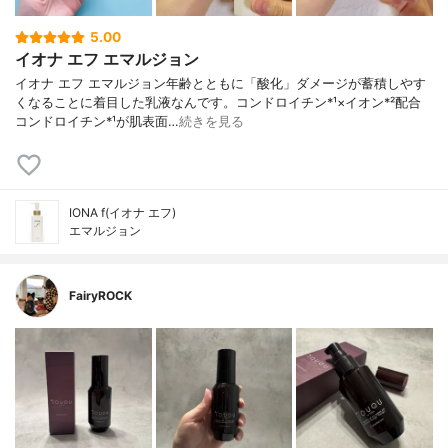
5.00
イオナ エフ エマルジョン
イオナ エフ エマルジョン年齢とともに「酸化」ダメージが蓄積しやす
くなることに着目した乳液なんです。コンドロイチン*¹×イオン*²配合
コンドロイチン*¹が肌表面…
続きを見る
IONA f(イオナ エフ)
エマルジョン
FairyROCK