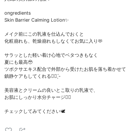
ongredients
Skin Barrier Calming Lotion✨️
メイク前にこの乳液を仕込んでおくと
化粧崩れも、乾燥崩れもしなくてお気に入り🫶
サラッとした軽い着け心地でベタつきもなく
夏にも最高🥹‎
ツボクサエキス配合で外部から受けたお肌を落ち着かせて
鎮静ケアもしてくれる✊🏻‪ ̖́-‬
美容液とクリームの良いとこ取りの乳液で、
お肌にしっかり水分チャージ🙆‍♀️
チェックしてみてください🕊‎