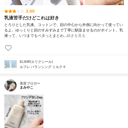
3.00
乳液苦手だけどこれは好き
とろりとした乳液。コットンで、顔の中心から外側に向かって使ってい
るよ。ゆっくりと顔のすみずみまで丁寧に馴染ませるのがポイント。乳
液って、いつまでもペタっとまとわ…
続きを見る
ELIXIR(エリクシール)
ルフレ バランシング ミルク Ⅱ
美容ブロガー
まみやこ