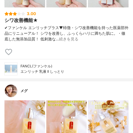
3.00
シワ改善機能★
✔︎ファンケル エンリッチプラス▼特徴・シワ改善機能を持った医薬部外
品にリニューアル！ シワを改善し、ふっくらハリに満ちた肌に。・徹
底した無添加品質！ 低刺激な…
続きを見る
FANCL(ファンケル)
エンリッチ 乳液 II しっとり
メグ