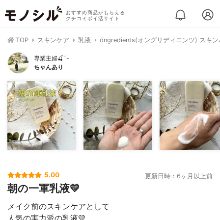
おすすめ商品がもらえる
クチコミポイ活サイト
TOP
スキンケア
乳液
óngredients(オングリディエンツ) 
専業主婦🍒´-
ちゃんあり
5.00
更新日時：6ヶ月以上前
朝の一軍乳液💛
メイク前のスキンケアとして
人気の実力派の乳液💛