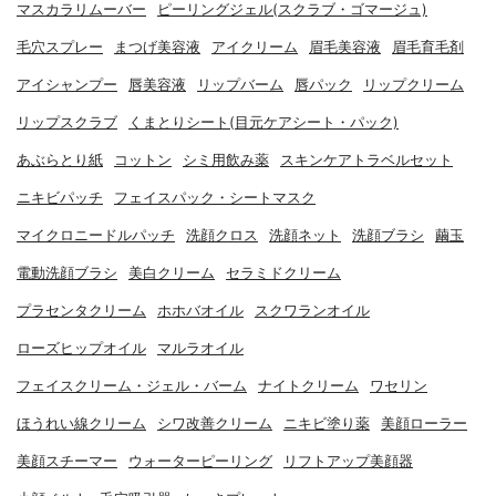
マスカラリムーバー
ピーリングジェル(スクラブ・ゴマージュ)
毛穴スプレー
まつげ美容液
アイクリーム
眉毛美容液
眉毛育毛剤
アイシャンプー
唇美容液
リップバーム
唇パック
リップクリーム
リップスクラブ
くまとりシート(目元ケアシート・パック)
あぶらとり紙
コットン
シミ用飲み薬
スキンケアトラベルセット
ニキビパッチ
フェイスパック・シートマスク
マイクロニードルパッチ
洗顔クロス
洗顔ネット
洗顔ブラシ
繭玉
電動洗顔ブラシ
美白クリーム
セラミドクリーム
プラセンタクリーム
ホホバオイル
スクワランオイル
ローズヒップオイル
マルラオイル
フェイスクリーム・ジェル・バーム
ナイトクリーム
ワセリン
ほうれい線クリーム
シワ改善クリーム
ニキビ塗り薬
美顔ローラー
美顔スチーマー
ウォーターピーリング
リフトアップ美顔器