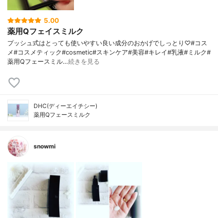
5.00
薬用Qフェイスミルク
プッシュ式はとっても使いやすい良い成分のおかげでしっとり♡#コス
メ#コスメティック#cosmetic#スキンケア#美容#キレイ#乳液#ミルク#
薬用Qフェースミル…
続きを見る
DHC(ディーエイチシー)
薬用Qフェースミルク
snowmi