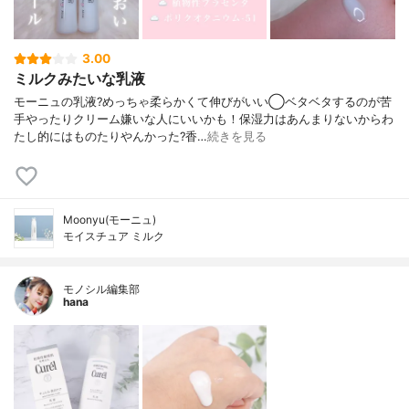
3.00
ミルクみたいな乳液
モーニュの乳液?めっちゃ柔らかくて伸びがいい◯ベタベタするのが苦
手やったりクリーム嫌いな人にいいかも！保湿力はあんまりないからわ
たし的にはものたりやんかった?香…
続きを見る
Moonyu(モーニュ)
モイスチュア ミルク
モノシル編集部
hana