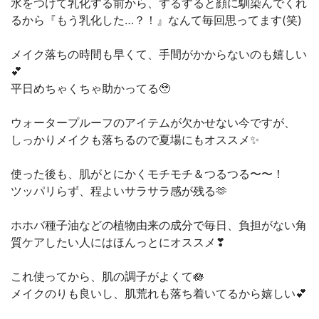
水をつけて乳化する前から、するすると顔に馴染んでくれ
るから『もう乳化した…？！』なんて毎回思ってます(笑)
メイク落ちの時間も早くて、手間がかからないのも嬉しい
💕
平日めちゃくちゃ助かってる🥹
ウォータープルーフのアイテムが欠かせない今ですが、
しっかりメイクも落ちるので夏場にもオススメ✨
使った後も、肌がとにかくモチモチ＆つるつる〜〜！
ツッパリらず、程よいサラサラ感が残る🫶
ホホバ種子油などの植物由来の成分で毎日、負担がない角
質ケアしたい人にはほんっとにオススメ❣
これ使ってから、肌の調子がよくて🪷
メイクのりも良いし、肌荒れも落ち着いてるから嬉しい💕