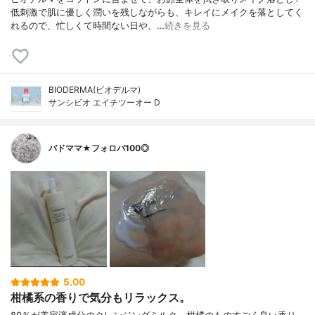
低刺激で肌に優しく潤いを残しながらも、キレイにメイクを落としてく
れるので、忙しくて時間ない日や、…
続きを見る
BIODERMA(ビオデルマ)
サンシビオ エイチツーオー D
バドママ★フォロバ100◎
5.00
柑橘系の香りで気分もリラックス。