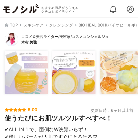
おすすめ商品がもらえる
クチコミポイ活サイト
TOP
スキンケア
クレンジング
BIO HEAL BOH(バイオヒ
コスメ＆美容ライター/美容家/コスメコンシェルジュ
木村 美聡
5.00
更新日時：6ヶ月以上前
使うたびにお肌ツルツルすべすべ！
✔ALL IN 1 で、面倒なW洗顔いらず！
✔優しいバームが人肌ですぐにとろける♡