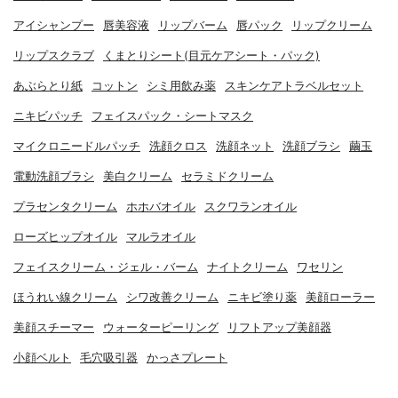
アイシャンプー
唇美容液
リップバーム
唇パック
リップクリーム
リップスクラブ
くまとりシート(目元ケアシート・パック)
あぶらとり紙
コットン
シミ用飲み薬
スキンケアトラベルセット
ニキビパッチ
フェイスパック・シートマスク
マイクロニードルパッチ
洗顔クロス
洗顔ネット
洗顔ブラシ
繭玉
電動洗顔ブラシ
美白クリーム
セラミドクリーム
プラセンタクリーム
ホホバオイル
スクワランオイル
ローズヒップオイル
マルラオイル
フェイスクリーム・ジェル・バーム
ナイトクリーム
ワセリン
ほうれい線クリーム
シワ改善クリーム
ニキビ塗り薬
美顔ローラー
美顔スチーマー
ウォーターピーリング
リフトアップ美顔器
小顔ベルト
毛穴吸引器
かっさプレート