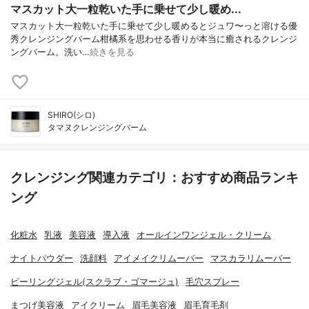
マスカット大一粒乾いた手に乗せて少し暖め...
マスカット大一粒乾いた手に乗せて少し暖めるとジュワ〜っと溶ける優
秀クレンジングバーム柑橘系を思わせる香りが本当に癒されるクレンジ
ングバーム。洗い…
続きを見る
SHIRO(シロ)
タマヌクレンジングバーム
クレンジング関連カテゴリ：おすすめ商品ランキ
ング
化粧水
乳液
美容液
導入液
オールインワンジェル・クリーム
ナイトパウダー
洗顔料
アイメイクリムーバー
マスカラリムーバー
ピーリングジェル(スクラブ・ゴマージュ)
毛穴スプレー
まつげ美容液
アイクリーム
眉毛美容液
眉毛育毛剤