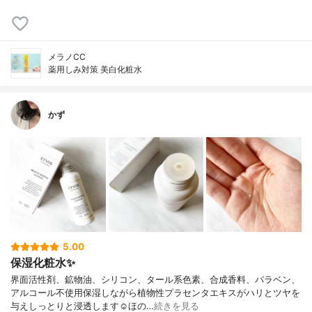
メラノCC
薬用しみ対策 美白化粧水
かず
5.00
保湿化粧水✨
界面活性剤、鉱物油、シリコン、タール系色素、合成香料、パラベン、
アルコール不使用保湿しながら植物性プラセンタエキスがハリとツヤを
与えしっとりと浸透します☺︎ほの…
続きを見る