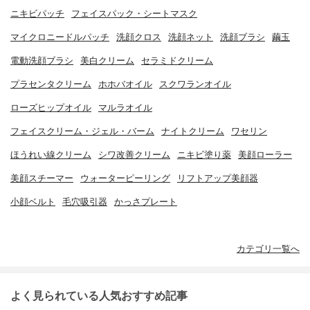
ニキビパッチ
フェイスパック・シートマスク
マイクロニードルパッチ
洗顔クロス
洗顔ネット
洗顔ブラシ
繭玉
電動洗顔ブラシ
美白クリーム
セラミドクリーム
プラセンタクリーム
ホホバオイル
スクワランオイル
ローズヒップオイル
マルラオイル
フェイスクリーム・ジェル・バーム
ナイトクリーム
ワセリン
ほうれい線クリーム
シワ改善クリーム
ニキビ塗り薬
美顔ローラー
美顔スチーマー
ウォーターピーリング
リフトアップ美顔器
小顔ベルト
毛穴吸引器
かっさプレート
カテゴリ一覧へ
よく見られている人気おすすめ記事