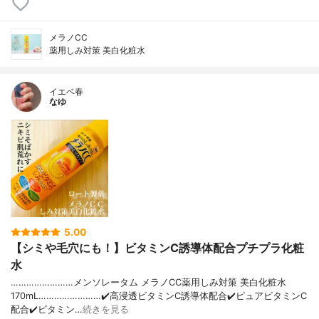
メラノCC
薬用しみ対策 美白化粧水
イエベ春
なゆ
5.00
【シミや毛穴にも！】ビタミンC誘導体配合プチプラ化粧
水
……………………メンソレータム メラノCC薬用しみ対策 美白化粧水
170mL……………………✔️高浸透ビタミンC誘導体配合✔️ピュアビタミンC
配合✔️ビタミン…
続きを見る