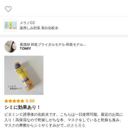
メラノCC
薬用しみ対策 美白化粧水
看護師 和装ブライダルモデル·和装モデル…
TOMIY
5.00
シミに効果あり！
ビタミンＣ誘導体の化粧水です。こちらは一日使用可能。最近のお気に
入り！高保湿なので乾燥しがちな冬、マスクをしていると乾燥も進み、
マスクの摩擦からシミやくすみがで…
続きを見る