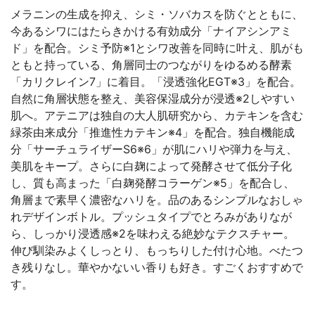
メラニンの生成を抑え、シミ・ソバカスを防ぐとともに、
今あるシワにはたらきかける有効成分「ナイアシンアミ
ド」を配合。シミ予防※1とシワ改善を同時に叶え、肌がも
ともと持っている、角層同士のつながりをゆるめる酵素
「カリクレイン7」に着目。「浸透強化EGT※3」を配合。
自然に角層状態を整え、美容保湿成分が浸透※2しやすい
肌へ。アテニアは独自の大人肌研究から、カテキンを含む
緑茶由来成分「推進性カテキン※4」を配合。独自機能成
分「サーチュライザーS6※6」が肌にハリや弾力を与え、
美肌をキープ。さらに白麹によって発酵させて低分子化
し、質も高まった「白麹発酵コラーゲン※5」を配合し、
角層まで素早く濃密なハリを。品のあるシンプルなおしゃ
れデザインボトル。プッシュタイプでとろみがありなが
ら、しっかり浸透感※2を味わえる絶妙なテクスチャー。
伸び馴染みよくしっとり、もっちりした付け心地。べたつ
き残りなし。華やかないい香りも好き。すごくおすすめで
す。