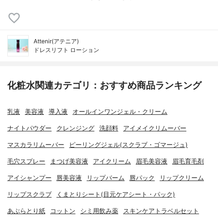
Attenir(アテニア)
ドレスリフト ローション
化粧水関連カテゴリ：おすすめ商品ランキング
乳液
美容液
導入液
オールインワンジェル・クリーム
ナイトパウダー
クレンジング
洗顔料
アイメイクリムーバー
マスカラリムーバー
ピーリングジェル(スクラブ・ゴマージュ)
毛穴スプレー
まつげ美容液
アイクリーム
眉毛美容液
眉毛育毛剤
アイシャンプー
唇美容液
リップバーム
唇パック
リップクリーム
リップスクラブ
くまとりシート(目元ケアシート・パック)
あぶらとり紙
コットン
シミ用飲み薬
スキンケアトラベルセット