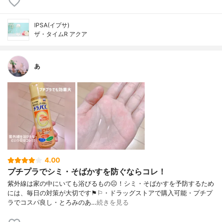
IPSA(イプサ)
ザ・タイムR アクア
あ
4.00
プチプラでシミ・そばかすを防ぐならコレ！
紫外線は家の中にいても浴びるもの☹︎！シミ・そばかすを予防するため
には、毎日の対策が大切です⚑︎⚐︎・ドラッグストアで購入可能・プチプ
ラでコスパ良し・とろみのあ…
続きを見る