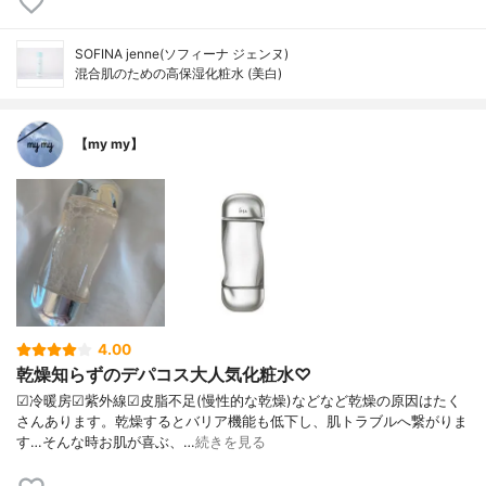
SOFINA jenne(ソフィーナ ジェンヌ)
混合肌のための高保湿化粧水 (美白)
【my my】
4.00
乾燥知らずのデパコス大人気化粧水♡
☑︎冷暖房☑︎紫外線☑︎皮脂不足(慢性的な乾燥)などなど乾燥の原因はたく
さんあります。乾燥するとバリア機能も低下し、肌トラブルへ繋がりま
す…そんな時お肌が喜ぶ、…
続きを見る