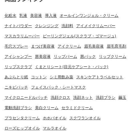
化粧水
乳液
美容液
導入液
オールインワンジェル・クリーム
ナイトパウダー
クレンジング
洗顔料
アイメイクリムーバー
マスカラリムーバー
ピーリングジェル(スクラブ・ゴマージュ)
毛穴スプレー
まつげ美容液
アイクリーム
眉毛美容液
眉毛育毛剤
アイシャンプー
唇美容液
リップバーム
唇パック
リップクリーム
リップスクラブ
くまとりシート(目元ケアシート・パック)
あぶらとり紙
コットン
シミ用飲み薬
スキンケアトラベルセット
ニキビパッチ
フェイスパック・シートマスク
マイクロニードルパッチ
洗顔クロス
洗顔ネット
洗顔ブラシ
繭玉
電動洗顔ブラシ
美白クリーム
セラミドクリーム
プラセンタクリーム
ホホバオイル
スクワランオイル
ローズヒップオイル
マルラオイル