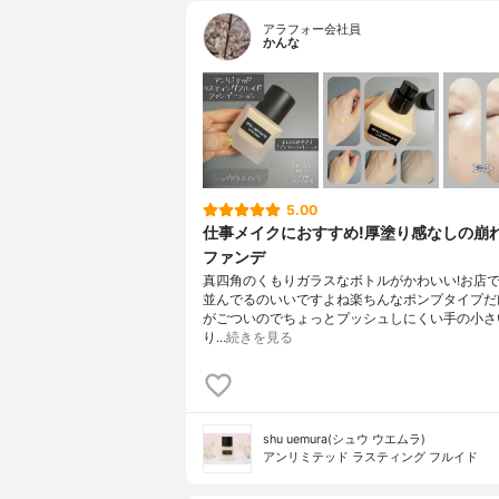
アラフォー会社員
かんな
5.00
仕事メイクにおすすめ!厚塗り感なしの崩
ファンデ
真四角のくもりガラスなボトルがかわいい!お店
並んでるのいいですよね楽ちんなポンプタイプだ
がごついのでちょっとプッシュしにくい手の小さ
り…
続きを見る
shu uemura(シュウ ウエムラ)
アンリミテッド ラスティング フルイド