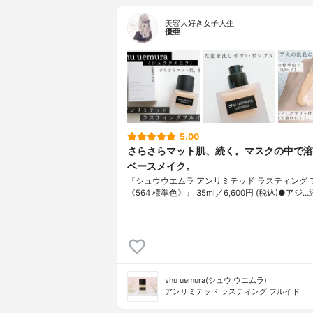
美容大好き女子大生
優亜
5.00
さらさらマット肌、続く。マスクの中で溶
ベースメイク。
『シュウウエムラ アンリミテッド ラスティング 
《564 標準色》』 35ml／6,600円 (税込)●アジ…
shu uemura(シュウ ウエムラ)
アンリミテッド ラスティング フルイド