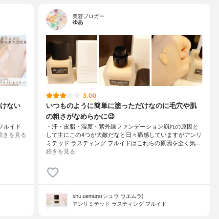
美容ブロガー
ゆあ
3.00
けない
いつものように簡単に塗っただけなのに毛穴や肌
の粗さがなめらかに😉
フルイド
・汗・皮脂・湿度・紫外線ファンデーション崩れの原因と
続きを見る
して主にこの4つが大敵だなと日々痛感していますがアンリ
ミテッド ラスティング フルイドはこれらの原因を全く気…
続きを見る
shu uemura(シュウ ウエムラ)
アンリミテッド ラスティング フルイド