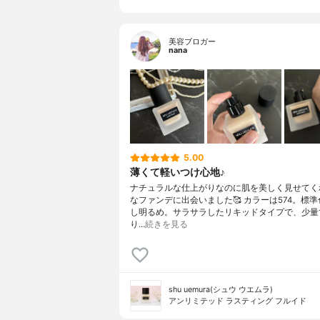
美容ブロガー
nana
5.00
薄くて軽いつけ心地♪
ナチュラルな仕上がりなのに肌を美しく見せてく
なファンデに出会いました🥰 カラーは574。標
し明るめ。サラサラしたリキッドタイプで、少量
り…
続きを見る
shu uemura(シュウ ウエムラ)
アンリミテッド ラスティング フルイド