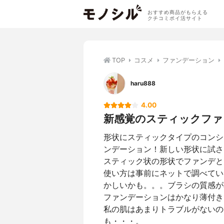
おすすめ商品がもらえる
クチコミポイ活サイト
TOP
コスメ
ファンデーション
haru888
4.00
新感覚のスティックファ
形状にスティックタイプのコンシ
ンデーション！新しい形状に試さ
スティック状の形状でファンデと
使い方は事前にネットで調べてい
かしいかも。。。ブラシの質感が
ファンデーションはかなり薄付き
私の肌はあまりトラブルがないの
も・・・。