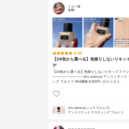
イエベ春
なゆ
5.00
【24色から選べる】色移りしないリキッ
デ
【24色から選べる】色移りしないリキッドファ
────────────shu uemura アンリミテッ
ング フルイド 664価格 6,160円…
続きを見る
shu uemura(シュウ ウエムラ)
アンリミテッド ラスティング フルイド