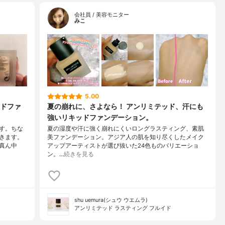
会社員 / 美容モニター
みこ
5.00
ドファ
夏の崩れに、さよなら！ アンリミテッド、汗にも
強いリキッドファンデーション。
です。ちな
夏の湿度や汗に強く崩れにくいロングラスティング、素肌
きます。
美ファンデーション。アジア人の肌を知り尽くしたメイク
真ん中
アップアーティストが選び抜いた24色ものバリエーショ
ン。…
続きを見る
shu uemura(シュウ ウエムラ)
アンリミテッド ラスティング フルイド