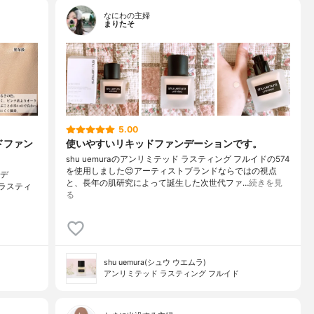
なにわの主婦
まりたそ
5.00
ドファン
使いやすいリキッドファンデーションです。
shu uemuraのアンリミテッド ラスティング フルイドの574
を使用しました😊アーティストブランドならではの視点
ンデ
と、長年の肌研究によって誕生した次世代ファ…
続きを見
ド ラスティ
る
shu uemura(シュウ ウエムラ)
アンリミテッド ラスティング フルイド