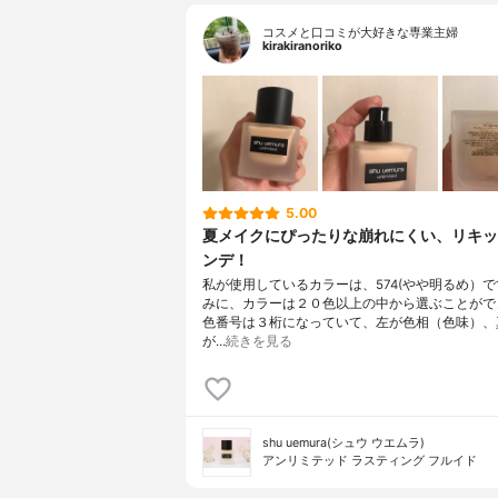
コスメと口コミが大好きな専業主婦
kirakiranoriko
5.00
夏メイクにぴったりな崩れにくい、リキッ
ンデ！
私が使用しているカラーは、574(やや明るめ）
みに、カラーは２０色以上の中から選ぶことがで
色番号は３桁になっていて、左が色相（色味）、
が…
続きを見る
shu uemura(シュウ ウエムラ)
アンリミテッド ラスティング フルイド