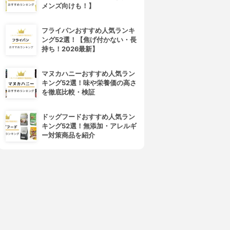
メンズ向けも！】
フライパンおすすめ人気ランキ
ング52選！【焦げ付かない・長
持ち！2026最新】
マヌカハニーおすすめ人気ラン
キラ★リズム
COVERMARK(カバーマーク)
キング52選！味や栄養価の高さ
V スキンアップファンデーシ
フローレス フィット
を徹底比較・検証
ョン
4.01
(12)
¥3,850
4.02
ドッグフードおすすめ人気ラン
¥1,980
キング52選！無添加・アレルギ
ー対策商品を紹介