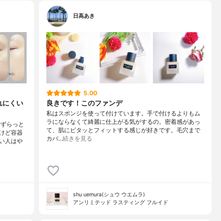
日高あき
5.00
れにくい
良きです！このファンデ
私はスポンジを使って付けています。手で付けるよりもム
ラにならなくて綺麗に仕上がる気がするの。密着感があっ
でずらっと
て、肌にピタッとフィットする感じが好きです。毛穴まで
けど容器
カバ…
続きを見る
い人はや
shu uemura(シュウ ウエムラ)
アンリミテッド ラスティング フルイド