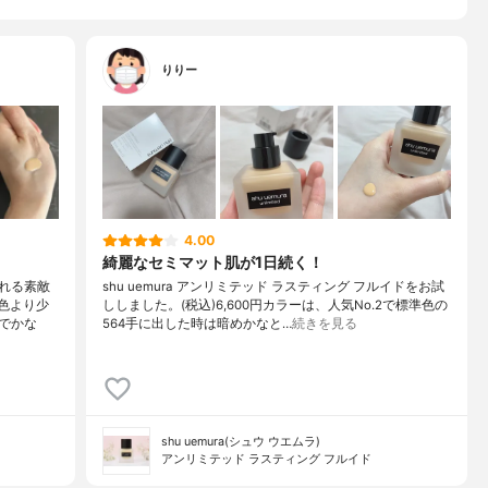
りりー
4.00
綺麗なセミマット肌が1日続く！
れる素敵
shu uemura アンリミテッド ラスティング フルイドをお試
準色より少
ししました。(税込)6,600円カラーは、人気No.2で標準色の
でかな
564手に出した時は暗めかなと…
続きを見る
shu uemura(シュウ ウエムラ)
アンリミテッド ラスティング フルイド