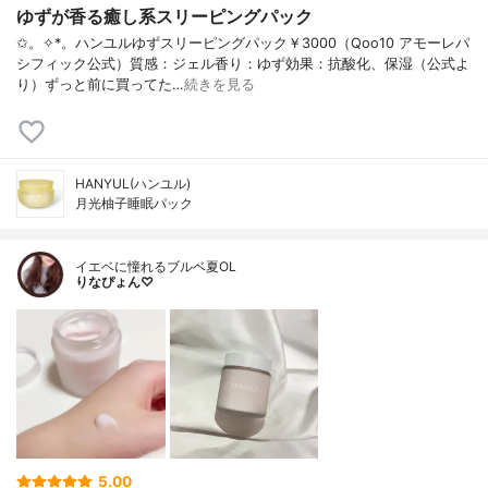
ゆずが香る癒し系スリーピングパック
✩。✧*。ハンユルゆずスリーピングパック￥3000（Qoo10 アモーレパ
シフィック公式）質感：ジェル香り：ゆず効果：抗酸化、保湿（公式よ
り）ずっと前に買ってた…
続きを見る
HANYUL(ハンユル)
月光柚子睡眠パック
イエベに憧れるブルベ夏OL
りなぴょん♡
5.00