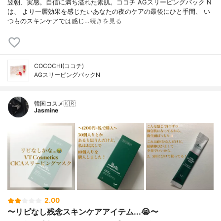
翌朝、実感。自信に満ち溢れた素肌。ココチ AGスリーピングパック N
は、 より一層効果を感じたいあなたの夜のケアの最後にひと手間、 い
つものスキンケアでは感じ…
続きを見る
COCOCHI(ココチ)
AGスリーピングパックN
韓国コスメ🇰🇷
Jasmine
2.00
〜リピなし残念スキンケアアイテム...😭〜