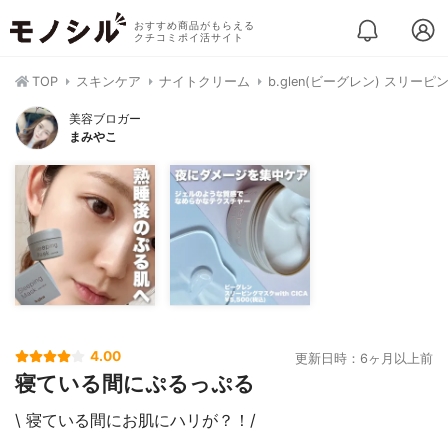
おすすめ商品がもらえる
クチコミポイ活サイト
TOP
スキンケア
ナイトクリーム
b.glen(ビーグレン) スリーピング
美容ブロガー
まみやこ
4.00
更新日時：6ヶ月以上前
寝ている間にぷるっぷる
\ 寝ている間にお肌にハリが？！/