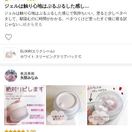
ジェルは触り心地はぷるぷるした感し...
ジェルは触り心地はぷるぷるした感じで気持ちいい。塗ると少しベタベ
タして、馴染むのに時間がかかる。ベタつくけど塗ったすぐ後に寝る訳
じゃない…
続きを見る
ELIXIR(エリクシール)
ホワイト スリーピングクリアパック C
教員事務
矢部みなみ
5.00