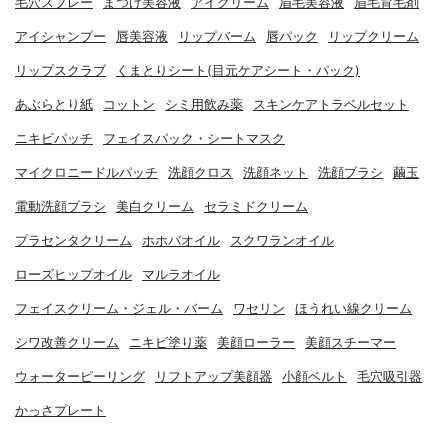
毛穴スプレー
まつげ美容液
アイクリーム
眉毛美容液
眉毛育毛剤
アイシャンプー
唇美容液
リップバーム
唇パック
リップクリーム
リップスクラブ
くまとりシート(目元ケアシート・パック)
あぶらとり紙
コットン
シミ用飲み薬
スキンケアトラベルセット
ニキビパッチ
フェイスパック・シートマスク
マイクロニードルパッチ
洗顔クロス
洗顔ネット
洗顔ブラシ
繭玉
電動洗顔ブラシ
美白クリーム
セラミドクリーム
プラセンタクリーム
ホホバオイル
スクワランオイル
ローズヒップオイル
マルラオイル
フェイスクリーム・ジェル・バーム
ワセリン
ほうれい線クリーム
シワ改善クリーム
ニキビ塗り薬
美顔ローラー
美顔スチーマー
ウォーターピーリング
リフトアップ美顔器
小顔ベルト
毛穴吸引器
かっさプレート