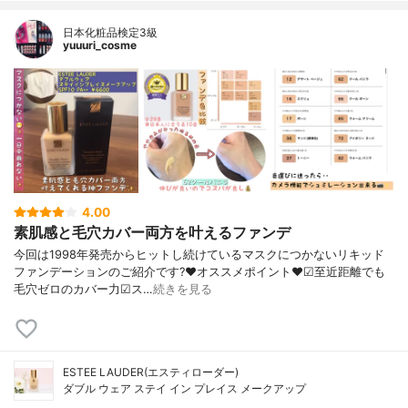
日本化粧品検定3級
yuuuri_cosme
4.00
素肌感と毛穴カバー両方を叶えるファンデ
今回は1998年発売からヒットし続けているマスクにつかないリキッド
ファンデーションのご紹介です?❤︎オススメポイント❤︎☑︎至近距離でも
毛穴ゼロのカバー力☑︎ス…
続きを見る
ESTEE LAUDER(エスティローダー)
ダブル ウェア ステイ イン プレイス メークアップ