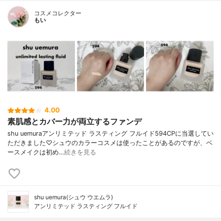
コスメコレクター
もい
4.00
素肌感とカバー力が両立するファンデ
shu uemuraアンリミテッド ラスティング フルイド594CPに当選してい
ただきました♡シュウのカラーコスメは使ったことがあるのですが、ベ
ースメイクは初め…
続きを見る
shu uemura(シュウ ウエムラ)
アンリミテッド ラスティング フルイド