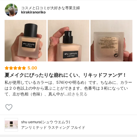
コスメと口コミが大好きな専業主婦
kirakiranoriko
5.00
夏メイクにぴったりな崩れにくい、リキッドファンデ！
私が使用しているカラーは、574(やや明るめ）です。ちなみに、カラー
は２０色以上の中から選ぶことができます。色番号は３桁になってい
て、左が色相（色味）、真ん中が…
続きを見る
shu uemura(シュウ ウエムラ)
アンリミテッド ラスティング フルイド