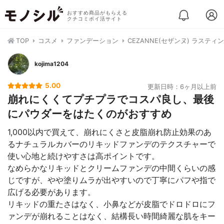
おすすめ商品がもらえる
クチコミポイ活サイト
TOP
コスメ
ファンデーション
CEZANNE(セザンヌ) ラステ
kojima1204
5.00
更新日時：6ヶ月以上前
崩れにくくてプチプラでコスパ良し、最後
にパウダーをはたくのがおすすめ
1,000以内で買えて、崩れにくさと皮脂崩れ防止効果のあ
るナチュラルカバーのリキッドファンデのテクスチャーで
使い心地と続けやすさは高ポイントです。
なめらかなリキッドとクリームファンデの中間くらいの感
じですが、やや塗りムラが出やすいので丁寧にパフや指で
広げる必要があります。
リキッドの重たさはなく、小鼻などが皮脂でドロドロにフ
ァンデが崩れることはなく、結構長い時間綺麗な肌をキー