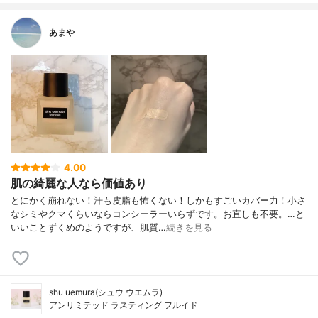
あまや
4.00
肌の綺麗な人なら価値あり
とにかく崩れない！汗も皮脂も怖くない！しかもすごいカバー力！小さ
なシミやクマくらいならコンシーラーいらずです。お直しも不要。…と
いいことずくめのようですが、肌質…
続きを見る
shu uemura(シュウ ウエムラ)
アンリミテッド ラスティング フルイド