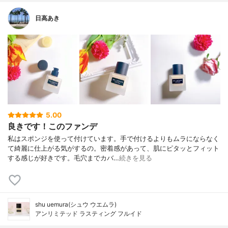
日高あき
5.00
良きです！このファンデ
私はスポンジを使って付けています。手で付けるよりもムラにならなく
て綺麗に仕上がる気がするの。密着感があって、肌にピタッとフィット
する感じが好きです。毛穴までカバ…
続きを見る
shu uemura(シュウ ウエムラ)
アンリミテッド ラスティング フルイド