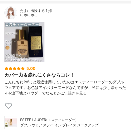
たまに出没する主婦
にゃにゃこ
5.00
カバー力＆崩れにくさならコレ！
こんにちわ?ずっと最近使用していたのはエスティーローダーのダブル
ウェアです。お色はアイボリーヌードなんですが、私には少し暗かった
↓↓涙下地とパウダーでなんとかご…
続きを見る
ESTEE LAUDER(エスティローダー)
ダブル ウェア ステイ イン プレイス メークアップ