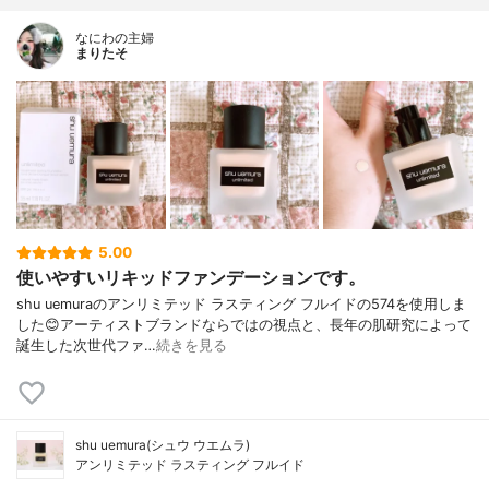
なにわの主婦
まりたそ
5.00
使いやすいリキッドファンデーションです。
shu uemuraのアンリミテッド ラスティング フルイドの574を使用しま
した😊アーティストブランドならではの視点と、長年の肌研究によって
誕生した次世代ファ…
続きを見る
shu uemura(シュウ ウエムラ)
アンリミテッド ラスティング フルイド