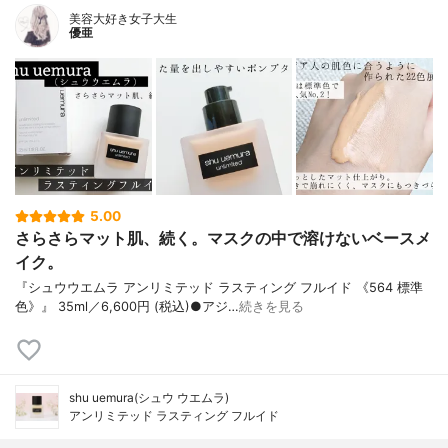
美容大好き女子大生
優亜
5.00
さらさらマット肌、続く。マスクの中で溶けないベースメ
イク。
『シュウウエムラ アンリミテッド ラスティング フルイド 《564 標準
色》』 35ml／6,600円 (税込)●アジ…
続きを見る
shu uemura(シュウ ウエムラ)
アンリミテッド ラスティング フルイド