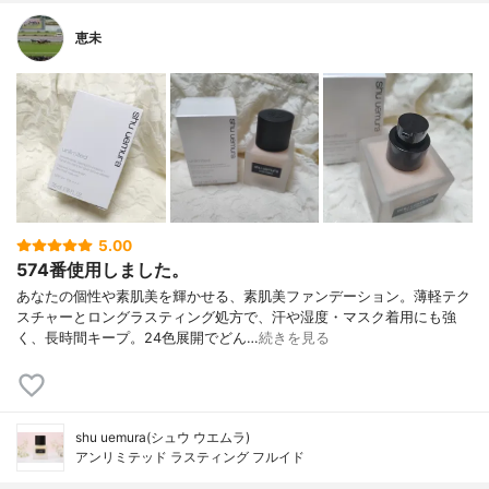
恵未
5.00
574番使用しました。
あなたの個性や素肌美を輝かせる、素肌美ファンデーション。薄軽テク
スチャーとロングラスティング処方で、汗や湿度・マスク着用にも強
く、長時間キープ。24色展開でどん…
続きを見る
shu uemura(シュウ ウエムラ)
アンリミテッド ラスティング フルイド