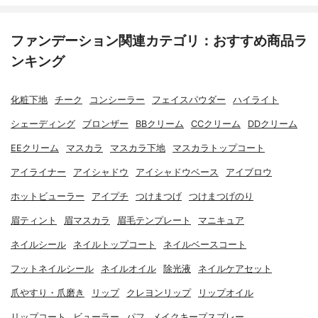
ファンデーション関連カテゴリ：おすすめ商品ラ
ンキング
化粧下地
チーク
コンシーラー
フェイスパウダー
ハイライト
シェーディング
ブロンザー
BBクリーム
CCクリーム
DDクリーム
EEクリーム
マスカラ
マスカラ下地
マスカラトップコート
アイライナー
アイシャドウ
アイシャドウベース
アイブロウ
ホットビューラー
アイプチ
つけまつげ
つけまつげのり
眉ティント
眉マスカラ
眉毛テンプレート
マニキュア
ネイルシール
ネイルトップコート
ネイルベースコート
フットネイルシール
ネイルオイル
除光液
ネイルケアセット
爪やすり・爪磨き
リップ
クレヨンリップ
リップオイル
リップコート
ビューラー
パフ
メイクキープスプレー