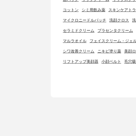
コットン
シミ用飲み薬
スキンケアトラ
マイクロニードルパッチ
洗顔クロス
洗
セラミドクリーム
プラセンタクリーム
マルラオイル
フェイスクリーム・ジェ
シワ改善クリーム
ニキビ塗り薬
美顔ロ
リフトアップ美顔器
小顔ベルト
毛穴吸