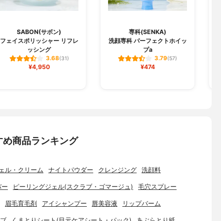
SABON(サボン)
専科(SENKA)
フェイスポリッシャー リフレ
洗顔専科 パーフェクトホイッ
ッシング
プa
3.68
3.79
(31)
(57)
¥4,950
¥474
すめ商品ランキング
ェル・クリーム
ナイトパウダー
クレンジング
洗顔料
バー
ピーリングジェル(スクラブ・ゴマージュ)
毛穴スプレー
眉毛育毛剤
アイシャンプー
唇美容液
リップバーム
ブ
くまとりシート(目元ケアシート・パック)
あぶらとり紙