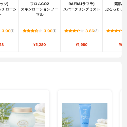
リッツ)
フロムCO2
RAFRA(ラフラ)
素肌し
ッチローシ
スキンローション ノー
スパークリングミスト
ぷるっとし
ン
マル
3.90
(1)
3.90
(1)
3.86
(3)
28
¥5,280
¥1,980
¥97