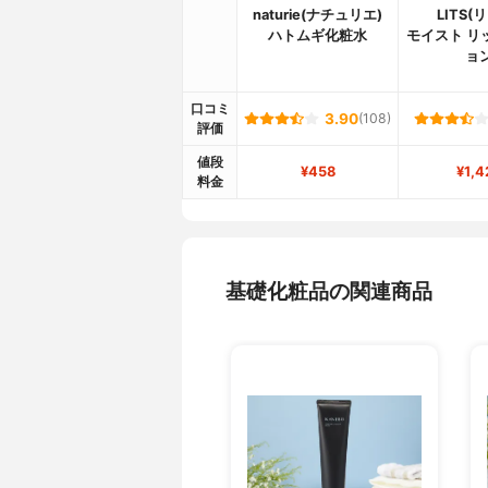
naturie(ナチュリエ)
LITS(
ハトムギ化粧水
モイスト リ
ョ
口コミ
3.90
(108)
評価
値段
¥458
¥1,4
料金
基礎化粧品の関連商品