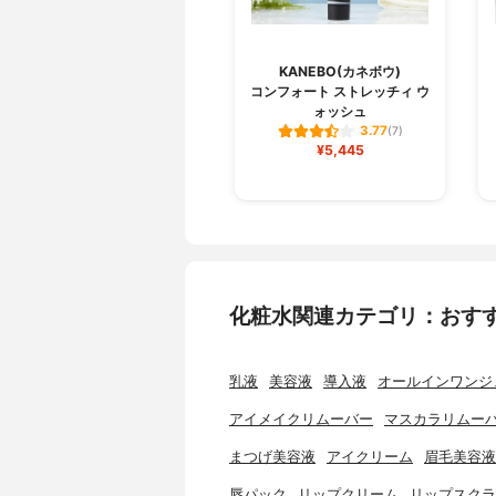
KANEBO(カネボウ)
コンフォート ストレッチィ ウ
ォッシュ
3.77
(7)
¥5,445
化粧水関連カテゴリ：おす
乳液
美容液
導入液
オールインワンジ
アイメイクリムーバー
マスカラリムー
まつげ美容液
アイクリーム
眉毛美容液
唇パック
リップクリーム
リップスクラ