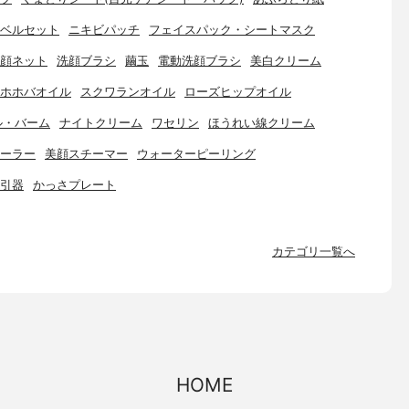
ベルセット
ニキビパッチ
フェイスパック・シートマスク
顔ネット
洗顔ブラシ
繭玉
電動洗顔ブラシ
美白クリーム
ホホバオイル
スクワランオイル
ローズヒップオイル
ル・バーム
ナイトクリーム
ワセリン
ほうれい線クリーム
ーラー
美顔スチーマー
ウォーターピーリング
引器
かっさプレート
カテゴリ一覧へ
HOME