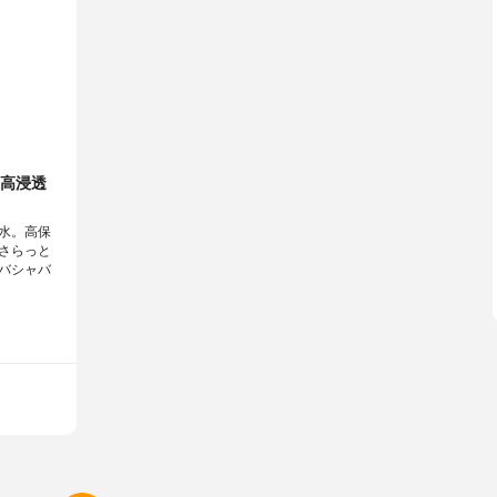
高浸透
水。高保
さらっと
バシャバ