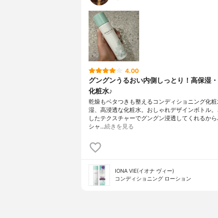
4.00
グングンうるおい内側しっとり！高保湿・
化粧水♪
乾燥もベタつきも整えるコンディショニング化粧
湿、高浸透な化粧水。おしゃれデザインボトル。
したテクスチャーでグングン浸透してくれるから
シャ…
続きを見る
IONA VIE(イオナ ヴィー)
コンディショニング ローション