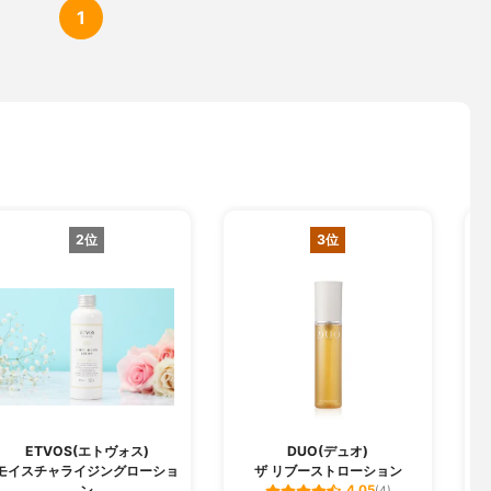
1
2位
3位
ETVOS(エトヴォス)
DUO(デュオ)
モイスチャライジングローショ
ザ リブーストローション
ン
4.05