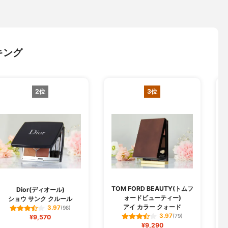
キング
2位
3位
TOM FORD BEAUTY(トムフ
Dior(ディオール)
ォードビューティー)
ショウ サンク クルール
アイ カラー クォード
3.97
(98)
3.97
¥9,570
(79)
¥9,290