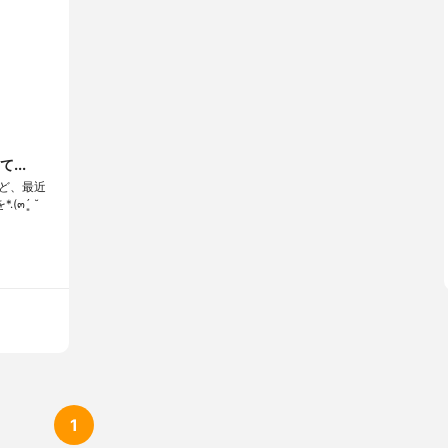
...
ど、最近
(๓´͈ ˘
1