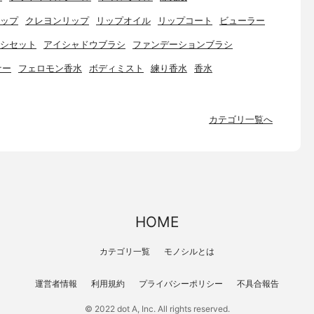
ップ
クレヨンリップ
リップオイル
リップコート
ビューラー
シセット
アイシャドウブラシ
ファンデーションブラシ
ナー
フェロモン香水
ボディミスト
練り香水
香水
カテゴリ一覧へ
HOME
カテゴリ一覧
モノシルとは
運営者情報
利用規約
プライバシーポリシー
不具合報告
© 2022 dot A, Inc. All rights reserved.