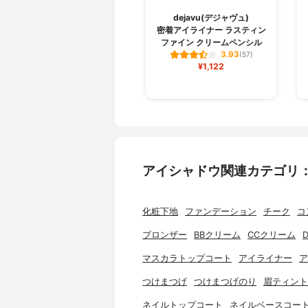
dejavu(デジャヴュ)
密着アイライナー ラスティン
ファイン クリームペンシル
3.93
(57)
¥1,122
アイシャドウ関連カテゴリ
化粧下地
ファンデーション
チーク
コ
ブロンザー
BBクリーム
CCクリーム
マスカラトップコート
アイライナー
ア
つけまつげ
つけまつげのり
眉ティント
ネイルトップコート
ネイルベースコー