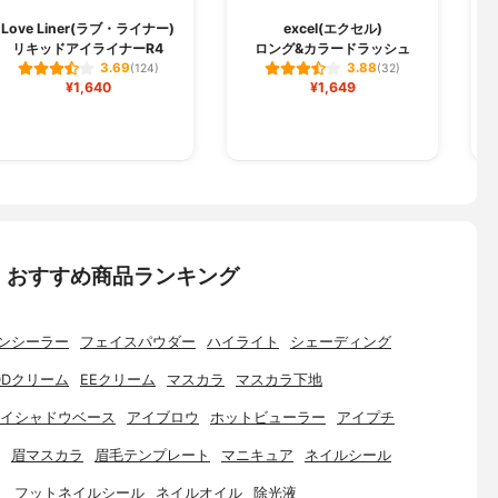
H
Love Liner(ラブ・ライナー)
excel(エクセル)
リキッドアイライナーR4
ロング&カラードラッシュ
3.69
3.88
(124)
(32)
¥1,640
¥1,649
：おすすめ商品ランキング
ンシーラー
フェイスパウダー
ハイライト
シェーディング
DDクリーム
EEクリーム
マスカラ
マスカラ下地
イシャドウベース
アイブロウ
ホットビューラー
アイプチ
眉マスカラ
眉毛テンプレート
マニキュア
ネイルシール
ト
フットネイルシール
ネイルオイル
除光液