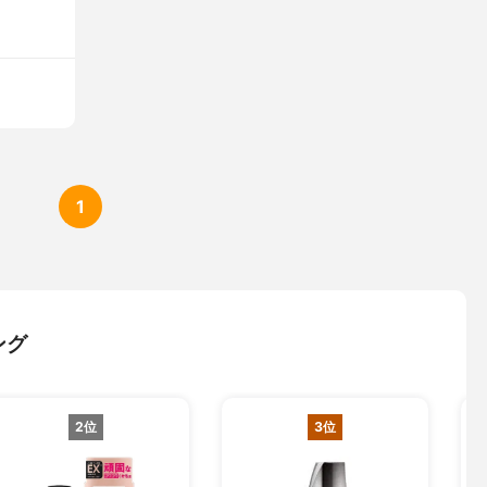
1
ング
2位
3位