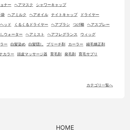
ョナー
ヘアマスク
シャワーキャップ
手袋
ヘアミルク
ヘアオイル
ナイトキャップ
ドライヤー
ヘッド
くるくるドライヤー
ヘアブラシ
つげ櫛
ヘアスプレー
しウォーター
ヘアミスト
ヘアフレグランス
ウィッグ
ラー
白髪染め
白髪隠し
ブリーチ剤
カーラー
縮毛矯正剤
ナカラー
頭皮マッサージ器
育毛剤
発毛剤
育毛サプリ
カテゴリ一覧へ
HOME