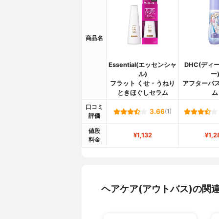
商品名
Essential(エッセンシャ
DHC(ディ
ル)
ー
フラット くせ・うねり
アフターバス
ときほぐしセラム
ム
口コミ
3.66
(1)
評価
値段
¥1,132
¥1,2
料金
ヘアケア(アウトバス)の関