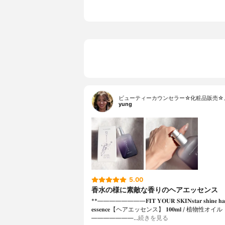
ビューティーカウンセラー☆化粧品販売☆
yung
5.00
香水の様に素敵な香りのヘアエッセンス
**⁡————————⁡𝐅𝐈𝐓 𝐘𝐎𝐔𝐑 𝐒𝐊𝐈𝐍𝐬𝐭𝐚𝐫 𝐬𝐡𝐢𝐧𝐞 𝐡𝐚𝐢
𝐞𝐬𝐬𝐞𝐧𝐜𝐞【ヘアエッセンス】 𝟏𝟎𝟎𝐦𝐥 / 植物性オイル⁡
———————…
続きを見る