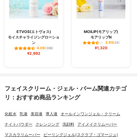
ETVOS(エトヴォス)
MOILIP(モアリップ)
モイスチャライジングローショ
モアリップN
ン
3.95
(24)
¥1,320
4.08
(386)
¥2,992
フェイスクリーム・ジェル・バーム関連カテゴ
リ：おすすめ商品ランキング
化粧水
乳液
美容液
導入液
オールインワンジェル・クリーム
ナイトパウダー
クレンジング
洗顔料
アイメイクリムーバー
マスカラリムーバー
ピーリングジェル(スクラブ・ゴマージュ)