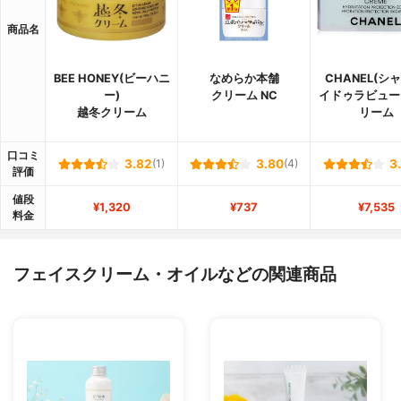
商品名
BEE HONEY(ビーハニ
なめらか本舗
CHANEL(シ
ー)
クリーム NC
イドゥラビュー
越冬クリーム
リーム
口コミ
3.82
(1)
3.80
(4)
3
評価
値段
¥1,320
¥737
¥7,535
料金
フェイスクリーム・オイルなどの関連商品