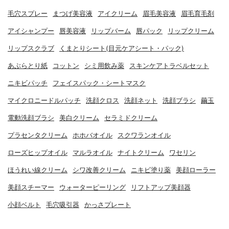
毛穴スプレー
まつげ美容液
アイクリーム
眉毛美容液
眉毛育毛剤
アイシャンプー
唇美容液
リップバーム
唇パック
リップクリーム
リップスクラブ
くまとりシート(目元ケアシート・パック)
あぶらとり紙
コットン
シミ用飲み薬
スキンケアトラベルセット
ニキビパッチ
フェイスパック・シートマスク
マイクロニードルパッチ
洗顔クロス
洗顔ネット
洗顔ブラシ
繭玉
電動洗顔ブラシ
美白クリーム
セラミドクリーム
プラセンタクリーム
ホホバオイル
スクワランオイル
ローズヒップオイル
マルラオイル
ナイトクリーム
ワセリン
ほうれい線クリーム
シワ改善クリーム
ニキビ塗り薬
美顔ローラー
美顔スチーマー
ウォーターピーリング
リフトアップ美顔器
小顔ベルト
毛穴吸引器
かっさプレート