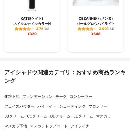
KATE(ケイト)
CEZANNE(セザンヌ)
ネイルエナメルカラーN
パールグロウハイライト
3.76
3.90
(10)
(154)
¥320
¥648
アイシャドウ関連カテゴリ：おすすめ商品ランキ
ング
化粧下地
ファンデーション
チーク
コンシーラー
フェイスパウダー
ハイライト
シェーディング
ブロンザー
BBクリーム
CCクリーム
DDクリーム
EEクリーム
マスカラ
マスカラ下地
マスカラトップコート
アイライナー