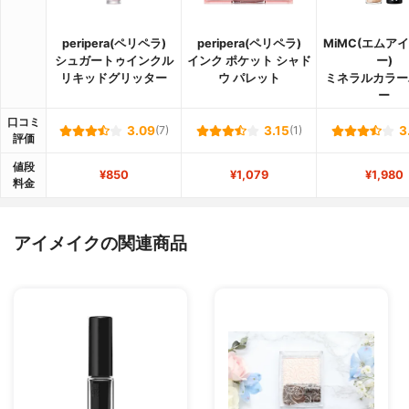
peripera(ペリペラ)
peripera(ペリペラ)
MiMC(エムア
シュガートゥインクル
インク ポケット シャド
ー)
リキッドグリッター
ウ パレット
ミネラルカラー
ー
口コミ
3.09
(7)
3.15
(1)
3
評価
値段
¥850
¥1,079
¥1,980
料金
アイメイクの関連商品