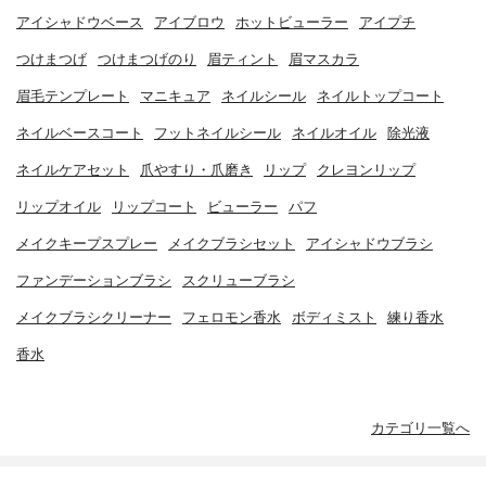
アイシャドウベース
アイブロウ
ホットビューラー
アイプチ
つけまつげ
つけまつげのり
眉ティント
眉マスカラ
眉毛テンプレート
マニキュア
ネイルシール
ネイルトップコート
ネイルベースコート
フットネイルシール
ネイルオイル
除光液
ネイルケアセット
爪やすり・爪磨き
リップ
クレヨンリップ
リップオイル
リップコート
ビューラー
パフ
メイクキープスプレー
メイクブラシセット
アイシャドウブラシ
ファンデーションブラシ
スクリューブラシ
メイクブラシクリーナー
フェロモン香水
ボディミスト
練り香水
香水
カテゴリ一覧へ