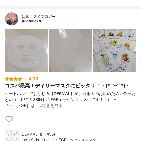
韓国コスメブロガー
puchirieko
4.00
コスパ最高！デイリーマスクにピッタリ！╰(*´︶`*)╯
シートパックでおなじみ【DERMAL】が、日本人のお肌のために作った
という【LET'S SKIN】のEGFエッセンスマスクです！╰(*´︶
`*)╯［EGF］は、…
続きを見る
DERMAL(ダーマル)
Let's Skin プレミアムEGFエッセンスマスク