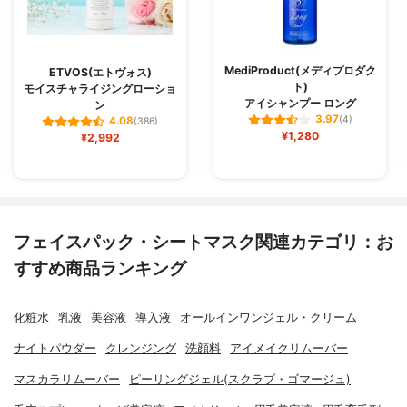
MediProduct(メディプロダク
ETVOS(エトヴォス)
ト)
モイスチャライジングローショ
アイシャンプー ロング
ン
3.97
(4)
4.08
(386)
¥1,280
¥2,992
フェイスパック・シートマスク関連カテゴリ：お
すすめ商品ランキング
化粧水
乳液
美容液
導入液
オールインワンジェル・クリーム
ナイトパウダー
クレンジング
洗顔料
アイメイクリムーバー
マスカラリムーバー
ピーリングジェル(スクラブ・ゴマージュ)