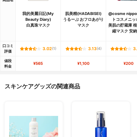
我的美麗日記(My
肌美精(HADABISEI)
@cosme nipp
Beauty Diary)
うるーぷ おフロあがり
トコスメニッ
白真珠マスク
マスク
美肌の貯蔵庫 
縮マスク 安
口コミ
3.02
(1)
3.13
(4)
3
評価
値段
¥565
¥1,100
¥200
料金
スキンケアグッズの関連商品