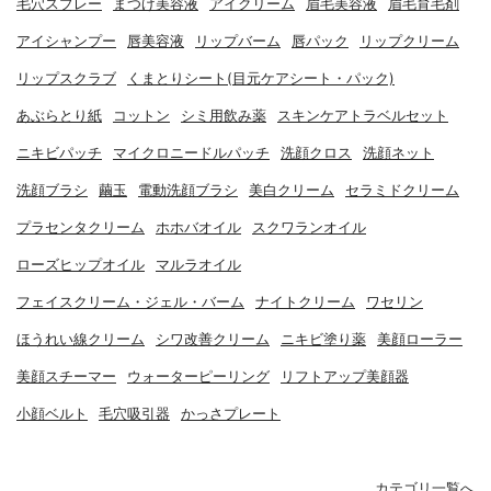
毛穴スプレー
まつげ美容液
アイクリーム
眉毛美容液
眉毛育毛剤
アイシャンプー
唇美容液
リップバーム
唇パック
リップクリーム
リップスクラブ
くまとりシート(目元ケアシート・パック)
あぶらとり紙
コットン
シミ用飲み薬
スキンケアトラベルセット
ニキビパッチ
マイクロニードルパッチ
洗顔クロス
洗顔ネット
洗顔ブラシ
繭玉
電動洗顔ブラシ
美白クリーム
セラミドクリーム
プラセンタクリーム
ホホバオイル
スクワランオイル
ローズヒップオイル
マルラオイル
フェイスクリーム・ジェル・バーム
ナイトクリーム
ワセリン
ほうれい線クリーム
シワ改善クリーム
ニキビ塗り薬
美顔ローラー
美顔スチーマー
ウォーターピーリング
リフトアップ美顔器
小顔ベルト
毛穴吸引器
かっさプレート
カテゴリ一覧へ