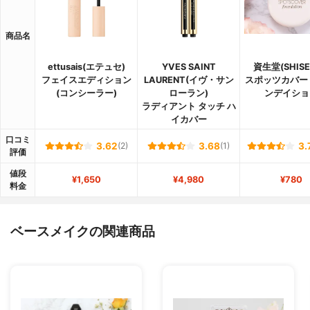
商品名
ettusais(エテュセ)
YVES SAINT
資生堂(SHISE
フェイスエディション
LAURENT(イヴ・サン
スポッツカバー
(コンシーラー)
ローラン)
ンデイショ
ラディアント タッチ ハ
イカバー
口コミ
3.62
(2)
3.68
(1)
3.
評価
値段
¥1,650
¥4,980
¥780
料金
ベースメイクの関連商品