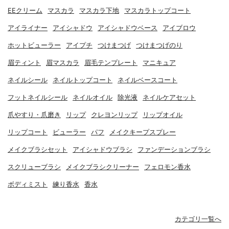
EEクリーム
マスカラ
マスカラ下地
マスカラトップコート
アイライナー
アイシャドウ
アイシャドウベース
アイブロウ
ホットビューラー
アイプチ
つけまつげ
つけまつげのり
眉ティント
眉マスカラ
眉毛テンプレート
マニキュア
ネイルシール
ネイルトップコート
ネイルベースコート
フットネイルシール
ネイルオイル
除光液
ネイルケアセット
爪やすり・爪磨き
リップ
クレヨンリップ
リップオイル
リップコート
ビューラー
パフ
メイクキープスプレー
メイクブラシセット
アイシャドウブラシ
ファンデーションブラシ
スクリューブラシ
メイクブラシクリーナー
フェロモン香水
ボディミスト
練り香水
香水
カテゴリ一覧へ