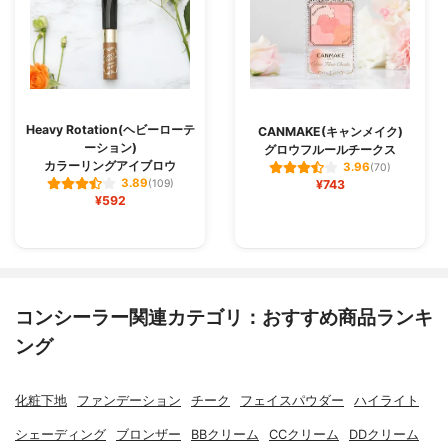
Heavy Rotation(ヘビーローテ
CANMAKE(キャンメイク)
ーション)
グロウフルールチークス
カラーリングアイブロウ
3.96
(70)
3.89
(109)
¥743
¥592
コンシーラー関連カテゴリ：おすすめ商品ランキ
ング
化粧下地
ファンデーション
チーク
フェイスパウダー
ハイライト
シェーディング
ブロンザー
BBクリーム
CCクリーム
DDクリーム