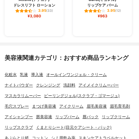
ドレスリフト ローション
リップケア バーム
3.95
3.95
(33)
(12)
¥3,080
¥963
美容液関連カテゴリ：おすすめ商品ランキング
化粧水
乳液
導入液
オールインワンジェル・クリーム
ナイトパウダー
クレンジング
洗顔料
アイメイクリムーバー
マスカラリムーバー
ピーリングジェル(スクラブ・ゴマージュ)
毛穴スプレー
まつげ美容液
アイクリーム
眉毛美容液
眉毛育毛剤
アイシャンプー
唇美容液
リップバーム
唇パック
リップクリーム
リップスクラブ
くまとりシート(目元ケアシート・パック)
あぶらとり紙
コットン
シミ用飲み薬
スキンケアトラベルセット