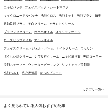
ニキビパッチ
フェイスパック・シートマスク
マイクロニードルパッチ
洗顔クロス
洗顔ネット
洗顔ブラシ
繭玉
電動洗顔ブラシ
美白クリーム
セラミドクリーム
プラセンタクリーム
ホホバオイル
スクワランオイル
ローズヒップオイル
マルラオイル
フェイスクリーム・ジェル・バーム
ナイトクリーム
ワセリン
ほうれい線クリーム
シワ改善クリーム
ニキビ塗り薬
美顔ローラー
美顔スチーマー
ウォーターピーリング
リフトアップ美顔器
小顔ベルト
毛穴吸引器
かっさプレート
カテゴリ一覧へ
よく見られている人気おすすめ記事