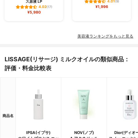
ス原液 LP
4.01
(9)
¥1,996
4.02
(17)
¥5,980
美容液ランキングをもっと見る
LISSAGE(リサージ) ミルクオイルの類似商品：
評価・料金比較表
商品名
IPSA(イプサ)
NOV(ノブ)
Dior(ディオ