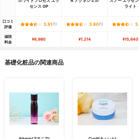
ホワイトプロセス エッ
A アクネジェル
スノー エッセン
センス OP
ライト
口コミ
3.81
(1)
3.80
(1)
3
評価
値段
¥6,980
¥1,214
¥15,640
料金
基礎化粧品の関連商品
Attenir(アテニア)
Curél(キュレル)