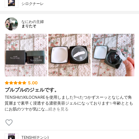
シロクナーレ
なにわの主婦
まりたそ
5.00
プルプルのジェルです。
TENSHIのXILOCNAREを使用しました?べたつかずスーッとなじんで角
質層まで素早く浸透する濃密美容ジェルになっております✨年齢ととも
にお肌のツヤが気にな…
続きを見る
TENSHI(テンシ)