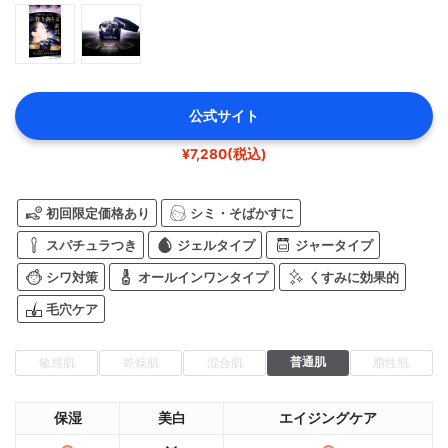
公式サイト
¥7,280(税込)
初回限定価格あり
シミ・そばかすに
スパチュラつき
ジェルタイプ
ジャータイプ
シワ対策
オールインワンタイプ
くすみに効果的
毛穴ケア
普通肌
敏感肌
乾燥肌
混合肌
脂性肌
保湿
美白
エイジングケア