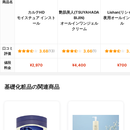
商品名
カルテHD
艶肌美人(TSUYAHADA
Lishan(リシ
モイスチュア インスト
BIJIN)
夜用オールイン
ール
オールインワンジェル
ル
クリーム
口コミ
3.68
(13)
3.66
(1)
3
評価
値段
¥2,970
¥4,400
¥700
料金
基礎化粧品の関連商品