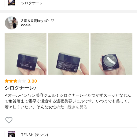
シロクナーレ
3歳＆0歳boy×OL🤍
coala
3.00
シロクナーレ♪
✔︎オールインワン美容ジェル！シロクナーレべたつかずスーッとなじん
で角質層まで素早く浸透する濃密美容ジェルです。いつまでも美しく、
若々しくいたい、そんな女性のた…
続きを見る
TENSHI(テンシ)