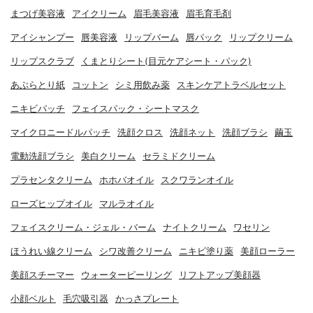
まつげ美容液
アイクリーム
眉毛美容液
眉毛育毛剤
アイシャンプー
唇美容液
リップバーム
唇パック
リップクリーム
リップスクラブ
くまとりシート(目元ケアシート・パック)
あぶらとり紙
コットン
シミ用飲み薬
スキンケアトラベルセット
ニキビパッチ
フェイスパック・シートマスク
マイクロニードルパッチ
洗顔クロス
洗顔ネット
洗顔ブラシ
繭玉
電動洗顔ブラシ
美白クリーム
セラミドクリーム
プラセンタクリーム
ホホバオイル
スクワランオイル
ローズヒップオイル
マルラオイル
フェイスクリーム・ジェル・バーム
ナイトクリーム
ワセリン
ほうれい線クリーム
シワ改善クリーム
ニキビ塗り薬
美顔ローラー
美顔スチーマー
ウォーターピーリング
リフトアップ美顔器
小顔ベルト
毛穴吸引器
かっさプレート