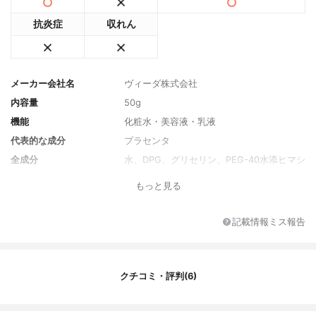
抗炎症
収れん
メーカー会社名
ヴィーダ株式会社
内容量
50g
機能
化粧水・美容液・乳液
代表的な成分
プラセンタ
全成分
水、DPG、グリセリン、PEG-40水添ヒマシ
油、カルボマー、プラセンタエキス、グリ
もっと見る
チルリチン酸2K、ムラサキ根エキス、ツボ
クサ葉エキス、アセロラ果実エキス、メマ
ツヨイグサ種子エキス、加水分解コンキオ
記載情報ミス報告
リン、ビルベリー葉エキス、アーチチョー
ク葉エキス、ベルガモット果実油、グレー
プフルーツ果皮油、ラベンダー油、オレン
ジ果皮油、ヒアルロン酸Na、グルコン酸
クチコミ・評判(6)
銅、グルタミン酸Na、BG、EDTA-2Na、水
酸化K、ポリアクリル酸Na、フェノキシエ
タノール、エタノール、メチルパラベン