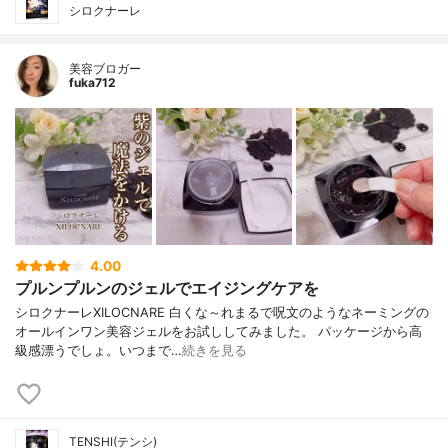
シロクナーレ
美容ブロガー
fuka712
4.00
プルンプルンのジェルでエイジングケアを
シロクナーレXILOCNARE 白くな～れまるで呪文のようなネーミングの
オールインワン美容ジェルをお試ししてみました。 パッケージから高
級感漂うでしょ。いつまで…
続きを見る
TENSHI(テンシ)