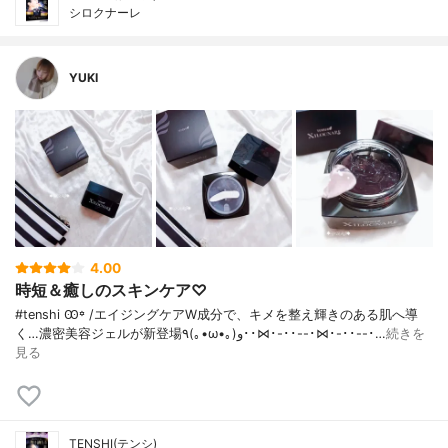
シロクナーレ
YUKI
4.00
時短＆癒しのスキンケア♡
#tenshi Ꙭ꙳ / エイジングケアW成分で、キメを整え輝きのある肌へ導
く…濃密美容ジェルが新登場٩(｡•ω•｡)و･･⋈･-･･--･⋈･-･･--･…
続きを
見る
TENSHI(テンシ)