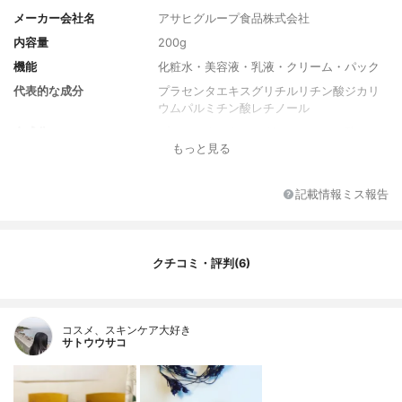
メーカー会社名
アサヒグループ食品株式会社
内容量
200g
機能
化粧水・美容液・乳液・クリーム・パック
代表的な成分
プラセンタエキスグリチルリチン酸ジカリ
ウムパルミチン酸レチノール
全成分
プラセンタエキス、グリチルリチン酸ジカ
もっと見る
リウム、精製水、パルミチン酸レチノー
ル、加水分解ヒアルロン酸、アセチル化ヒ
アルロン酸ナトリウム、コラーゲン・トリ
記載情報ミス報告
ペプチド F、油溶性甘草エキス(2)、天然ビ
タミンE、テトラ2-ヘキシルデカン酸アスコ
ルビル、セリシン、ユビデカレノン、濃グ
リセリン、N-ステアロイルフィトスフィン
クチコミ・評判(6)
ゴシン、N-ステアロイルジヒドロスフィン
ゴシン、ヒドロキシステアリルフィトスフ
ィンゴシン、フィトスフィンゴシン、トウ
モロコシ油、メチルポリシロキサン、メチ
コスメ、スキンケア大好き
ルフェニルポリシロキサン、ミリスチン酸
サトウウサコ
オクチルドデシル、d‒δ‒トコフェロール、
塩化ナトリウム、クエン酸ナトリウム、1,3-
ブチレングリコール、架橋型メチルフェニ