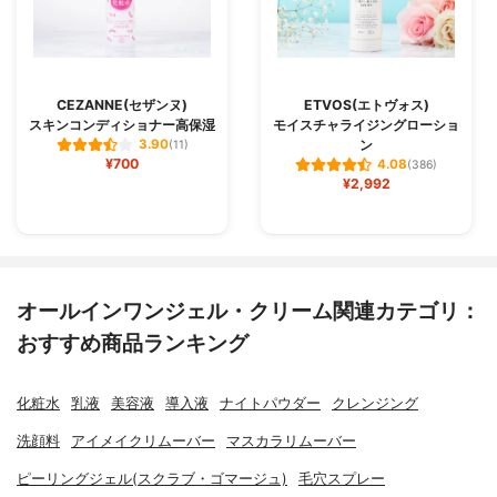
CEZANNE(セザンヌ)
ETVOS(エトヴォス)
スキンコンディショナー高保湿
モイスチャライジングローショ
ン
3.90
(11)
¥700
4.08
(386)
¥2,992
オールインワンジェル・クリーム関連カテゴリ：
おすすめ商品ランキング
化粧水
乳液
美容液
導入液
ナイトパウダー
クレンジング
洗顔料
アイメイクリムーバー
マスカラリムーバー
ピーリングジェル(スクラブ・ゴマージュ)
毛穴スプレー