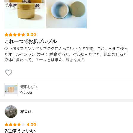
ルポリシロキサン(2)、架橋型ポリエーテル
変性シリコーン混合物、PEG-9 ポリジメチ
ルシロキシエチル ジメチコン、ポリオキシ
エチレン・メチルポリシロキサン共重合
体、ジメチルジステアリルアンモニウムヘ
クトライト、ベヘニルアルコール、ペンタ
5.00
ステアリン酸デカグリセリル、ステアロイ
これ一つでお肌プルプル
ル乳酸ナトリウム、エタノール、フェノキ
シエタノール、パラオキシ安息香酸メチ
使い切りスキンケアサブスクに入っていたものです。これ、今まで使っ
ル、グリセリンモノ2-エチルヘキシルエー
たオールインワン の中で1番良かった。ゲルなんだけど、肌にのせると
テル
液体に変わって、スーッと馴染ん…
続きを見る
素肌しずく
ゲルSa
桃太郎
4.00
?に使うといい