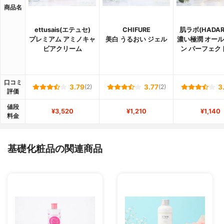
商品名
ettusais(エテュセ)
CHIFURE
肌ラボ(HADAR
プレミアム アミノキャ
美白 うるおい ジェル
濃い極潤 オー
ビアクリーム
ン パーフェク
口コミ
3.79
(2)
3.77
(2)
3
評価
値段
¥3,520
¥1,210
¥1,140
料金
基礎化粧品の関連商品