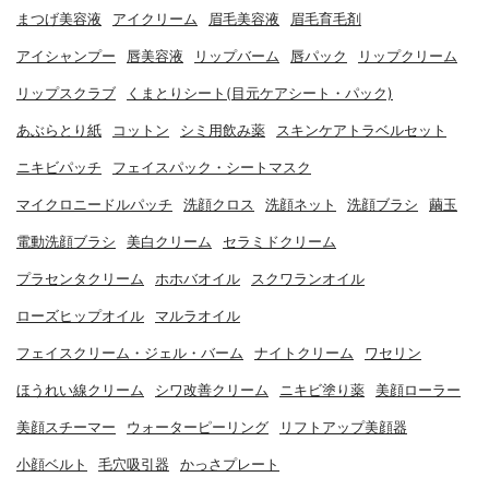
まつげ美容液
アイクリーム
眉毛美容液
眉毛育毛剤
アイシャンプー
唇美容液
リップバーム
唇パック
リップクリーム
リップスクラブ
くまとりシート(目元ケアシート・パック)
あぶらとり紙
コットン
シミ用飲み薬
スキンケアトラベルセット
ニキビパッチ
フェイスパック・シートマスク
マイクロニードルパッチ
洗顔クロス
洗顔ネット
洗顔ブラシ
繭玉
電動洗顔ブラシ
美白クリーム
セラミドクリーム
プラセンタクリーム
ホホバオイル
スクワランオイル
ローズヒップオイル
マルラオイル
フェイスクリーム・ジェル・バーム
ナイトクリーム
ワセリン
ほうれい線クリーム
シワ改善クリーム
ニキビ塗り薬
美顔ローラー
美顔スチーマー
ウォーターピーリング
リフトアップ美顔器
小顔ベルト
毛穴吸引器
かっさプレート