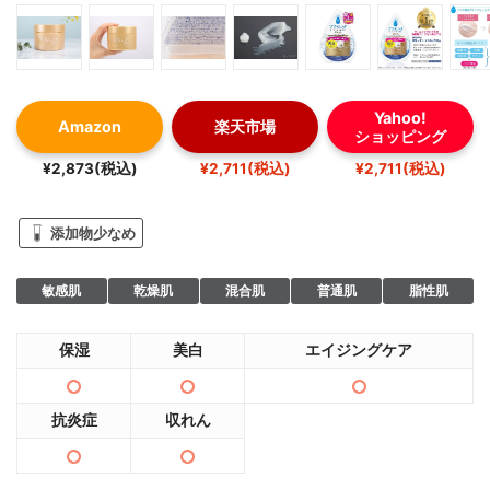
Yahoo!
Amazon
楽天市場
ショッピング
¥2,873(税込)
¥2,711(税込)
¥2,711(税込)
添加物少なめ
敏感肌
乾燥肌
混合肌
普通肌
脂性肌
保湿
美白
エイジングケア
抗炎症
収れん