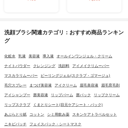
洗顔ブラシ関連カテゴリ：おすすめ商品ランキン
グ
化粧水
乳液
美容液
導入液
オールインワンジェル・クリーム
ナイトパウダー
クレンジング
洗顔料
アイメイクリムーバー
マスカラリムーバー
ピーリングジェル(スクラブ・ゴマージュ)
毛穴スプレー
まつげ美容液
アイクリーム
眉毛美容液
眉毛育毛剤
アイシャンプー
唇美容液
リップバーム
唇パック
リップクリーム
リップスクラブ
くまとりシート(目元ケアシート・パック)
あぶらとり紙
コットン
シミ用飲み薬
スキンケアトラベルセット
ニキビパッチ
フェイスパック・シートマスク