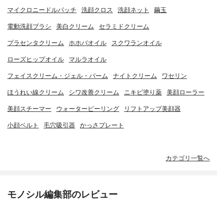
マイクロニードルパッチ
洗顔クロス
洗顔ネット
繭玉
電動洗顔ブラシ
美白クリーム
セラミドクリーム
プラセンタクリーム
ホホバオイル
スクワランオイル
ローズヒップオイル
マルラオイル
フェイスクリーム・ジェル・バーム
ナイトクリーム
ワセリン
ほうれい線クリーム
シワ改善クリーム
ニキビ塗り薬
美顔ローラー
美顔スチーマー
ウォーターピーリング
リフトアップ美顔器
小顔ベルト
毛穴吸引器
かっさプレート
カテゴリ一覧へ
モノシル編集部のレビュー