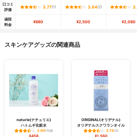
口コミ
3.77
(1)
3.64
(2)
3
評価
値段
¥880
¥2,500
¥2,080
料金
スキンケアグッズの関連商品
naturie(ナチュリエ)
ORIGINAL(オリヂナル)
ハトムギ化粧水
オリヂナルスクワランオイル
3.90
3.76
(108)
(2)
¥458
¥1,560