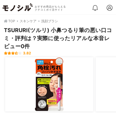
おすすめ商品がもらえる
クチコミポイ活サイト
TOP
スキンケア
洗顔ブラシ
TSURURI(ツルリ) 小鼻つるり筆の悪い口コ
ミ・評判は？実際に使ったリアルな本音レ
ビュー0件
3.82