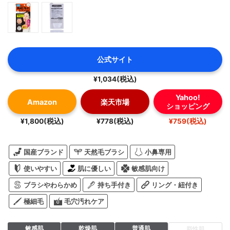
公式サイト
¥1,034(税込)
Yahoo!
Amazon
楽天市場
ショッピング
¥1,800(税込)
¥778(税込)
¥759(税込)
国産ブランド
天然毛ブラシ
小鼻専用
使いやすい
肌に優しい
敏感肌向け
ブラシやわらかめ
持ち手付き
リング・紐付き
極細毛
毛穴汚れケア
敏感肌
乾燥肌
普通肌
脂性肌