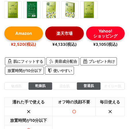
Yahoo!
Amazon
楽天市場
ショッピング
¥2,520(税込)
¥4,133(税込)
¥3,105(税込)
肌にフィットする
美容成分配合
プレゼント向け
放置時間が10分以下
使いやすい
乾燥肌
普通肌
敏感肌
混合肌
オイリー肌
濡れた手で使える
オフ時の洗顔不要
毎日使える
放置時間が10分以下