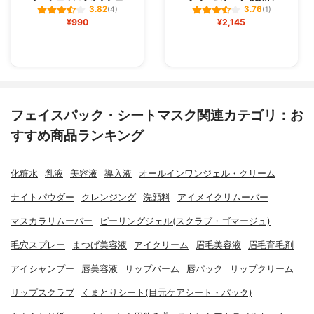
3.82
3.76
(4)
(1)
¥990
¥2,145
フェイスパック・シートマスク関連カテゴリ：お
すすめ商品ランキング
化粧水
乳液
美容液
導入液
オールインワンジェル・クリーム
ナイトパウダー
クレンジング
洗顔料
アイメイクリムーバー
マスカラリムーバー
ピーリングジェル(スクラブ・ゴマージュ)
毛穴スプレー
まつげ美容液
アイクリーム
眉毛美容液
眉毛育毛剤
アイシャンプー
唇美容液
リップバーム
唇パック
リップクリーム
リップスクラブ
くまとりシート(目元ケアシート・パック)