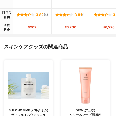
口コミ
3.82
(4)
3.81
(1)
3
評価
値段
¥907
¥6,200
¥6,270
料金
スキンケアグッズの関連商品
BULK HOMME(バルクオム)
DEW(デュウ)
ザ・フェイスウォッシュ
クリームソープ 洗顔料