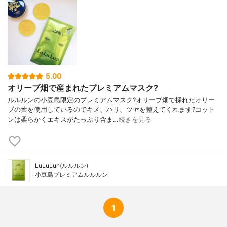
放置時間
10分程度
内容量のバリエーション
1枚から
5.00
オリーブ畑で産まれたプレミアムマスク?
ルルルンの小豆島限定のプレミアムマスク?オリーブ畑で採れたオリー
ブの葉を使用しているのでキメ、ハリ、ツヤを整えてくれます?コット
ンは柔らかくエキスがたっぷり含ま…
続きを見る
LuLuLun(ルルルン)
小豆島プレミアムルルルン
1