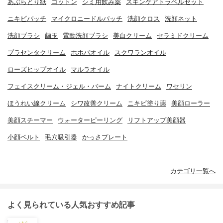
あぶらとり紙
コットン
シミ用飲み薬
スキンケアトラベルセット
ニキビパッチ
マイクロニードルパッチ
洗顔クロス
洗顔ネット
洗顔ブラシ
繭玉
電動洗顔ブラシ
美白クリーム
セラミドクリーム
プラセンタクリーム
ホホバオイル
スクワランオイル
ローズヒップオイル
マルラオイル
フェイスクリーム・ジェル・バーム
ナイトクリーム
ワセリン
ほうれい線クリーム
シワ改善クリーム
ニキビ塗り薬
美顔ローラー
美顔スチーマー
ウォーターピーリング
リフトアップ美顔器
小顔ベルト
毛穴吸引器
かっさプレート
カテゴリ一覧へ
よく見られている人気おすすめ記事