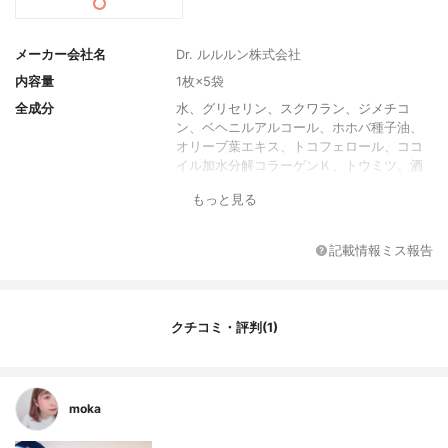
メーカー会社名
Dr. ルルルン株式会社
内容量
1枚×5袋
全成分
水、グリセリン、スクワラン、ジメチコ
ン、ベヘニルアルコール、ホホバ種子油、
オリーブ葉エキス、トコフェロール、ココ
イル加水分解コラーゲンＫ、トウミツ、酒
粕エキス、テトラヘキシルデカン酸アスコ
もっと見る
ルビル、水添ナタネ油アルコール、トリポ
リヒドロキシステアリン酸ジペンタエリス
リチル、ステアロイルメチルタウリンＮ
記載情報ミス報告
ａ、バチルアルコール、ステアリン酸、ラ
ウロイルグルタミン酸ジ（フィトステリル
／オクチルドデシル）、ＥＤＴＡ－２Ｎ
ａ、キサンタンガム、クエン酸Ｎａ、クエ
クチコミ・評判(1)
ン酸、メチルパラベン、フェノキシエタノ
ール、ＢＧ
香り
オリーブ
moka
製造国
日本
薬用成分
‐