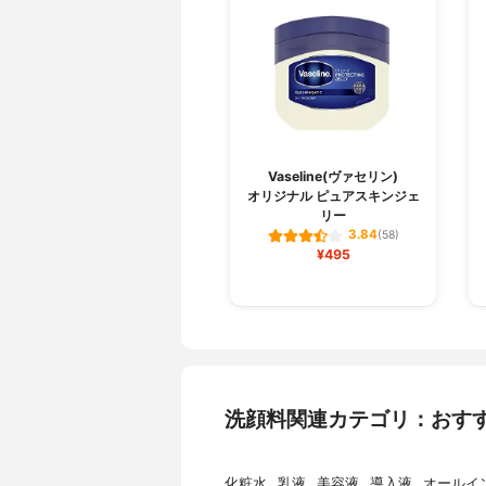
Vaseline(ヴァセリン)
オリジナル ピュアスキンジェ
リー
3.84
(58)
¥495
洗顔料関連カテゴリ：おす
化粧水
乳液
美容液
導入液
オールイ