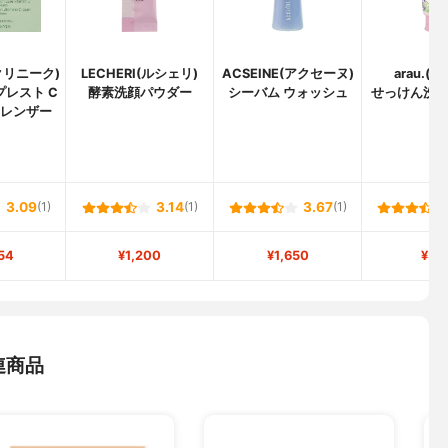
(クリニーク)
LECHERI(ルシェリ)
ACSEINE(アクセーヌ)
arau.(ア
プレスト C
酵素洗顔パウダー
シーバム ウォッシュ
せっけん洗
クレンザー
3.09
(1)
3.14
(1)
3.67
(1)
54
¥1,200
¥1,650
¥37
連商品