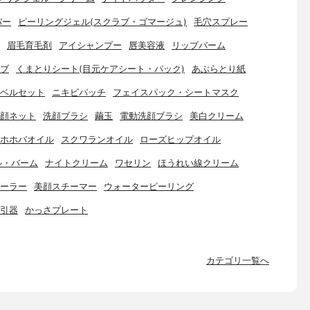
バー
ピーリングジェル(スクラブ・ゴマージュ)
毛穴スプレー
眉毛育毛剤
アイシャンプー
唇美容液
リップバーム
ブ
くまとりシート(目元ケアシート・パック)
あぶらとり紙
ベルセット
ニキビパッチ
フェイスパック・シートマスク
顔ネット
洗顔ブラシ
繭玉
電動洗顔ブラシ
美白クリーム
ホホバオイル
スクワランオイル
ローズヒップオイル
ル・バーム
ナイトクリーム
ワセリン
ほうれい線クリーム
ーラー
美顔スチーマー
ウォーターピーリング
引器
かっさプレート
カテゴリ一覧へ