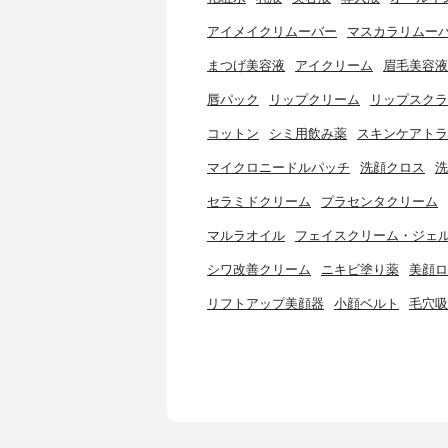
アイメイクリムーバー
マスカラリムー
まつげ美容液
アイクリーム
眉毛美容液
唇パック
リップクリーム
リップスクラ
コットン
シミ用飲み薬
スキンケアトラ
マイクロニードルパッチ
洗顔クロス
洗
セラミドクリーム
プラセンタクリーム
マルラオイル
フェイスクリーム・ジェ
シワ改善クリーム
ニキビ塗り薬
美顔ロ
リフトアップ美顔器
小顔ベルト
毛穴吸