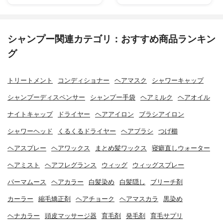
シャンプー関連カテゴリ：おすすめ商品ランキン
グ
トリートメント
コンディショナー
ヘアマスク
シャワーキャップ
シャンプーディスペンサー
シャンプー手袋
ヘアミルク
ヘアオイル
ナイトキャップ
ドライヤー
ヘアアイロン
ブラシアイロン
シャワーヘッド
くるくるドライヤー
ヘアブラシ
つげ櫛
ヘアスプレー
ヘアワックス
まとめ髪ワックス
寝癖直しウォーター
ヘアミスト
ヘアフレグランス
ウィッグ
ウィッグスプレー
パーマムース
ヘアカラー
白髪染め
白髪隠し
ブリーチ剤
カーラー
縮毛矯正剤
ヘアチョーク
ヘアマスカラ
黒染め
ヘナカラー
頭皮マッサージ器
育毛剤
発毛剤
育毛サプリ