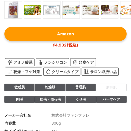
Amazon
¥4,932(税込)
アミノ酸系
ノンシリコン
頭皮ケア
乾燥・フケ対策
クリームタイプ
サロン取扱い品
敏感肌
乾燥肌
普通肌
脂性肌
剛毛
軟毛・猫っ毛
くせ毛
パーマヘア
メーカー会社名
株式会社ファンファレ
内容量
300g