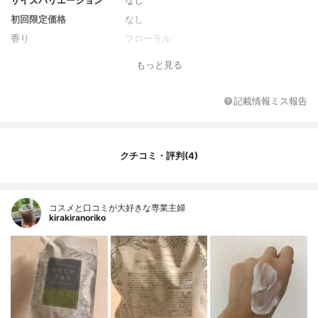
サイズバリエーション
なし
初回限定価格
なし
香り
フローラル
全成分
水、グリセリン、ミリスチルアルコール、
もっと見る
オクチルドデカノール、ドデカン、ベヘニ
ルアルコール、ステアラミドプロピルジメ
チルアミン、安息香酸アルキル(C12-15)、
記載情報ミス報告
ステアルトリモニウムブロミド、ハイブリ
ッドサフラワー油、フェノキシエタノー
ル、イソプロパノール、イソステアリン酸
水添ヒマシ油、ポリソルベート60、香料、
クチコミ・評判(4)
クエン酸、BG、オリーブ果実油、アルガニ
アスピノサ核油、ダマスクバラ花水、ハチ
ミツ、ベントナイト、アーモンド油、マカ
デミア種子油、ローズマリー葉エキス、レ
コスメと口コミが大好きな専業主婦
kirakiranoriko
モングラス葉/茎エキス、ラベンダー花エキ
ス、加水分解コンキオリン、トコフェロー
ル