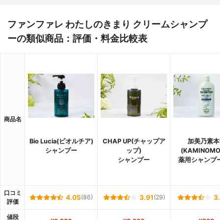
ファンファレ わたしのきまり クリームシャンプ
ーの類似商品：評価・料金比較表
商品名
Bio Lucia(ビオルチア)
CHAP UP(チャップア
加美乃素本
シャンプー
ップ)
(KAMINOMO
シャンプー
薬用シャンプー
口コミ
4.05
(86)
3.91
(29)
3
評価
値段