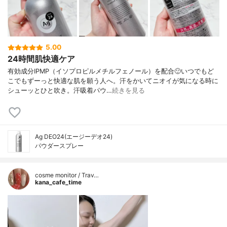
5.00
24時間肌快適ケア
有効成分IPMP（イソプロピルメチルフェノール）を配合🙂いつでもど
こでもずーっと快適な肌を願う人へ。汗をかいてニオイが気になる時に
シューッとひと吹き。汗吸着パウ…
続きを見る
Ag DEO24(エージーデオ24)
パウダースプレー
cosme monitor / Trav…
kana_cafe_time