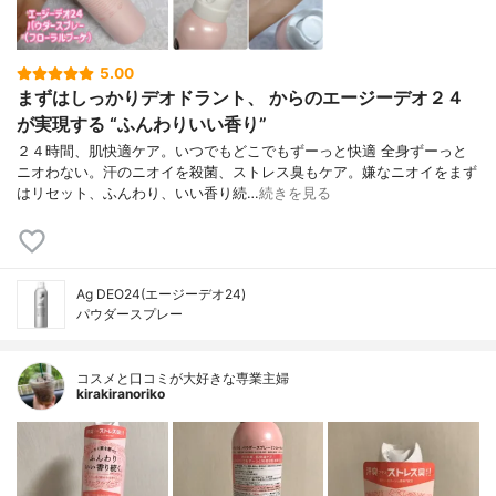
5.00
まずはしっかりデオドラント、 からのエージーデオ２４
が実現する “ふんわりいい香り”
２４時間、肌快適ケア。いつでもどこでもずーっと快適 全身ずーっと
ニオわない。汗のニオイを殺菌、ストレス臭もケア。嫌なニオイをまず
はリセット、ふんわり、いい香り続…
続きを見る
Ag DEO24(エージーデオ24)
パウダースプレー
コスメと口コミが大好きな専業主婦
kirakiranoriko