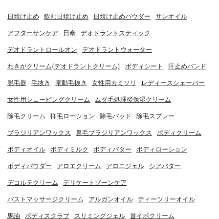
日焼け止め
飲む日焼け止め
日焼け止めパウダー
サンオイル
アフターサンケア
日傘
デオドラントスティック
デオドラントロールオン
デオドラントウォーター
わきがクリーム(デオドラントクリーム)
ボディシート
汗止めバンド
脱毛器
毛抜き
電動毛抜き
女性用カミソリ
レディースシェーバー
女性用シェービングクリーム
ムダ毛処理後保湿クリーム
除毛クリーム
抑毛ローション
除毛パッド
除毛スプレー
ブラジリアンワックス
鼻毛ブラジリアンワックス
ボディクリーム
ボディオイル
ボディミルク
ボディバター
ボディローション
ボディパウダー
アロエクリーム
アロエジェル
シアバター
デコルテクリーム
デリケートゾーンケア
バストマッサージクリーム
アルガンオイル
ティーツリーオイル
馬油
ボディスクラブ
スリミングジェル
首イボクリーム