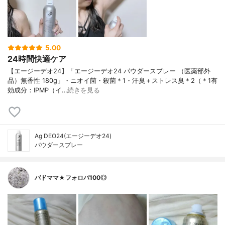
5.00
24時間快適ケア
【エージーデオ24】「エージーデオ24 パウダースプレー （医薬部外
品）無香性 180g」・ニオイ菌・殺菌＊1・汗臭＋ストレス臭＊2（＊1有
効成分：IPMP（イ…
続きを見る
Ag DEO24(エージーデオ24)
パウダースプレー
バドママ★フォロバ100◎