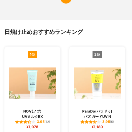
日焼け止めおすすめランキング
1位
2位
NOV(ノブ)
ParaDo(パラドゥ)
UVミルクEX
バズ ガードUV N
3.95
3.95
(12)
(5)
¥1,978
¥1,180