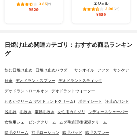
エジェル
3.85
(2)
3.96
¥529
(25)
¥589
日焼け止め関連カテゴリ：おすすめ商品ランキン
グ
飲む日焼け止め
日焼け止めパウダー
サンオイル
アフターサンケア
日傘
デオドラントスプレー
デオドラントスティック
デオドラントロールオン
デオドラントウォーター
わきがクリーム(デオドラントクリーム)
ボディシート
汗止めバンド
脱毛器
毛抜き
電動毛抜き
女性用カミソリ
レディースシェーバー
女性用シェービングクリーム
ムダ毛処理後保湿クリーム
除毛クリーム
抑毛ローション
除毛パッド
除毛スプレー