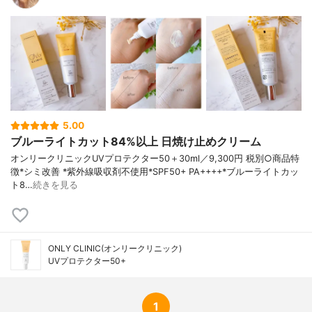
ラヘキシルデカン酸アスコルビル、パルミ
チン酸アスコルビルリン酸3Ｎａ、セラミド
ＮＰ、ヒアルロン酸Ｎａ、グリセリン、ジ
イソステアリン酸ポリグリセリル-2、ジエ
チルヘキサン酸ネオペンチルグリコール、
ジカプリン酸ネオペンチルグリコール、ス
クワラン、ジステアルジモニウムヘクトラ
イト、グリチルリチン酸2Ｋ、ＥＤＴＡ-3Ｎ
ａ、ヒメフウロエキス、イザヨイバラエキ
5.00
ス、マグワ根皮エキス、トコフェロール、
ブルーライトカット84%以上 日焼け止めクリーム
フェノキシエタノール（＋/－）酸化チタ
ン、酸化鉄
オンリークリニックUVプロテクター50＋30ml／9,300円 税別○商品特
徴*シミ改善 *紫外線吸収剤不使用*SPF50+ PA++++*ブルーライトカッ
ト8…
続きを見る
ONLY CLINIC(オンリークリニック)
UVプロテクター50+
1