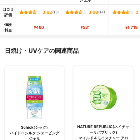
ジェル
口コミ
3.62
(15)
3.68
(14)
3
評価
値段
¥460
¥531
¥1,719
料金
日焼け・UVケアの関連商品
NATURE REPUBLIC(ネイチャ
Schick(シック)
ーリパブリック)
ハイドロシルク シェービング
マイルド＆モイスチャー アロ
ジェル