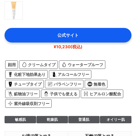
公式サイト
¥10,230(税込)
顔用
クリームタイプ
ウォータープルーフ
化粧下地効果あり
アルコールフリー
チューブタイプ
パラベンフリー
無着色
鉱物油フリー
子供でも使える
ヒアルロン酸配合
紫外線吸収剤フリー
敏感肌
乾燥肌
普通肌
オイリー肌