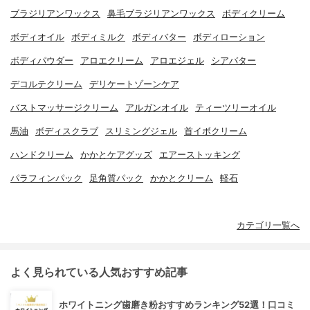
ブラジリアンワックス
鼻毛ブラジリアンワックス
ボディクリーム
ボディオイル
ボディミルク
ボディバター
ボディローション
ボディパウダー
アロエクリーム
アロエジェル
シアバター
デコルテクリーム
デリケートゾーンケア
バストマッサージクリーム
アルガンオイル
ティーツリーオイル
馬油
ボディスクラブ
スリミングジェル
首イボクリーム
ハンドクリーム
かかとケアグッズ
エアーストッキング
パラフィンパック
足角質パック
かかとクリーム
軽石
カテゴリ一覧へ
よく見られている人気おすすめ記事
ホワイトニング歯磨き粉おすすめランキング52選！口コミ