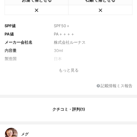
お湯で落とせる
石鹸で落とせる
SPF値
SPF50＋
PA値
PA＋＋＋＋
メーカー会社名
株式会社ルーナス
内容量
30ml
製造国
日本
香り
無香料
もっと見る
主な保湿・美容成分
プラセンタエキス、マグワ根皮エキス
全成分
シクロペンタシロキサン、水、酸化亜鉛、
記載情報ミス報告
ジメチコン、ＢＧ、ポリグリセリル-3ポリ
ジメチルシロキシエチルジメチコン、（ジ
メチコン/ビニルジメチコン）クロスポリマ
ー、（ビニルジメチコン/メチコンシルセス
クチコミ・評判(1)
キオキサン）クロスポリマー、リンゴ酸ジ
イソステアリル、水酸化Ａｌ、ＰＥＧ-9ポ
リジメチルシロキシエチルジメチコン、ハ
イドロゲンジメチコン、ステアリン酸、イ
メグ
ソステアリン酸、プラセンタエキス、テト