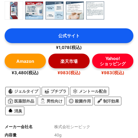
公式サイト
¥1,078(税込)
Yahoo!
Amazon
楽天市場
ショッピング
¥3,480(税込)
¥983(税込)
¥983(税込)
ジェルタイプ
プチプラ
メントール配合
医薬部外品
男性向け
殺菌作用
制汗効果
消臭
メーカー会社名
株式会社シービック
内容量
40g