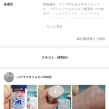
全成分
有効成分：イソプロピルメチルフェノー
ル、パラフェノールスルホン酸亜鉛 その他
成分：シャクヤクエキス、エイジツエキ
ス、メントール、メンチルグリセリルエー
テル 、アルギニン、精製水、エタノール、
もっと見る
水酸化カリウム、カルボキシビニルポリマ
ー、架橋型シリコーン・網状型シリコーン
ブロック共重合体、アクリル酸ナトリウ
記載情報ミス報告
ム・アクリロイルジメチルタウリン酸ナト
リウム共重合体／イソヘキサデカン／ポリ
ソルベート80、BG
香り
不明
クチコミ・評判(1)
バドママ★フォロバ100◎