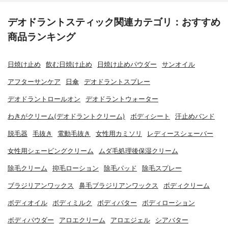
デオドラントスティック関連カテゴリ：おすすめ
商品ランキング
日焼け止め
飲む日焼け止め
日焼け止めパウダー
サンオイル
アフターサンケア
日傘
デオドラントスプレー
デオドラントロールオン
デオドラントウォーター
わきがクリーム(デオドラントクリーム)
ボディシート
汗止めバンド
脱毛器
毛抜き
電動毛抜き
女性用カミソリ
レディースシェーバー
女性用シェービングクリーム
ムダ毛処理後保湿クリーム
除毛クリーム
抑毛ローション
除毛パッド
除毛スプレー
ブラジリアンワックス
鼻毛ブラジリアンワックス
ボディクリーム
ボディオイル
ボディミルク
ボディバター
ボディローション
ボディパウダー
アロエクリーム
アロエジェル
シアバター