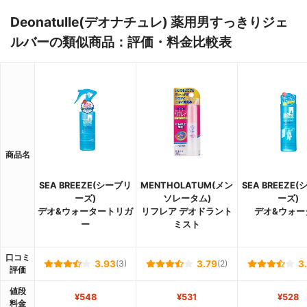
Deonatulle(デオナチュレ) 薬用男すっきりジェ
ルバーの類似商品：評価・料金比較表
商品名
SEA BREEZE(シーブリ
MENTHOLATUM(メン
SEA BREEZE
ーズ)
ソレータム)
ーズ)
デオ&ウォータートリガ
リフレア デオドラント
デオ&ウォー
ー
ミスト
口コミ
3.93
(3)
3.79
(2)
3
評価
値段
¥548
¥531
¥528
料金