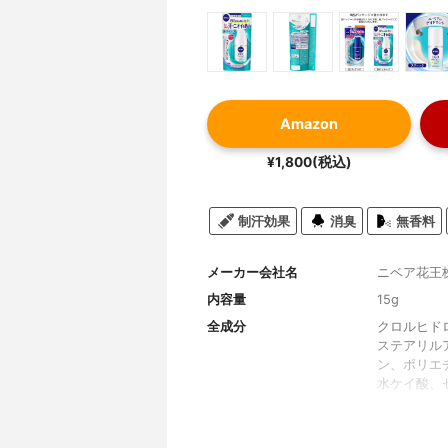
Amazon
¥1,800(税込)
制汗効果
消臭
無香料
メーカー会社名
ニベア花王
内容量
15g
全成分
クロルヒド
ステアリル
ン、ポリエ
水ケイ酸、
ワックス、
セリン脂肪