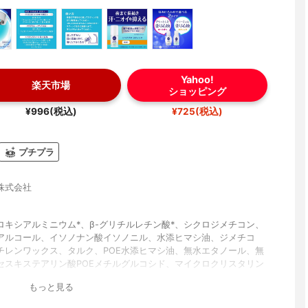
Yahoo!
楽天市場
ショッピング
¥996(税込)
¥725(税込)
プチプラ
株式会社
ロキシアルミニウム*、β-グリチルレチン酸*、シクロジメチコン、
アルコール、イソノナン酸イソノニル、水添ヒマシ油、ジメチコ
チレンワックス、タルク、POE水添ヒマシ油、無水エタノール、無
セスキステアリン酸POEメチルグルコシド、マイクロクリスタリン
架橋型ジメチコン、アボカド油、イソステアリルアルコール、グリ
もっと見る
酸エステル、BHT