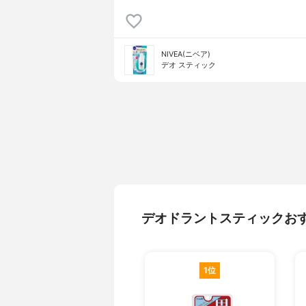
NIVEA(ニベア)
デオ スティック
デオドラントスティックお
1位