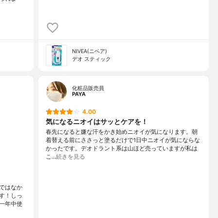
NIVEA(ニベア)
デオ スティック
化粧品販売員
PAYA
4.00
気になるニオイはサッとケアを！
春先になると嫌な汗をかき始めニオイが気になります。朝
着替える前にささっと塗るだけで1日中ニオイが気にならな
かったです。デオドラント系は山ほど売っていますが私は
こ…
続きを見る
ではなか
す！しっ
一年中使