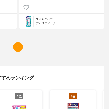
NIVEA(ニベア)
デオ スティック
1
すすめランキング
2位
3位