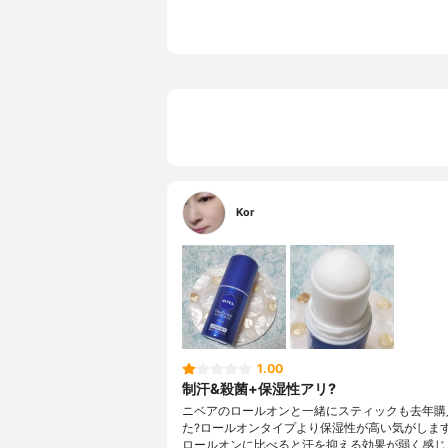
香り
無香料
Kor
1.00
制汗&殺菌+保湿性アリ?
ニベアのロールオンと一緒にスティックも去年購
た?ロールオンタイプより保湿性が高い気がします
ロールオンに比べると汗を抑える効果が弱く感じ