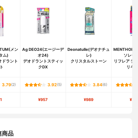
ATUM(メン
Ag DEO24(エージーデ
Deonatulle(デオナチュ
MENTHOLA
タム)
オ24)
レ)
ソレータ
オドラント
デオドラントスティッ
クリスタルストーン
リフレア デ
ト
クDX
リキ
3.79
(2)
3.92
(5)
3.84
(6)
1
¥957
¥989
¥53
連商品