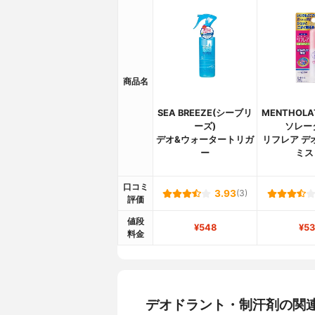
商品名
SEA BREEZE(シーブリ
MENTHOL
ーズ)
ソレー
デオ&ウォータートリガ
リフレア デ
ー
ミス
口コミ
3.93
(3)
評価
値段
¥548
¥53
料金
デオドラント・制汗剤の関