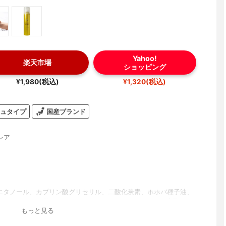
Yahoo!
楽天市場
ショッピング
¥1,980(税込)
¥1,320(税込)
ュタイプ
国産ブランド
レア
、エタノール、カプリン酸グリセリル、二酸化炭素、ホホバ種子油、
キス、カミツレ花エキス、セラミド3、セイヨウアカマツ球果エキ
もっと見る
クエキス、セラミド2、フィトスフィンゴシン、ローズマリー葉エ
チルリチン酸2K、セラミド6Ⅱ、オドリコソウ花/葉/茎エキス、オラ