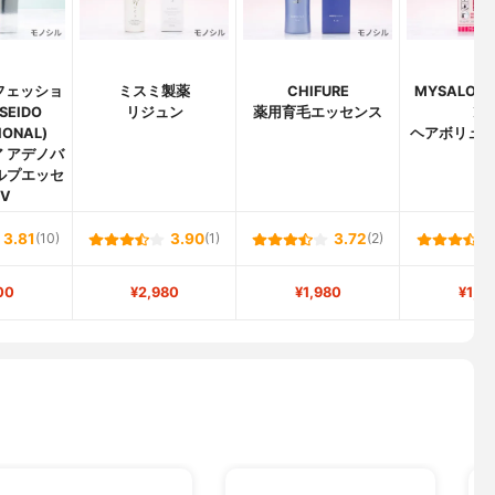
フェッショ
ミスミ製薬
CHIFURE
MYSALON
SEIDO
リジュン
薬用育毛エッセンス
ン)
IONAL)
ヘアボリュ
 アデノバ
ルプエッセ
V
3.81
(10)
3.90
(1)
3.72
(2)
00
¥2,980
¥1,980
¥1,9