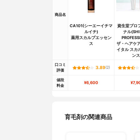
商品名
CA101(シーエーイチマ
資生堂プロ
ルイチ)
ナル(SHI
薬用スカルプエッセン
PROFESS
ス
ザ・ヘアケア
イタル スカ
ンス
口コミ
3.89
(2)
評価
値段
¥6,600
¥7,9
料金
育毛剤の関連商品