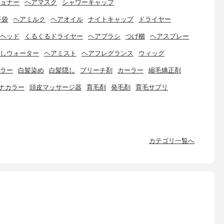
ョナー
ヘアマスク
シャワーキャップ
手袋
ヘアミルク
ヘアオイル
ナイトキャップ
ドライヤー
ヘッド
くるくるドライヤー
ヘアブラシ
つげ櫛
ヘアスプレー
しウォーター
ヘアミスト
ヘアフレグランス
ウィッグ
ラー
白髪染め
白髪隠し
ブリーチ剤
カーラー
縮毛矯正剤
ナカラー
頭皮マッサージ器
育毛剤
発毛剤
育毛サプリ
カテゴリ一覧へ