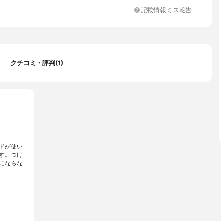
葉/茎エキス、アルニカ花エキス、ゴボウ根エキス、チャ葉エキス、
記載情報ミス報告
プロピオン酸Na、ペンタステアリン酸ポリグリセリル-10、ステア
Na、ローマカミツレ花エキス、セイヨウキズタ葉/茎エキス、ヒド
ピルトリモニウム加水分解ケラチン(羊毛)、ベヘニルアルコール、
ルグリセリン、BG、PPG-8セテス-20、タルク、ヒドロキシエチ
ス、クエン酸、メントール
クチコミ・評判(1)
ドが使い
す。つけ
にならな