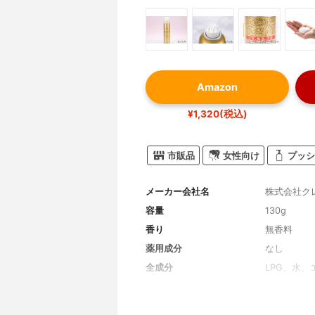
Amazon
¥1,320(税込)
市販品
女性向け
プッシ
メーカー会社名
株式会社ク
容量
130g
香り
無香料
薬用成分
なし
全成分
LPG、水
センブリエ
ス、ニンニ
キス、グリ