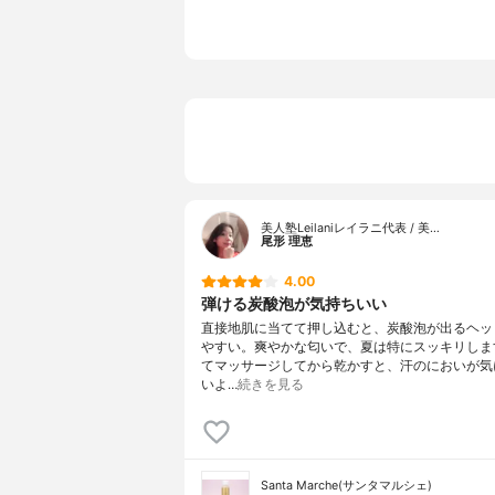
ンダガラシ
ラウラミノ
ロイル乳酸
ロキシプロ
エチルヘキシ
ルセルロー
美人塾Leilaniレイラニ代表 / 美…
尾形 理恵
4.00
弾ける炭酸泡が気持ちいい
直接地肌に当てて押し込むと、炭酸泡が出るヘッ
やすい。爽やかな匂いで、夏は特にスッキリしま
てマッサージしてから乾かすと、汗のにおいが気
いよ…
続きを見る
Santa Marche(サンタマルシェ)