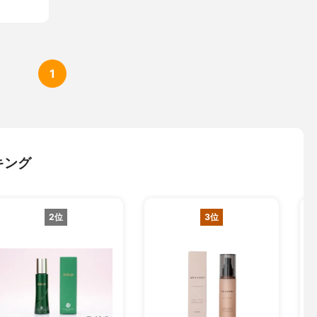
1
キング
2位
3位