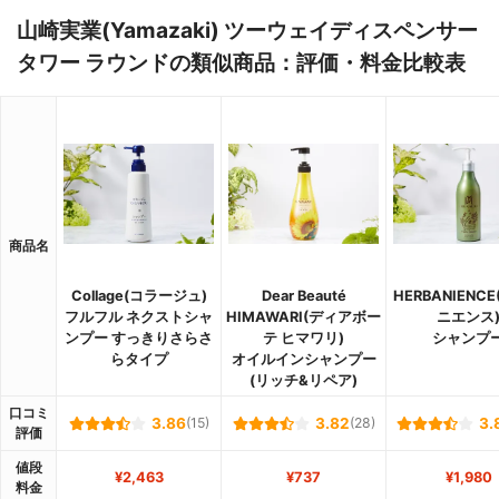
山崎実業(Yamazaki) ツーウェイディスペンサー
タワー ラウンドの類似商品：評価・料金比較表
商品名
Collage(コラージュ)
Dear Beauté
HERBANIENC
フルフル ネクストシャ
HIMAWARI(ディアボー
ニエンス
ンプー すっきりさらさ
テ ヒマワリ)
シャンプ
らタイプ
オイルインシャンプー
(リッチ&リペア)
口コミ
3.86
(15)
3.82
(28)
3.
評価
値段
¥2,463
¥737
¥1,980
料金