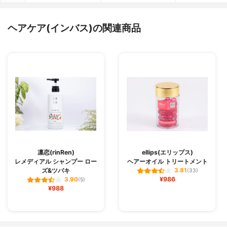
ヘアケア(インバス)の関連商品
凛恋(rinRen)
ellips(エリップス)
レメディアル シャンプー ロー
ヘアーオイル トリートメント
ズ&ツバキ
3.81
(33)
¥986
3.90
(5)
¥988