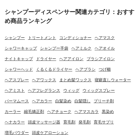
シャンプーディスペンサー関連カテゴリ：おすす
め商品ランキング
シャンプー
トリートメント
コンディショナー
ヘアマスク
シャワーキャップ
シャンプー手袋
ヘアミルク
ヘアオイル
ナイトキャップ
ドライヤー
ヘアアイロン
ブラシアイロン
シャワーヘッド
くるくるドライヤー
ヘアブラシ
つげ櫛
ヘアスプレー
ヘアワックス
まとめ髪ワックス
寝癖直しウォーター
ヘアミスト
ヘアフレグランス
ウィッグ
ウィッグスプレー
パーマムース
ヘアカラー
白髪染め
白髪隠し
ブリーチ剤
カーラー
縮毛矯正剤
ヘアチョーク
ヘアマスカラ
黒染め
ヘナカラー
頭皮マッサージ器
育毛剤
発毛剤
育毛サプリ
増毛パウダー
頭皮ケアローション