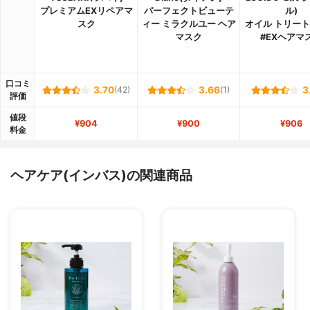
プレミアムEXリペアマ
パーフェクトビューテ
ル)
スク
ィー ミラクルユー ヘア
オイル トリー
マスク
#EXヘアマ
口コミ
3.70
(42)
3.66
(1)
3
評価
値段
¥904
¥900
¥906
料金
ヘアケア(インバス)の関連商品