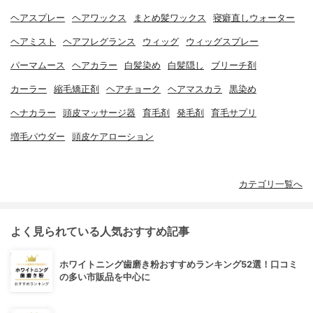
ヘアスプレー
ヘアワックス
まとめ髪ワックス
寝癖直しウォーター
ヘアミスト
ヘアフレグランス
ウィッグ
ウィッグスプレー
パーマムース
ヘアカラー
白髪染め
白髪隠し
ブリーチ剤
カーラー
縮毛矯正剤
ヘアチョーク
ヘアマスカラ
黒染め
ヘナカラー
頭皮マッサージ器
育毛剤
発毛剤
育毛サプリ
増毛パウダー
頭皮ケアローション
カテゴリ一覧へ
よく見られている人気おすすめ記事
ホワイトニング歯磨き粉おすすめランキング52選！口コミ
の多い市販品を中心に