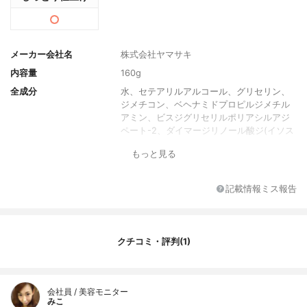
メーカー会社名
株式会社ヤマサキ
内容量
160g
全成分
水、セテアリルアルコール、グリセリン、
ジメチコン、ベヘナミドプロピルジメチル
アミン、ビスジグリセリルポリアシルアジ
ペート-2、ダイマージリノール酸ジ(イソス
テアリル/フィトステリル)、エタノール、ア
もっと見る
モジメチコン、加水分解紅藻エキス、ダル
スエキス、アルギン酸Na、加水分解ケラチ
ン(羊毛)、ココジモニウムヒドロキシプロピ
記載情報ミス報告
ル加水分解シルク、メドウフォーム-δ-ラク
トン、(ジヒドロキシメチルシリルプロポキ
シ) ヒドロキシプロピル加水分解ケラチン
(羊毛)、ハマナ葉エキス、キトサンサクシナ
クチコミ・評判(1)
ミド、水溶性コラーゲン、オリーブ果実
油、カニナバラ果実油、ホホバ種子油、ス
クワラン、ジヒドロキシプロピルアルギニ
ンHCl、海シルト、カオリン、トコフェロー
会社員 / 美容モニター
ル、ポリクオタニウム-61、ネオペンタン酸
みこ