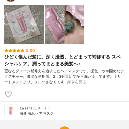
イソステアリル、トリ(カプリル酸/カプリン
酸/ミリスチン酸/ステアリン酸)グリセリ
ル、ステアリルアルコール、オレイルアル
コール、クエン酸、パルミチン酸エチルヘ
キシル、グリコシルトレハロース、(ビスブ
チロキシアモジメチコン/PEG-60)コポリマ
ー、カラメル、加水分解水添デンプン、ヒ
ドロキシエチルセルロース、ヒドロキシエ
チルウレア、クチナシ青、ココイルアルギ
5.00
ニンエチルPCA、乳酸、セテス-2、セテス-
ひどく傷んだ髪に。深く浸透、とどまって補修する スペ
20、(C12-14)パレス-7、(C12-14)パレス-
5、ポリソルベート80、メチルパラベン、
シャルケア。潤ってまとまる美髪へ♪
プロピルパラベン、BG、香料、エチルヘキ
更なるダメージ補修力を追求したヘアマスクです。泥色、やや固めなテ
サン酸セチル、加水分解ローヤルゼリータ
クスチャー。濃厚な使用感。2，3分置いてから洗い流してます。トリ
ンパク、フェノキシエタノール
ートメントより、ヌルつきなくてす…
続きを見る
香り
ローズヒップの甘ずっぱいさわやかな香り
La sana(ラサーナ)
海藻 海泥 ヘア マスク