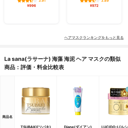
3.91
3.89
¥996
¥972
ヘアマスクランキングをもっと見る
La sana(ラサーナ) 海藻 海泥 ヘア マスクの類似
商品：評価・料金比較表
商品名
TSUBAKI(ツバキ)
Diane(ダイアン)
LUCIDO-L(