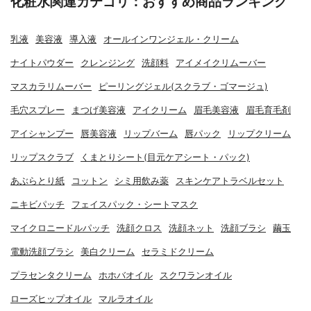
化粧水関連カテゴリ：おすすめ商品ランキング
乳液
美容液
導入液
オールインワンジェル・クリーム
ナイトパウダー
クレンジング
洗顔料
アイメイクリムーバー
マスカラリムーバー
ピーリングジェル(スクラブ・ゴマージュ)
毛穴スプレー
まつげ美容液
アイクリーム
眉毛美容液
眉毛育毛剤
アイシャンプー
唇美容液
リップバーム
唇パック
リップクリーム
リップスクラブ
くまとりシート(目元ケアシート・パック)
あぶらとり紙
コットン
シミ用飲み薬
スキンケアトラベルセット
ニキビパッチ
フェイスパック・シートマスク
マイクロニードルパッチ
洗顔クロス
洗顔ネット
洗顔ブラシ
繭玉
電動洗顔ブラシ
美白クリーム
セラミドクリーム
プラセンタクリーム
ホホバオイル
スクワランオイル
ローズヒップオイル
マルラオイル