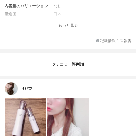
内容量のバリエーション
なし
製造国
日本
香り
無香料
もっと見る
対象年代
全年代
薬用成分
トラネキサム酸、グリチルリチン酸2K
記載情報ミス報告
全成分
トラネキサム酸、グリチルリチン酸2K、精
製水、ユビデカレノン、アルテロモナス発
酵エキス、クリサンテルムインディクム抽
クチコミ・評判(1)
出液、エクトイン、ヒアルロン酸ナトリウ
ム(2)、水溶性コラーゲン液(魚起源)、シア
ノコバラミン、ベタイン、ソルビット液、
褐藻エキス(2)、濃グリセリン、グリセリ
ン、グリセリン脂肪酸エステル、大豆リゾ
りぴ♡
リン脂質液、トリ(カプリル・カプリン酸)グ
リセリル、BG、クエン酸、クエン酸Na、1,
2-ペンタンジオール