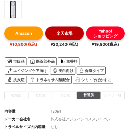
Yahoo!
Amazon
楽天市場
ショッピング
¥10,800(税込)
¥20,240(税込)
¥19,800(税込)
市販品
医薬部外品
無香料
エイジングケア向け
美白向け
保湿タイプ
抗炎症
トラネキサム酸配合
シミ・そばかすに
普通肌
敏感肌
乾燥肌
混合肌
オイリー肌
内容量
120ml
メーカー会社名
株式会社アジュバンコスメジャパン
トラベルサイズの内容量
なし