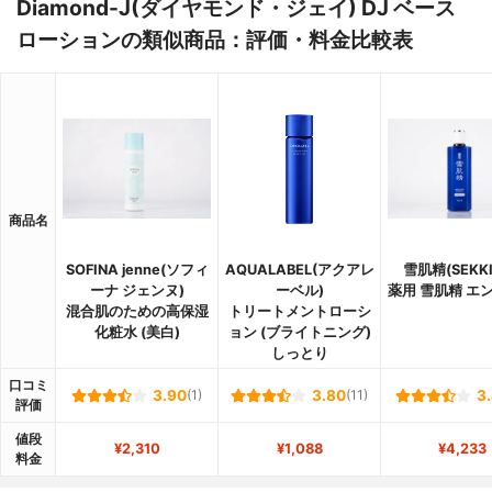
Diamond-J(ダイヤモンド・ジェイ) DJ ベース
ローションの類似商品：評価・料金比較表
商品名
SOFINA jenne(ソフィ
AQUALABEL(アクアレ
雪肌精(SEKKI
ーナ ジェンヌ)
ーベル)
薬用 雪肌精 エ
混合肌のための高保湿
トリートメントローシ
化粧水 (美白)
ョン (ブライトニング)
しっとり
口コミ
3.90
(1)
3.80
(11)
3
評価
値段
¥2,310
¥1,088
¥4,233
料金