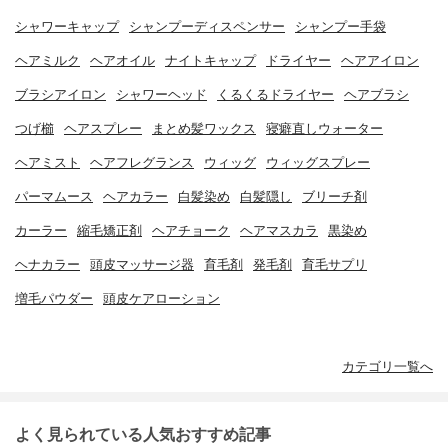
シャワーキャップ
シャンプーディスペンサー
シャンプー手袋
ヘアミルク
ヘアオイル
ナイトキャップ
ドライヤー
ヘアアイロン
ブラシアイロン
シャワーヘッド
くるくるドライヤー
ヘアブラシ
つげ櫛
ヘアスプレー
まとめ髪ワックス
寝癖直しウォーター
ヘアミスト
ヘアフレグランス
ウィッグ
ウィッグスプレー
パーマムース
ヘアカラー
白髪染め
白髪隠し
ブリーチ剤
カーラー
縮毛矯正剤
ヘアチョーク
ヘアマスカラ
黒染め
ヘナカラー
頭皮マッサージ器
育毛剤
発毛剤
育毛サプリ
増毛パウダー
頭皮ケアローション
カテゴリ一覧へ
よく見られている人気おすすめ記事