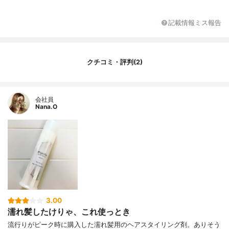
チル/アクリル酸メトキシエチル)コポリマ
ー、ベヘントリモニウムメトサルフェート
記載情報ミス報告
、PPG-4セテス-20、PPG-8セテス-20 、
セテス-10、BG、PG、エタノール、フェノ
キシエタノール、エチルパラベン、香料、
赤227
クチコミ・評判(2)
会社員
Nana.O
3.00
濡れ髪したけりゃ、これ使っとき
流行りがピーク時に購入した濡れ髪用のヘアスタイリング剤。ありそう