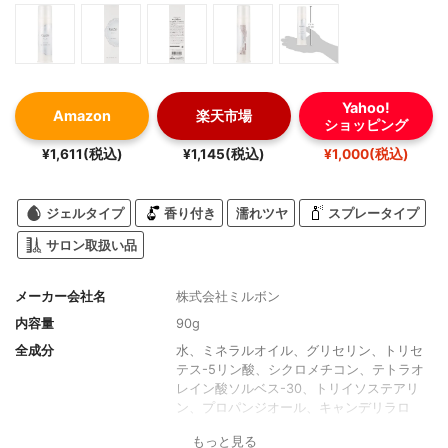
Yahoo!
Amazon
楽天市場
ショッピング
¥1,611(税込)
¥1,145(税込)
¥1,000(税込)
ジェルタイプ
香り付き
濡れツヤ
スプレータイプ
サロン取扱い品
メーカー会社名
株式会社ミルボン
内容量
90g
全成分
水、ミネラルオイル、グリセリン、トリセ
テス-5リン酸、シクロメチコン、テトラオ
レイン酸ソルベス-30、トリイソステアリ
ン、プロパンジオール、キャンデリラロ
ウ、センチフォリアバラ花水、スクワラ
もっと見る
ン、セタノール、(アクリル酸ヒドロキシエ