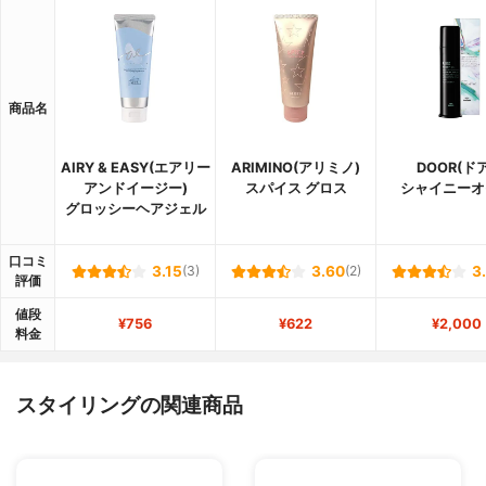
商品名
AIRY & EASY(エアリー
ARIMINO(アリミノ)
DOOR(ドア
アンドイージー)
スパイス グロス
シャイニーオ
グロッシーヘアジェル
口コミ
3.15
(3)
3.60
(2)
3
評価
値段
¥756
¥622
¥2,000
料金
スタイリングの関連商品