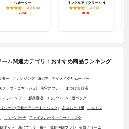
ウオーター
リンクルアイクリーム N
3.81
3.86
(86)
(13)
¥950
¥616
リーム関連カテゴリ：おすすめ商品ランキング
ウダー
クレンジング
洗顔料
アイメイクリムーバー
スクラブ・ゴマージュ)
毛穴スプレー
まつげ美容液
アイシャンプー
唇美容液
リップバーム
唇パック
りシート(目元ケアシート・パック)
あぶらとり紙
コットン
ト
ニキビパッチ
フェイスパック・シートマスク
顔ネット
洗顔ブラシ
繭玉
電動洗顔ブラシ
美白クリーム