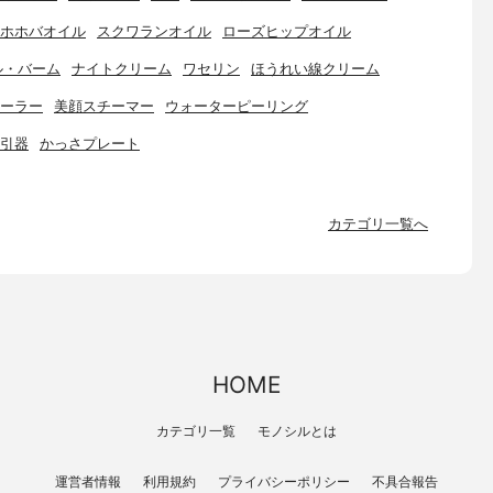
ホホバオイル
スクワランオイル
ローズヒップオイル
ル・バーム
ナイトクリーム
ワセリン
ほうれい線クリーム
ーラー
美顔スチーマー
ウォーターピーリング
引器
かっさプレート
カテゴリ一覧へ
HOME
カテゴリ一覧
モノシルとは
運営者情報
利用規約
プライバシーポリシー
不具合報告