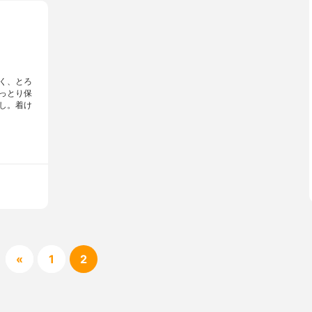
く、とろ
っとり保
し。着け
«
1
2