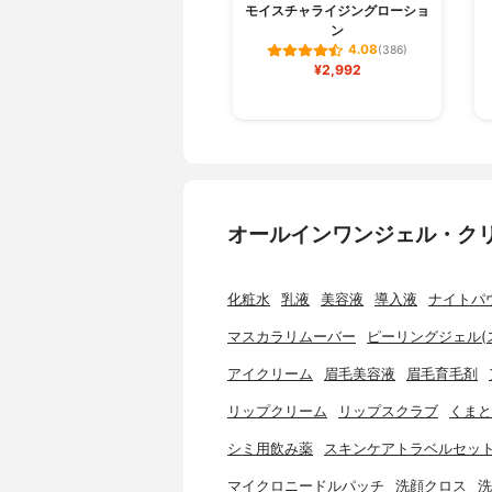
モイスチャライジングローショ
ン
4.08
(386)
¥2,992
オールインワンジェル・ク
化粧水
乳液
美容液
導入液
ナイトパ
マスカラリムーバー
ピーリングジェル(
アイクリーム
眉毛美容液
眉毛育毛剤
リップクリーム
リップスクラブ
くまと
シミ用飲み薬
スキンケアトラベルセッ
マイクロニードルパッチ
洗顔クロス
洗