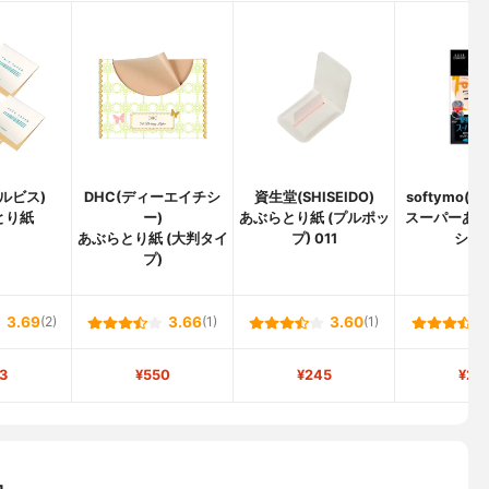
オルビス)
DHC(ディーエイチシ
資生堂(SHISEIDO)
softymo(
とり紙
ー)
あぶらとり紙 (プルポッ
スーパーあ
あぶらとり紙 (大判タイ
プ) 011
シー
プ)
3.69
(2)
3.66
(1)
3.60
(1)
3
¥550
¥245
¥24