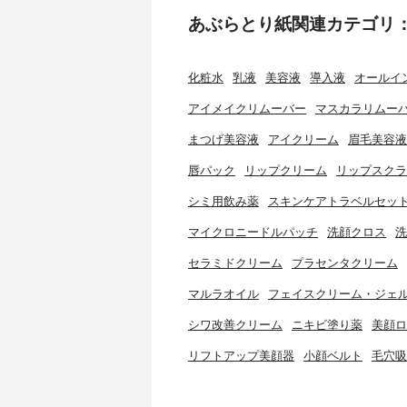
あぶらとり紙関連カテゴリ
化粧水
乳液
美容液
導入液
オールイ
アイメイクリムーバー
マスカラリムー
まつげ美容液
アイクリーム
眉毛美容液
唇パック
リップクリーム
リップスクラ
シミ用飲み薬
スキンケアトラベルセッ
マイクロニードルパッチ
洗顔クロス
洗
セラミドクリーム
プラセンタクリーム
マルラオイル
フェイスクリーム・ジェ
シワ改善クリーム
ニキビ塗り薬
美顔ロ
リフトアップ美顔器
小顔ベルト
毛穴吸