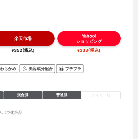
Yahoo!
楽天市場
ショッピング
¥352(税込)
¥333(税込)
わらかめ
美容成分配合
プチプラ
混合肌
普通肌
オイリー肌
ネボウ化粧品