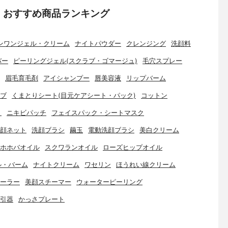
：おすすめ商品ランキング
ンワンジェル・クリーム
ナイトパウダー
クレンジング
洗顔料
バー
ピーリングジェル(スクラブ・ゴマージュ)
毛穴スプレー
眉毛育毛剤
アイシャンプー
唇美容液
リップバーム
ブ
くまとりシート(目元ケアシート・パック)
コットン
ト
ニキビパッチ
フェイスパック・シートマスク
顔ネット
洗顔ブラシ
繭玉
電動洗顔ブラシ
美白クリーム
ホホバオイル
スクワランオイル
ローズヒップオイル
ル・バーム
ナイトクリーム
ワセリン
ほうれい線クリーム
ーラー
美顔スチーマー
ウォーターピーリング
引器
かっさプレート