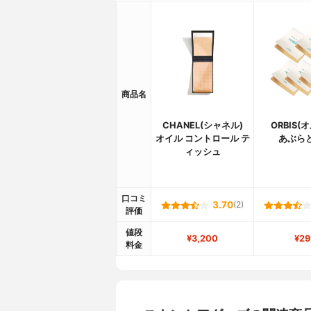
商品名
CHANEL(シャネル)
ORBIS(
オイル コントロール テ
あぶら
ィッシュ
口コミ
3.70
(2)
評価
値段
¥3,200
¥29
料金