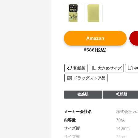
Amazon
¥586(税込)
和紙製
大きめサイズ
や
ドラッグストア品
敏感肌
乾燥肌
メーカー会社名
株式会社カ
内容量
70枚
サイズ縦
140mm
サイズ横
75mm