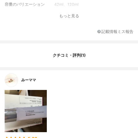
容量のバリエーション
42ml、120ml
薬用成分
‐
もっと見る
対象年代
全年代
トラベルサイズの内容量
42ml
記載情報ミス報告
クチコミ・評判(1)
みーママ