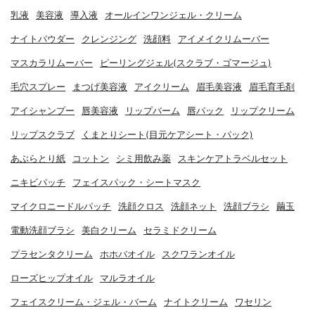
乳液
美容液
導入液
オールインワンジェル・クリーム
ナイトパウダー
クレンジング
洗顔料
アイメイクリムーバー
マスカラリムーバー
ピーリングジェル(スクラブ・ゴマージュ)
毛穴スプレー
まつげ美容液
アイクリーム
眉毛美容液
眉毛育毛剤
アイシャンプー
唇美容液
リップバーム
唇パック
リップクリーム
リップスクラブ
くまとりシート(目元ケアシート・パック)
あぶらとり紙
コットン
シミ用飲み薬
スキンケアトラベルセット
ニキビパッチ
フェイスパック・シートマスク
マイクロニードルパッチ
洗顔クロス
洗顔ネット
洗顔ブラシ
繭玉
電動洗顔ブラシ
美白クリーム
セラミドクリーム
プラセンタクリーム
ホホバオイル
スクワランオイル
ローズヒップオイル
マルラオイル
フェイスクリーム・ジェル・バーム
ナイトクリーム
ワセリン