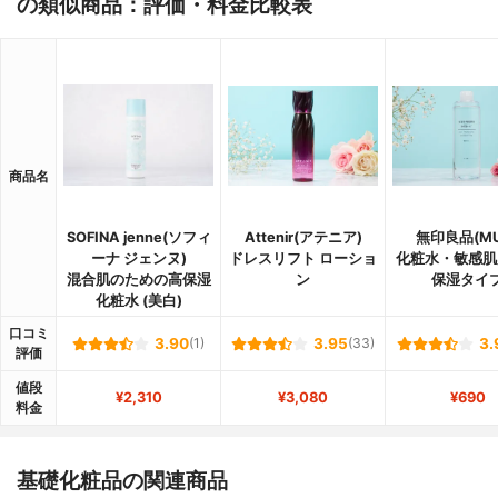
の類似商品：評価・料金比較表
商品名
SOFINA jenne(ソフィ
Attenir(アテニア)
無印良品(MU
ーナ ジェンヌ)
ドレスリフト ローショ
化粧水・敏感肌
混合肌のための高保湿
ン
保湿タイ
化粧水 (美白)
口コミ
3.90
(1)
3.95
(33)
3.
評価
値段
¥2,310
¥3,080
¥690
料金
基礎化粧品の関連商品