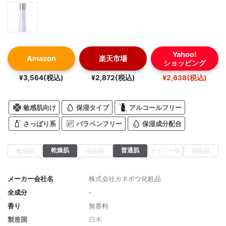
Yahoo!
Amazon
楽天市場
ショッピング
¥3,564(税込)
¥2,872(税込)
¥2,638(税込)
敏感肌向け
保湿タイプ
アルコールフリー
さっぱり系
パラベンフリー
保湿成分配合
乾燥肌
普通肌
敏感肌
混合肌
オイリー肌
脂性肌
メーカー会社名
株式会社カネボウ化粧品
全成分
‐
香り
無香料
製造国
日本