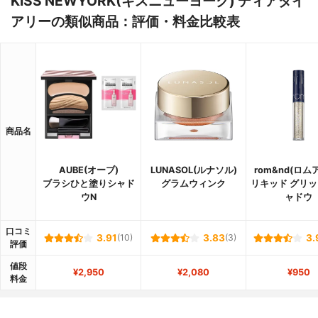
KISS NEWYORK(キスニューヨーク) ディアダイ
アリーの類似商品：評価・料金比較表
商品名
AUBE(オーブ)
LUNASOL(ルナソル)
rom&nd(ロム
ブラシひと塗りシャド
グラムウィンク
リキッド グリッ
ウN
ャドウ
口コミ
3.91
(10)
3.83
(3)
3.
評価
値段
¥2,950
¥2,080
¥950
料金