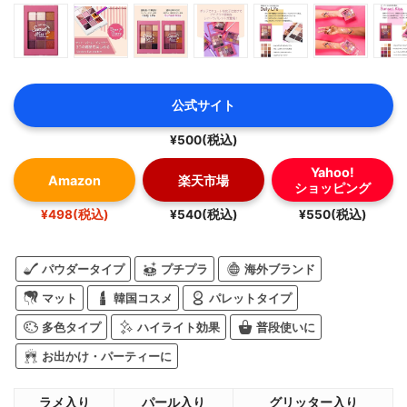
公式サイト
¥500(税込)
Yahoo!
Amazon
楽天市場
ショッピング
¥498(税込)
¥540(税込)
¥550(税込)
パウダータイプ
プチプラ
海外ブランド
マット
韓国コスメ
パレットタイプ
多色タイプ
ハイライト効果
普段使いに
お出かけ・パーティーに
ラメ入り
パール入り
グリッター入り