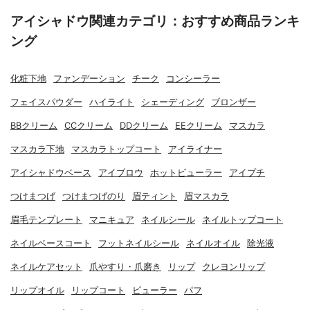
アイシャドウ関連カテゴリ：おすすめ商品ランキ
ング
化粧下地
ファンデーション
チーク
コンシーラー
フェイスパウダー
ハイライト
シェーディング
ブロンザー
BBクリーム
CCクリーム
DDクリーム
EEクリーム
マスカラ
マスカラ下地
マスカラトップコート
アイライナー
アイシャドウベース
アイブロウ
ホットビューラー
アイプチ
つけまつげ
つけまつげのり
眉ティント
眉マスカラ
眉毛テンプレート
マニキュア
ネイルシール
ネイルトップコート
ネイルベースコート
フットネイルシール
ネイルオイル
除光液
ネイルケアセット
爪やすり・爪磨き
リップ
クレヨンリップ
リップオイル
リップコート
ビューラー
パフ