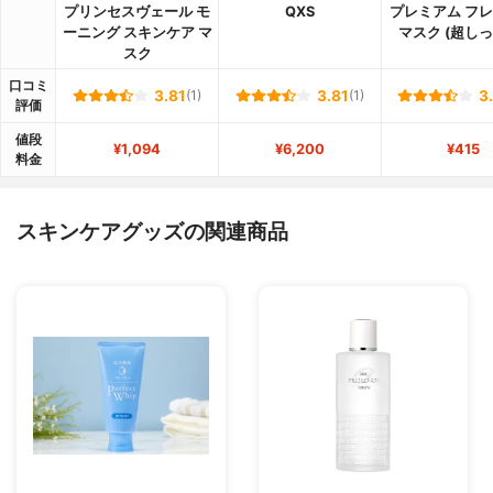
プリンセスヴェール モ
QXS
プレミアム フ
ーニング スキンケア マ
マスク (超しっ
スク
口コミ
3.81
(1)
3.81
(1)
3
評価
値段
¥1,094
¥6,200
¥415
料金
スキンケアグッズの関連商品