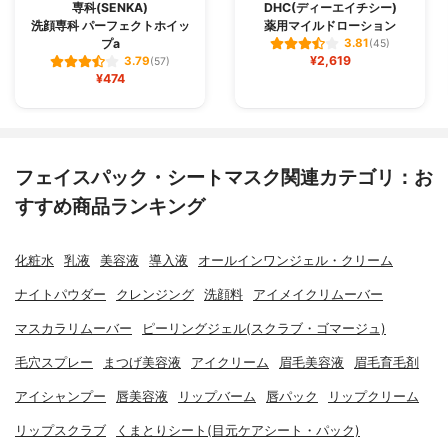
専科(SENKA)
DHC(ディーエイチシー)
洗顔専科 パーフェクトホイッ
薬用マイルドローション
プa
3.81
(45)
¥2,619
3.79
(57)
¥474
フェイスパック・シートマスク関連カテゴリ：お
すすめ商品ランキング
化粧水
乳液
美容液
導入液
オールインワンジェル・クリーム
ナイトパウダー
クレンジング
洗顔料
アイメイクリムーバー
マスカラリムーバー
ピーリングジェル(スクラブ・ゴマージュ)
毛穴スプレー
まつげ美容液
アイクリーム
眉毛美容液
眉毛育毛剤
アイシャンプー
唇美容液
リップバーム
唇パック
リップクリーム
リップスクラブ
くまとりシート(目元ケアシート・パック)