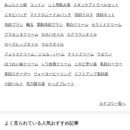
あぶらとり紙
コットン
シミ用飲み薬
スキンケアトラベルセット
ニキビパッチ
マイクロニードルパッチ
洗顔クロス
洗顔ネット
洗顔ブラシ
繭玉
電動洗顔ブラシ
美白クリーム
セラミドクリーム
プラセンタクリーム
ホホバオイル
スクワランオイル
ローズヒップオイル
マルラオイル
フェイスクリーム・ジェル・バーム
ナイトクリーム
ワセリン
ほうれい線クリーム
シワ改善クリーム
ニキビ塗り薬
美顔ローラー
美顔スチーマー
ウォーターピーリング
リフトアップ美顔器
小顔ベルト
毛穴吸引器
かっさプレート
カテゴリ一覧へ
よく見られている人気おすすめ記事