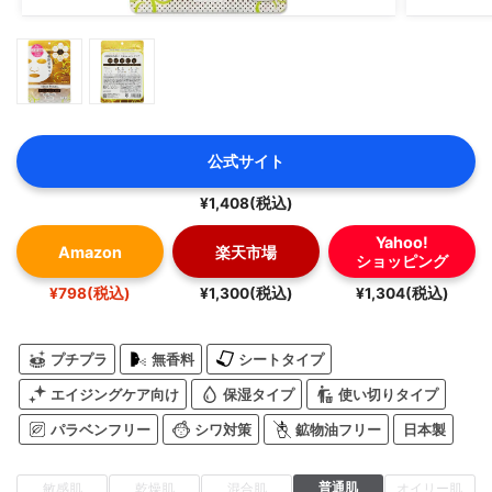
公式サイト
¥1,408(税込)
Yahoo!
Amazon
楽天市場
ショッピング
¥798(税込)
¥1,300(税込)
¥1,304(税込)
プチプラ
無香料
シートタイプ
エイジングケア向け
保湿タイプ
使い切りタイプ
パラベンフリー
シワ対策
鉱物油フリー
日本製
普通肌
敏感肌
乾燥肌
混合肌
オイリー肌