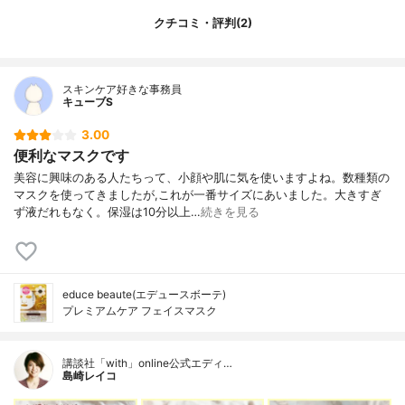
酸２Ｋ、ビート根エキス、酵母エキス、水
添レシチン、レシチン、１，２－ヘキサン
クチコミ・評判(2)
ジオール、キサンタンガム、ヒドロキシエ
チルセルロース、ポリソルベート８０、Ｐ
ＥＧ－６０水添ヒマシ油、クエン酸Ｎａ、
スキンケア好きな事務員
フェノキシエタノール、ＥＤＴＡ－２Ｎａ
キューブS
内容量
7枚入り(美容液:105ml)
3.00
香り
無香料
便利なマスクです
製造国
日本
美容に興味のある人たちって、小顔や肌に気を使いますよね。数種類の
内容量のバリエーション
なし
マスクを使ってきましたが,これが一番サイズにあいました。大きすぎ
ず液だれもなく。保湿は10分以上…
続きを見る
educe beaute(エデュースボーテ)
プレミアムケア フェイスマスク
講談社「with」online公式エディ…
島崎レイコ