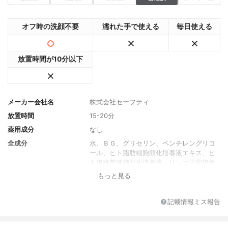
オフ時の洗顔不要
濡れた手で使える
毎日使える
放置時間が10分以下
メーカー会社名
株式会社セーフティ
放置時間
15-20分
薬用成分
なし
全成分
水、ＢＧ、グリセリン、ペンチレングリコ
ール、ヒト脂肪細胞順化培養液エキス、ヒ
ト線維芽細胞順化培養液、リンゴ果実培養
細胞エキス、ヒト遺伝子組換オリゴペプチ
もっと見る
ド－１、プラセンタエキス、ダマスクバラ
胎座培養エキス、水溶性プロテオグリカ
ン、ハベルレアロドペンシス葉エキス、水
記載情報ミス報告
溶性コラーゲン、マンニトール、加水分解
コラーゲン、セラミド３、グリチルリチン