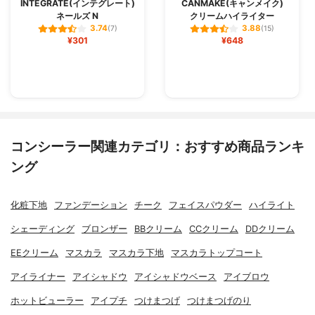
INTEGRATE(インテグレート)
CANMAKE(キャンメイク)
ネールズ N
クリームハイライター
3.74
3.88
(7)
(15)
¥301
¥648
コンシーラー関連カテゴリ：おすすめ商品ランキ
ング
化粧下地
ファンデーション
チーク
フェイスパウダー
ハイライト
シェーディング
ブロンザー
BBクリーム
CCクリーム
DDクリーム
EEクリーム
マスカラ
マスカラ下地
マスカラトップコート
アイライナー
アイシャドウ
アイシャドウベース
アイブロウ
ホットビューラー
アイプチ
つけまつげ
つけまつげのり