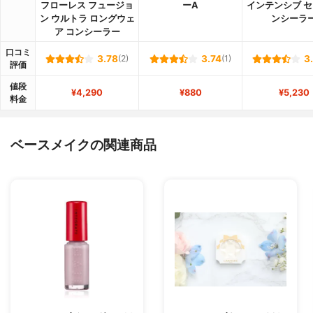
フローレス フュージョ
ーA
インテンシブ セ
ン ウルトラ ロングウェ
ンシーラ
ア コンシーラー
口コミ
3.78
(2)
3.74
(1)
3
評価
値段
¥4,290
¥880
¥5,230
料金
ベースメイクの関連商品