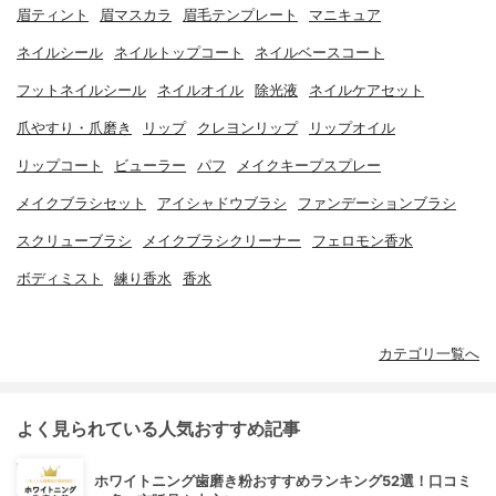
眉ティント
眉マスカラ
眉毛テンプレート
マニキュア
ネイルシール
ネイルトップコート
ネイルベースコート
フットネイルシール
ネイルオイル
除光液
ネイルケアセット
爪やすり・爪磨き
リップ
クレヨンリップ
リップオイル
リップコート
ビューラー
パフ
メイクキープスプレー
メイクブラシセット
アイシャドウブラシ
ファンデーションブラシ
スクリューブラシ
メイクブラシクリーナー
フェロモン香水
ボディミスト
練り香水
香水
カテゴリ一覧へ
よく見られている人気おすすめ記事
ホワイトニング歯磨き粉おすすめランキング52選！口コミ