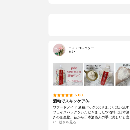
コスメコレクター
もい
5.00
酒粕でスキンケア🍶
ワフードメイド 酒粕パックpdcさまより洗い流
フェイスパックをいただきました♡酒粕は日本酒
きの副産物。昔から日本酒職人の手は美しいと言
い…
続きを見る