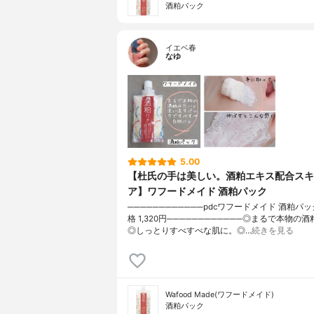
酒粕パック
イエベ春
なゆ
5.00
【杜氏の手は美しい。酒粕エキス配合スキ
ア】ワフードメイド 酒粕パック
────────────pdcワフードメイド 酒粕パック
格 1,320円────────────◎まるで本物の
◎しっとりすべすべな肌に。◎…
続きを見る
Wafood Made(ワフードメイド)
酒粕パック