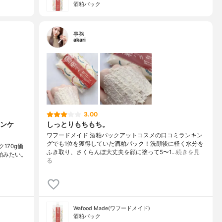
酒粕パック
事務
akari
3.00
ンケ
しっとりもちもち。
ワフードメイド 酒粕パック アットコスメの口コミランキン
グでも1位を獲得していた酒粕パック！ 洗顔後に軽く水分を
170g価
ふき取り、さくらんぼ大丈夫を顔に塗って5〜1…
続きを見
酒粕みたい。
る
Wafood Made(ワフードメイド)
酒粕パック