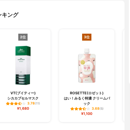
ンキング
2位
3位
VT(ブイティー)
ROSETTE(ロゼット)
シカカプセルマスク
はい！みるく特濃 クリームパ
J
ック
3.78
(11)
¥1,680
3.68
(5)
¥1,100