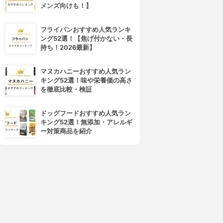
メンズ向けも！】
フライパンおすすめ人気ランキ
ング52選！【焦げ付かない・長
持ち！2026最新】
4位
5位
マヌカハニーおすすめ人気ラン
キング52選！味や栄養価の高さ
を徹底比較・検証
ドッグフードおすすめ人気ラン
キング52選！無添加・アレルギ
ー対策商品を紹介
SUNDUK(サンダック)
愛しとーと
EJU キャロットバブルパック
五ヶ山豆腐 塗るパック
3.68
3.68
(4)
(2)
¥748
¥1,760