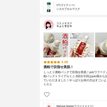
VT(ブイティー)
シカカプセルマスク
コスメオタク
☆ふくすけ☆
5.00
酒粕で目指せ美肌！
しっとり酒粕パックで目指せ美肌！pdcワフード
粕パックトライアルミニ 6回分今回はpdc様から
ていただきました！やっぱりお米の力はすごいよ
を見る
Wafood Made(ワフードメイド)