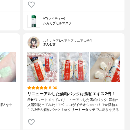
VT(ブイティー)
シカカプセルマスク
スキンケア&ヘアケアマニア大学生
ぎんむぎ
5.00
リニューアルした酒粕パックは酒粕エキス2倍！
💭▶️ワフードメイドのリニューアルした酒粕パック･酒粕の
疲れた肌*をケ
入浴剤使ってみた！💘☾ココがイチオシpoint！☽✏️酒粕エ
キス2倍の酒粕パック！✏️クリーミータッチで…
続きを見る