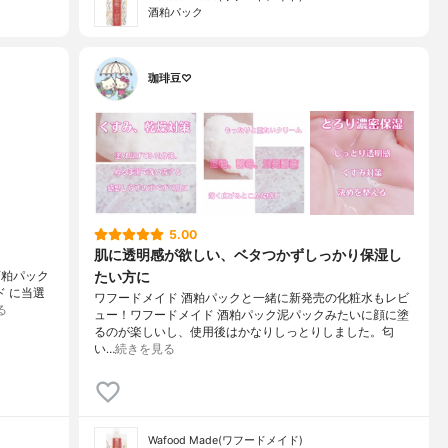
酒粕パック
珈琲豆♡
5.00
肌に透明感が欲しい、ベタつかずしっかり保湿し
たい方に
酒粕パック
ド に当選
ワフードメイド 酒粕パックと一緒に新発売の化粧水もレビ
る
ュー！ワフードメイド 酒粕パック泥パックみたいに顔に塗
るのが楽しいし、使用後はかなりしっとりしました。匂
い…
続きを見る
Wafood Made(ワフードメイド)