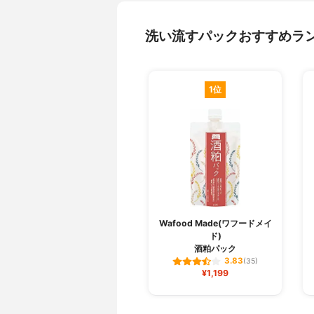
洗い流すパックおすすめラ
1位
Wafood Made(ワフードメイ
ド)
酒粕パック
3.83
(35)
¥1,199