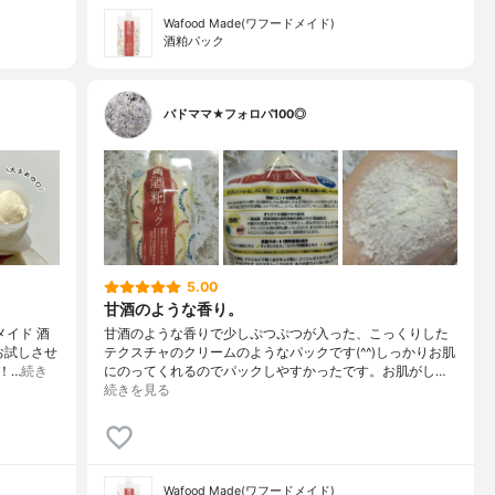
Wafood Made(ワフードメイド)
酒粕パック
バドママ★フォロバ100◎
5.00
甘酒のような香り。
メイド 酒
甘酒のような香りで少しぷつぷつが入った、こっくりした
お試しさせ
テクスチャのクリームのようなパックです(^^)しっかりお肌
！…
続き
にのってくれるのでパックしやすかったです。お肌がし…
続きを見る
Wafood Made(ワフードメイド)