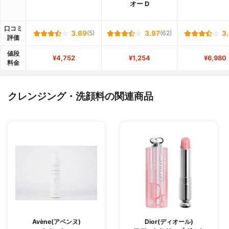
オー D
口コミ
3.69
(5)
3.97
(62)
3
評価
値段
¥4,752
¥1,254
¥6,980
料金
クレンジング・洗顔料の関連商品
Avène(アベンヌ)
Dior(ディオール)