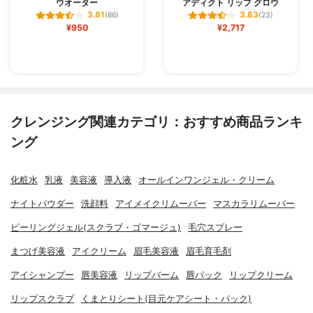
ウオーター
アディクト リップ グロウ
3.81
3.83
(86)
(23)
¥950
¥2,717
クレンジング関連カテゴリ：おすすめ商品ランキ
ング
化粧水
乳液
美容液
導入液
オールインワンジェル・クリーム
ナイトパウダー
洗顔料
アイメイクリムーバー
マスカラリムーバー
ピーリングジェル(スクラブ・ゴマージュ)
毛穴スプレー
まつげ美容液
アイクリーム
眉毛美容液
眉毛育毛剤
アイシャンプー
唇美容液
リップバーム
唇パック
リップクリーム
リップスクラブ
くまとりシート(目元ケアシート・パック)