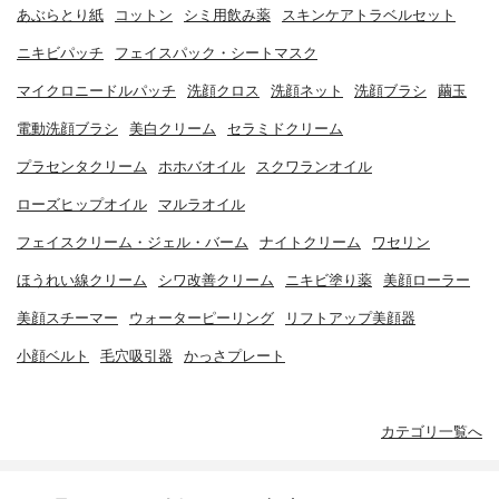
あぶらとり紙
コットン
シミ用飲み薬
スキンケアトラベルセット
ニキビパッチ
フェイスパック・シートマスク
マイクロニードルパッチ
洗顔クロス
洗顔ネット
洗顔ブラシ
繭玉
電動洗顔ブラシ
美白クリーム
セラミドクリーム
プラセンタクリーム
ホホバオイル
スクワランオイル
ローズヒップオイル
マルラオイル
フェイスクリーム・ジェル・バーム
ナイトクリーム
ワセリン
ほうれい線クリーム
シワ改善クリーム
ニキビ塗り薬
美顔ローラー
美顔スチーマー
ウォーターピーリング
リフトアップ美顔器
小顔ベルト
毛穴吸引器
かっさプレート
カテゴリ一覧へ