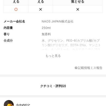
える
える
落とせる
メーカー会社名
NAOS JAPAN株式会社
内容量
250ml
香り
無香料
全成分
水、グリセリン、PEG-6(カプリル酸/カプ
リン酸)グリセリズ、EDTA-2Na、マンニト
ール、キシリトール、セトリモニウムブロ
ミド、香料、ラムノース、ナイアシンアミ
もっと見る
ド、ヘキシルデカノール、水酸化Na、リン
ゴ種子エキス、アブラナステロールズ、ト
コフェロール
記載情報ミス報告
クチコミ・評判(2)
なかのひと