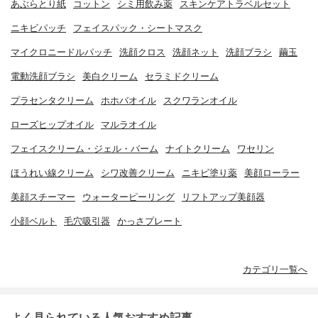
あぶらとり紙
コットン
シミ用飲み薬
スキンケアトラベルセット
ニキビパッチ
フェイスパック・シートマスク
マイクロニードルパッチ
洗顔クロス
洗顔ネット
洗顔ブラシ
繭玉
電動洗顔ブラシ
美白クリーム
セラミドクリーム
プラセンタクリーム
ホホバオイル
スクワランオイル
ローズヒップオイル
マルラオイル
フェイスクリーム・ジェル・バーム
ナイトクリーム
ワセリン
ほうれい線クリーム
シワ改善クリーム
ニキビ塗り薬
美顔ローラー
美顔スチーマー
ウォーターピーリング
リフトアップ美顔器
小顔ベルト
毛穴吸引器
かっさプレート
カテゴリ一覧へ
よく見られている人気おすすめ記事