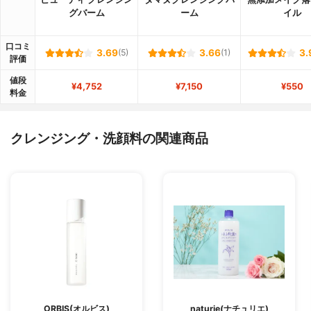
グバーム
ーム
イル
口コミ
3.69
(5)
3.66
(1)
3.
評価
値段
¥4,752
¥7,150
¥550
料金
クレンジング・洗顔料の関連商品
ORBIS(オルビス)
naturie(ナチュリエ)