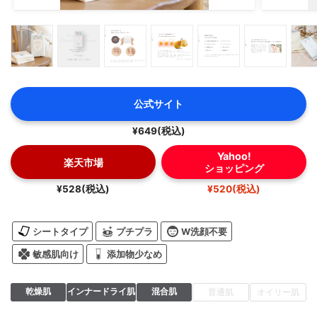
公式サイト
¥649(税込)
Yahoo!
楽天市場
ショッピング
¥528(税込)
¥520(税込)
シートタイプ
プチプラ
W洗顔不要
敏感肌向け
添加物少なめ
乾燥肌
インナードライ肌
混合肌
普通肌
オイリー肌