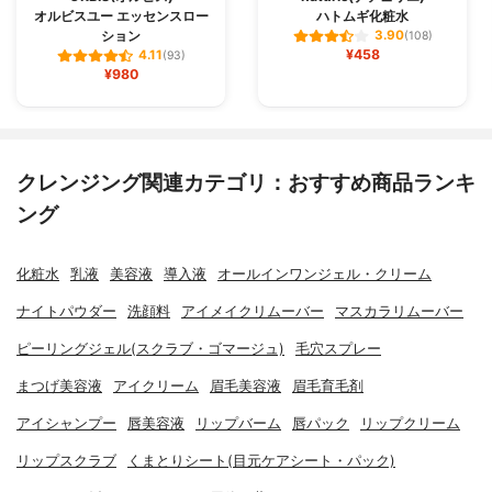
オルビスユー エッセンスロー
ハトムギ化粧水
ション
3.90
(108)
¥458
4.11
(93)
¥980
クレンジング関連カテゴリ：おすすめ商品ランキ
ング
化粧水
乳液
美容液
導入液
オールインワンジェル・クリーム
ナイトパウダー
洗顔料
アイメイクリムーバー
マスカラリムーバー
ピーリングジェル(スクラブ・ゴマージュ)
毛穴スプレー
まつげ美容液
アイクリーム
眉毛美容液
眉毛育毛剤
アイシャンプー
唇美容液
リップバーム
唇パック
リップクリーム
リップスクラブ
くまとりシート(目元ケアシート・パック)