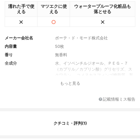
濡れた手で使
マツエクに使
ウォータープルーフ化粧品も
える
える
落とせる
メーカー会社名
ボーテ・ド・モード株式会社
内容量
50枚
香り
無香料
全成分
水、イソペンチルジオール、ＰＥＧ－７
（カプリル／カプリン酸）グリセリズ、ス
クワラン、 コメヌカスフィンゴ糖脂質、乳
酸桿菌／セイヨウナシ果汁発酵液、コメヌ
もっと見る
カ油、グリセリン、レシチン、ベタイン、
ＢＧ、クエン酸、クエン酸Ｎａ、トコフェ
ロール、ラウリン酸ポリグリセリル－１
記載情報ミス報告
０、オレイン酸ポリグリセリル－１０、ブ
チルカルバミン酸ヨウ化プロピニル、ヒド
ロキシプロピルシクロデキストリン、フェ
ノキシエタノール
クチコミ・評判(1)