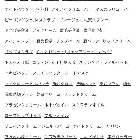
ナイトパウダー
洗顔料
アイメイクリムーバー
マスカラリムーバー
ピーリングジェル(スクラブ・ゴマージュ)
毛穴スプレー
まつげ美容液
アイクリーム
眉毛美容液
眉毛育毛剤
アイシャンプー
唇美容液
リップバーム
唇パック
リップクリーム
リップスクラブ
くまとりシート(目元ケアシート・パック)
あぶらとり紙
コットン
シミ用飲み薬
スキンケアトラベルセット
ニキビパッチ
フェイスパック・シートマスク
マイクロニードルパッチ
洗顔クロス
洗顔ネット
洗顔ブラシ
繭玉
電動洗顔ブラシ
美白クリーム
セラミドクリーム
プラセンタクリーム
ホホバオイル
スクワランオイル
ローズヒップオイル
マルラオイル
フェイスクリーム・ジェル・バーム
ナイトクリーム
ワセリン
ほうれい線クリーム
シワ改善クリーム
ニキビ塗り薬
美顔ローラー