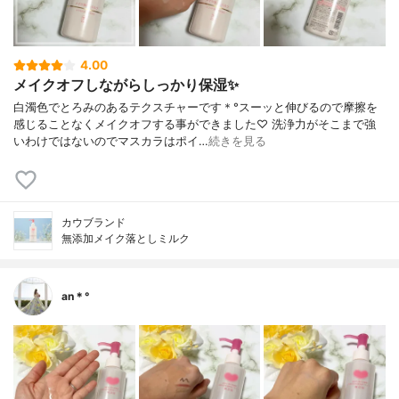
4.00
メイクオフしながらしっかり保湿✨
白濁色でとろみのあるテクスチャーです＊°スーッと伸びるので摩擦を
感じることなくメイクオフする事ができました♡ 洗浄力がそこまで強
いわけではないのでマスカラはポイ…
続きを見る
カウブランド
無添加メイク落としミルク
an＊°