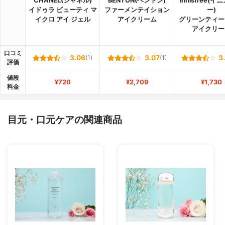
CHANEL(シャネル)
BENTON(ベントン)
innisfree(
イドゥラ ビューティ マ
ファーメンテイション
ー)
イクロ アイ ジェル
アイクリーム
グリーンティー
アイクリー
口コミ
3.06
(1)
3.07
(1)
3
評価
値段
¥720
¥2,709
¥1,730
料金
目元・口元ケアの関連商品