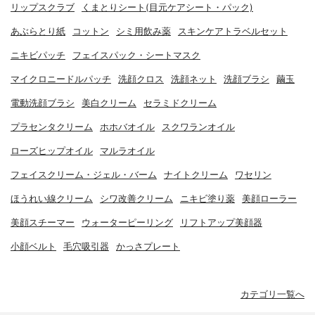
リップスクラブ
くまとりシート(目元ケアシート・パック)
あぶらとり紙
コットン
シミ用飲み薬
スキンケアトラベルセット
ニキビパッチ
フェイスパック・シートマスク
マイクロニードルパッチ
洗顔クロス
洗顔ネット
洗顔ブラシ
繭玉
電動洗顔ブラシ
美白クリーム
セラミドクリーム
プラセンタクリーム
ホホバオイル
スクワランオイル
ローズヒップオイル
マルラオイル
フェイスクリーム・ジェル・バーム
ナイトクリーム
ワセリン
ほうれい線クリーム
シワ改善クリーム
ニキビ塗り薬
美顔ローラー
美顔スチーマー
ウォーターピーリング
リフトアップ美顔器
小顔ベルト
毛穴吸引器
かっさプレート
カテゴリ一覧へ