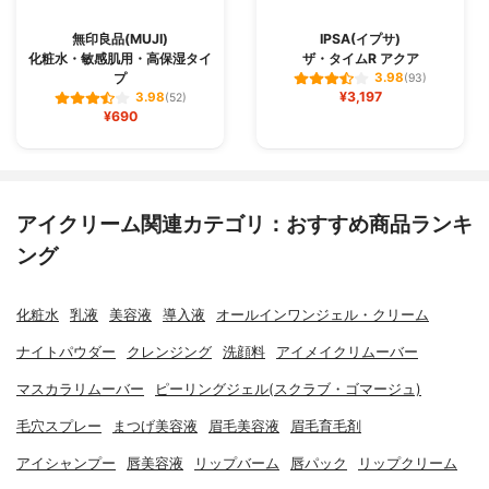
無印良品(MUJI)
IPSA(イプサ)
化粧水・敏感肌用・高保湿タイ
ザ・タイムR アクア
プ
3.98
(93)
¥3,197
3.98
(52)
¥690
アイクリーム関連カテゴリ：おすすめ商品ランキ
ング
化粧水
乳液
美容液
導入液
オールインワンジェル・クリーム
ナイトパウダー
クレンジング
洗顔料
アイメイクリムーバー
マスカラリムーバー
ピーリングジェル(スクラブ・ゴマージュ)
毛穴スプレー
まつげ美容液
眉毛美容液
眉毛育毛剤
アイシャンプー
唇美容液
リップバーム
唇パック
リップクリーム