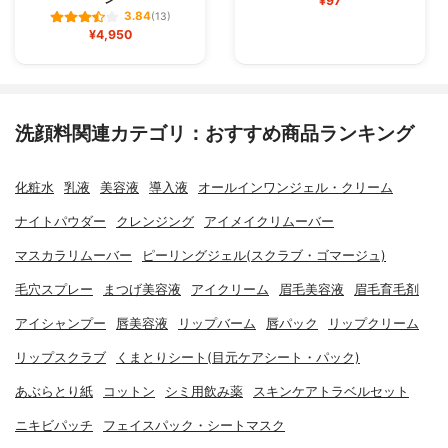
¥97
3.84
(13)
¥4,950
洗顔料関連カテゴリ：おすすめ商品ランキング
化粧水
乳液
美容液
導入液
オールインワンジェル・クリーム
ナイトパウダー
クレンジング
アイメイクリムーバー
マスカラリムーバー
ピーリングジェル(スクラブ・ゴマージュ)
毛穴スプレー
まつげ美容液
アイクリーム
眉毛美容液
眉毛育毛剤
アイシャンプー
唇美容液
リップバーム
唇パック
リップクリーム
リップスクラブ
くまとりシート(目元ケアシート・パック)
あぶらとり紙
コットン
シミ用飲み薬
スキンケアトラベルセット
ニキビパッチ
フェイスパック・シートマスク