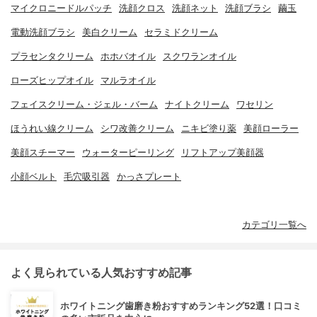
マイクロニードルパッチ
洗顔クロス
洗顔ネット
洗顔ブラシ
繭玉
電動洗顔ブラシ
美白クリーム
セラミドクリーム
プラセンタクリーム
ホホバオイル
スクワランオイル
ローズヒップオイル
マルラオイル
フェイスクリーム・ジェル・バーム
ナイトクリーム
ワセリン
ほうれい線クリーム
シワ改善クリーム
ニキビ塗り薬
美顔ローラー
美顔スチーマー
ウォーターピーリング
リフトアップ美顔器
小顔ベルト
毛穴吸引器
かっさプレート
カテゴリ一覧へ
よく見られている人気おすすめ記事
ホワイトニング歯磨き粉おすすめランキング52選！口コミ