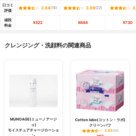
口コミ
3.84
(18)
3.69
(22)
3
評価
値段
¥322
¥846
¥730
料金
クレンジング・洗顔料の関連商品
MUNOAGE(ミューノアージ
Cotton labo(コットン・ラボ)
ュ)
クリーンパフ
モイスチュアチャージローショ
3.83
(10)
ン