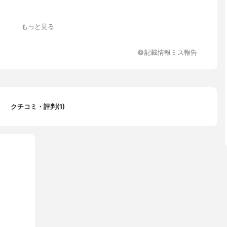
リデセン、グリセリン、マルチトール、ＤＰＧ、ベヘニルアルコー
もっと見る
チルヘキサノイン、ミツロウ、ステアリン酸グリセリル、ヒドロキ
ン酸水添ヒマシ油、トリポリヒドロキシステアリン酸ジペンタエリ
マイクロクリスタリンワックス、ＢＧ、パルミチン酸セチル、ジメ
記載情報ミス報告
テアロイルグルタミン酸Ｎａ、ステアリン酸、セテス-２０、テト
アリン酸ジペンタエリスリチル、アスコルビン酸硫酸２Ｎａ、スク
サンタンガム、ラウロイルグルタミン酸ジ（フィトステリル／オク
ル）、ジオウ根エキス、アンズ果汁、アセチルグルコサミン、ＥＤ
ａ、エタノール、ナイアシンアミド、グリチルリチン酸２Ｋ、加水
クチコミ・評判(1)
、ユズ果皮エキス、メマツヨイグサ種子エキス、酵母エキス、エチ
ド、シソ葉エキス、ゲットウ葉エキス、フェノキシエタノール