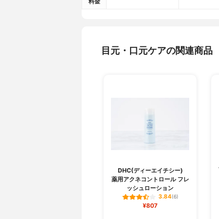
料金
目元・口元ケアの関連商品
DHC(ディーエイチシー)
薬用アクネコントロール フレ
ッシュローション
3.84
(6)
¥807