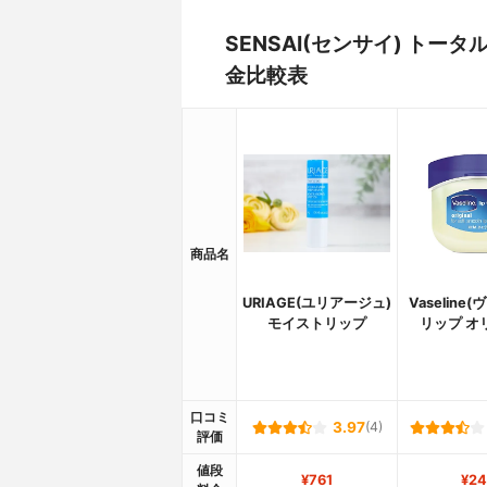
SENSAI(センサイ) ト
金比較表
商品名
URIAGE(ユリアージュ)
Vaseline
モイストリップ
リップ オ
口コミ
3.97
(4)
評価
値段
¥761
¥24