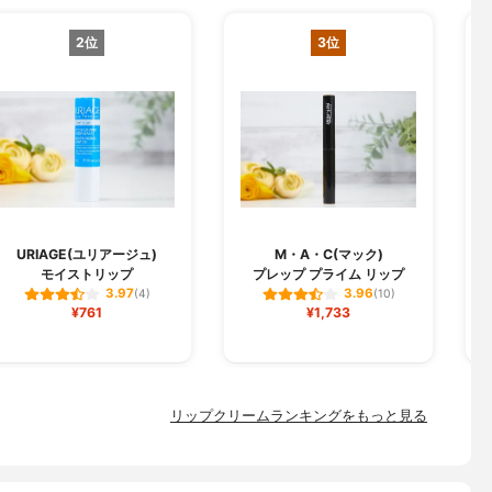
2位
3位
URIAGE(ユリアージュ)
M・A・C(マック)
モイストリップ
プレップ プライム リップ
3.97
3.96
(4)
(10)
¥761
¥1,733
リップクリームランキングをもっと見る