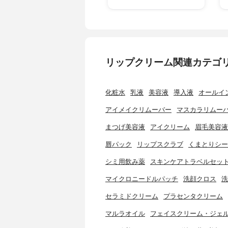
リップクリーム関連カテゴ
化粧水
乳液
美容液
導入液
オールイ
アイメイクリムーバー
マスカラリムー
まつげ美容液
アイクリーム
眉毛美容液
唇パック
リップスクラブ
くまとりシー
シミ用飲み薬
スキンケアトラベルセッ
マイクロニードルパッチ
洗顔クロス
洗
セラミドクリーム
プラセンタクリーム
マルラオイル
フェイスクリーム・ジェ