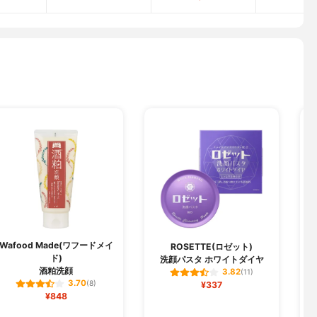
Wafood Made(ワフードメイ
ROSETTE(ロゼット)
ド)
洗顔パスタ ホワイトダイヤ
酒粕洗顔
3.82
(11)
3.70
(8)
¥337
¥848