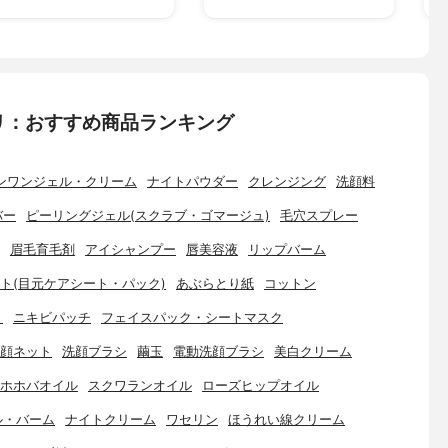
リ：おすすめ商品ランキング
ンワンジェル・クリーム
ナイトパウダー
クレンジング
洗顔料
バー
ピーリングジェル(スクラブ・ゴマージュ)
毛穴スプレー
眉毛育毛剤
アイシャンプー
唇美容液
リップバーム
ト(目元ケアシート・パック)
あぶらとり紙
コットン
ト
ニキビパッチ
フェイスパック・シートマスク
顔ネット
洗顔ブラシ
繭玉
電動洗顔ブラシ
美白クリーム
ホホバオイル
スクワランオイル
ローズヒップオイル
ル・バーム
ナイトクリーム
ワセリン
ほうれい線クリーム