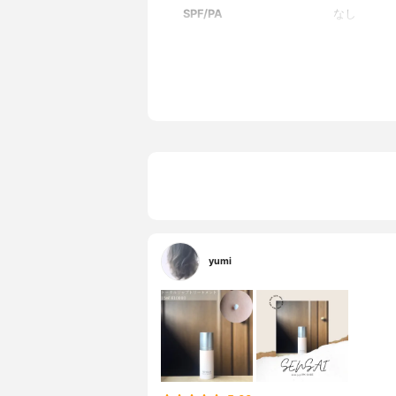
SPF/PA
なし
全成分
水、水添ポ
ル、トリエ
システアリ
スリチル、
チコン、ス
ライソステ
ワラン、キ
チルドデシ
ＴＡ-２Ｎ
分解シルク
ルグルコシ
yumi