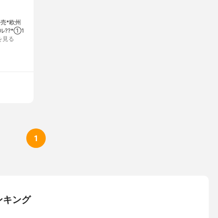
発売*欧州
??*①1
を見る
1
ンキング