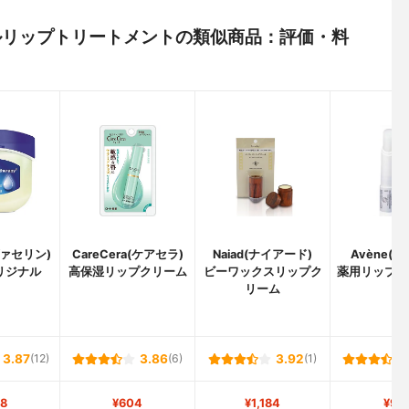
ータルリップトリートメントの類似商品：評価・料
(ヴァセリン)
CareCera(ケアセラ)
Naiad(ナイアード)
Avène(
リジナル
高保湿リップクリーム
ビーワックスリップク
薬用リップケ
リーム
ト
3.87
(12)
3.86
(6)
3.92
(1)
8
¥604
¥1,184
¥98