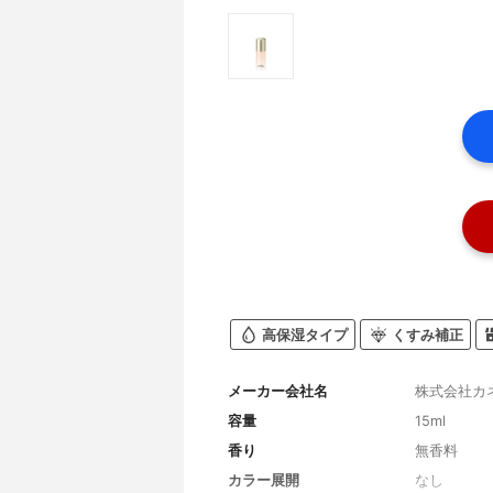
高保湿タイプ
くすみ補正
メーカー会社名
株式会社カ
容量
15ml
香り
無香料
カラー展開
なし