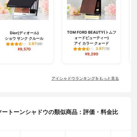
TOM FORD BEAUTY(トムフ
Dior(ディオール)
ォードビューティー)
ショウ サンク クルール
アイ カラー クォード
3.97
(98)
3.97
¥9,570
(79)
¥9,290
アイシャドウランキングをもっと見る
) ツートーンシャドウの類似商品：評価・料金比