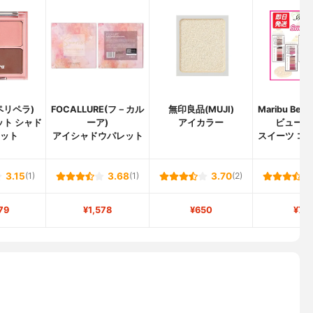
(ペリペラ)
FOCALLURE(フ－カル
無印良品(MUJI)
Maribu Bea
ット シャド
ーア)
アイカラー
ビューテ
レット
アイシャドウパレット
スイーツ コ
3.15
(1)
3.68
(1)
3.70
(2)
79
¥1,578
¥650
¥77