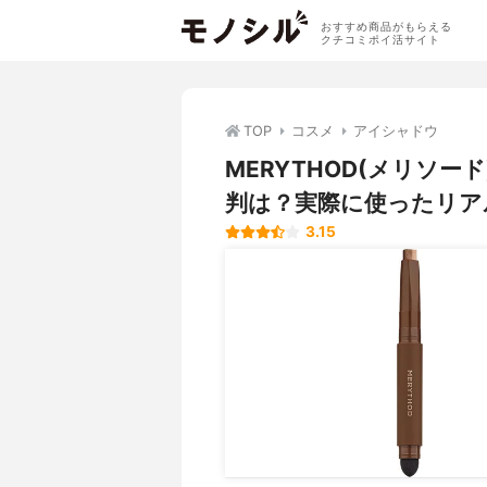
おすすめ商品がもらえる
クチコミポイ活サイト
TOP
コスメ
アイシャドウ
MERYTHOD(メリソ
判は？実際に使ったリア
3.15