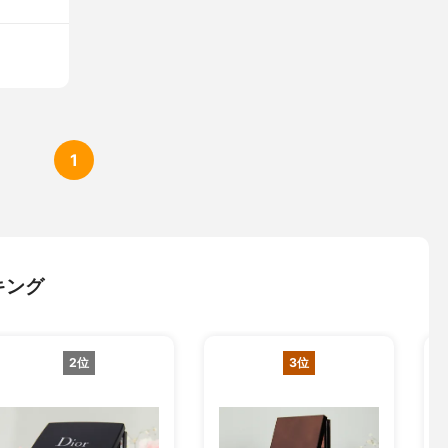
1
キング
2位
3位