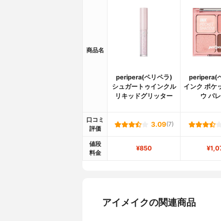
商品名
peripera(ペリペラ)
peripera
シュガートゥインクル
インク ポケ
リキッドグリッター
ウ パ
口コミ
3.09
(7)
評価
値段
¥850
¥1,0
料金
アイメイクの関連商品