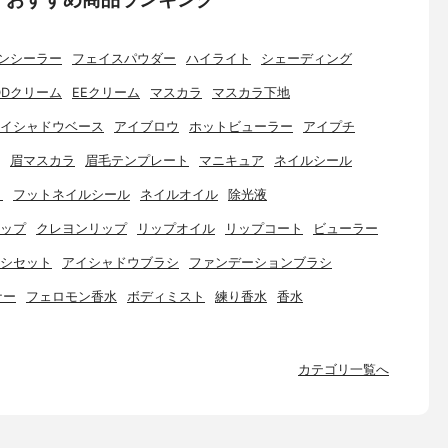
ンシーラー
フェイスパウダー
ハイライト
シェーディング
DDクリーム
EEクリーム
マスカラ
マスカラ下地
イシャドウベース
アイブロウ
ホットビューラー
アイプチ
眉マスカラ
眉毛テンプレート
マニキュア
ネイルシール
ト
フットネイルシール
ネイルオイル
除光液
ップ
クレヨンリップ
リップオイル
リップコート
ビューラー
シセット
アイシャドウブラシ
ファンデーションブラシ
ナー
フェロモン香水
ボディミスト
練り香水
香水
カテゴリ一覧へ