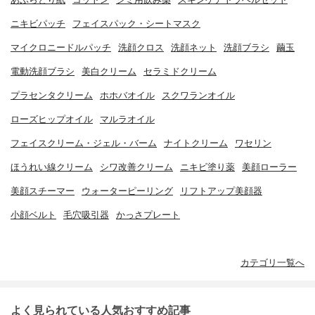
ニキビパッチ
フェイスパック・シートマスク
マイクロニードルパッチ
洗顔クロス
洗顔ネット
洗顔ブラシ
繭玉
電動洗顔ブラシ
美白クリーム
セラミドクリーム
プラセンタクリーム
ホホバオイル
スクワランオイル
ローズヒップオイル
マルラオイル
フェイスクリーム・ジェル・バーム
ナイトクリーム
ワセリン
ほうれい線クリーム
シワ改善クリーム
ニキビ塗り薬
美顔ローラー
美顔スチーマー
ウォーターピーリング
リフトアップ美顔器
小顔ベルト
毛穴吸引器
かっさプレート
カテゴリ一覧へ
よく見られている人気おすすめ記事