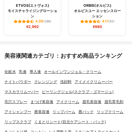
ETVOS(エトヴォス)
ORBIS(オルビス)
モイスチャライジングローショ
オルビスユー エッセンスロー
ン
ション
4.08
4.11
(386)
(93)
¥2,992
¥980
美容液関連カテゴリ：おすすめ商品ランキング
化粧水
乳液
導入液
オールインワンジェル・クリーム
ナイトパウダー
クレンジング
洗顔料
アイメイクリムーバー
マスカラリムーバー
ピーリングジェル(スクラブ・ゴマージュ)
毛穴スプレー
まつげ美容液
アイクリーム
眉毛美容液
眉毛育毛剤
アイシャンプー
唇美容液
リップバーム
唇パック
リップクリーム
リップスクラブ
くまとりシート(目元ケアシート・パック)
あぶらとり紙
コットン
シミ用飲み薬
スキンケアトラベルセット