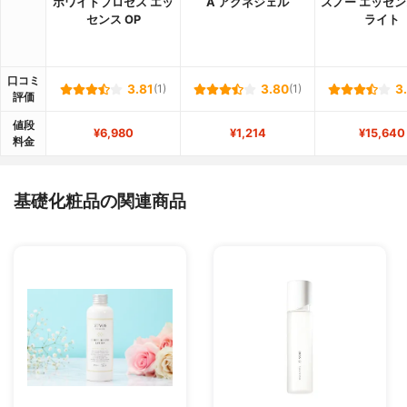
ホワイトプロセス エッ
A アクネジェル
スノー エッセン
センス OP
ライト
口コミ
3.81
(1)
3.80
(1)
3
評価
値段
¥6,980
¥1,214
¥15,640
料金
基礎化粧品の関連商品