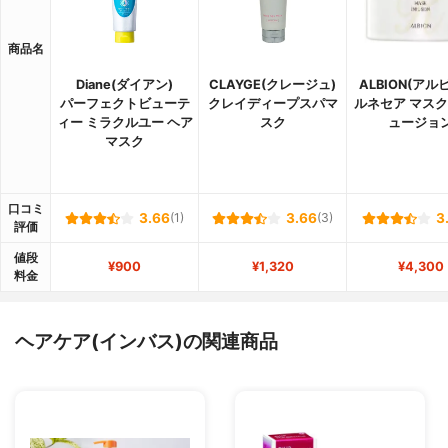
商品名
Diane(ダイアン)
CLAYGE(クレージュ)
ALBION(アル
パーフェクトビューテ
クレイディープスパマ
ルネセア マス
ィー ミラクルユー ヘア
スク
ュージョ
マスク
口コミ
3.66
(1)
3.66
(3)
3
評価
値段
¥900
¥1,320
¥4,300
料金
ヘアケア(インバス)の関連商品