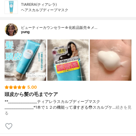
TIARERA(ティアレラ)
ヘアスカルプディープマスク
ビューティーカウンセラー☆化粧品販売☆メ…
yung
5.00
頭皮から髪の毛までケア
**⁡________________⁡ティアレラ⁡スカルプディープマスク
⁡________________⁡⁡⁡⁡⁡*1本で１２の機能って凄すぎる😳スカルプケ…
続きを見
る