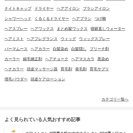
ナイトキャップ
ドライヤー
ヘアアイロン
ブラシアイロン
シャワーヘッド
くるくるドライヤー
ヘアブラシ
つげ櫛
ヘアスプレー
ヘアワックス
まとめ髪ワックス
寝癖直しウォーター
ヘアミスト
ヘアフレグランス
ウィッグ
ウィッグスプレー
パーマムース
ヘアカラー
白髪染め
白髪隠し
ブリーチ剤
カーラー
縮毛矯正剤
ヘアチョーク
ヘアマスカラ
黒染め
ヘナカラー
頭皮マッサージ器
育毛剤
発毛剤
育毛サプリ
増毛パウダー
頭皮ケアローション
カテゴリ一覧へ
よく見られている人気おすすめ記事