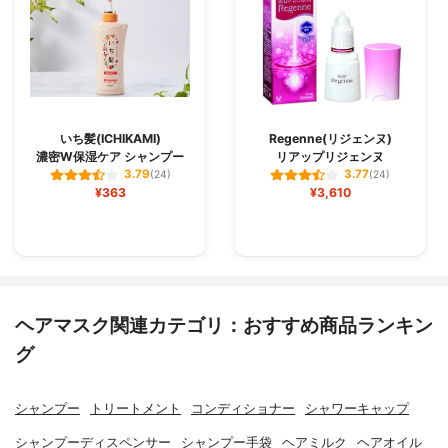
いち髪(ICHIKAMI)
Regenne(リジェンヌ)
濃密W保湿ケア シャンプー
リアップリジェンヌ
3.79
3.77
(24)
(24)
¥363
¥3,610
ヘアマスク関連カテゴリ：おすすめ商品ランキン
グ
シャンプー
トリートメント
コンディショナー
シャワーキャップ
シャンプーディスペンサー
シャンプー手袋
ヘアミルク
ヘアオイル