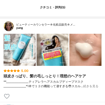
クチコミ・評判(5)
ビューティーカウンセラー☆化粧品販売☆メ…
yung
5.00
頭皮さっぱり、髪の毛しっとり！理想のヘアケア
**⁡________________⁡ティアレラ⁡ヘアスカルプディープマスク
⁡________________⁡⁡⁡⁡⁡*1本で１２の機能って凄すぎる😳スカル…
続きを見る