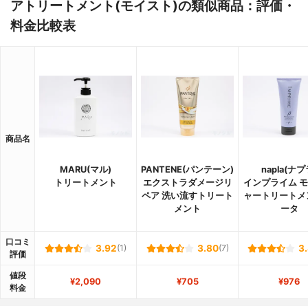
アトリートメント(モイスト)の類似商品：評価・
料金比較表
商品名
MARU(マル)
PANTENE(パンテーン)
napla(ナプ
トリートメント
エクストラダメージリ
インプライム 
ペア 洗い流すトリート
ャートリートメ
メント
ータ
口コミ
3.92
(1)
3.80
(7)
3
評価
値段
¥2,090
¥705
¥976
料金