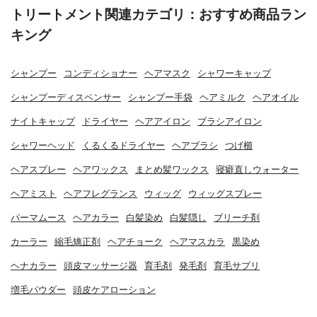
トリートメント関連カテゴリ：おすすめ商品ラン
キング
シャンプー
コンディショナー
ヘアマスク
シャワーキャップ
シャンプーディスペンサー
シャンプー手袋
ヘアミルク
ヘアオイル
ナイトキャップ
ドライヤー
ヘアアイロン
ブラシアイロン
シャワーヘッド
くるくるドライヤー
ヘアブラシ
つげ櫛
ヘアスプレー
ヘアワックス
まとめ髪ワックス
寝癖直しウォーター
ヘアミスト
ヘアフレグランス
ウィッグ
ウィッグスプレー
パーマムース
ヘアカラー
白髪染め
白髪隠し
ブリーチ剤
カーラー
縮毛矯正剤
ヘアチョーク
ヘアマスカラ
黒染め
ヘナカラー
頭皮マッサージ器
育毛剤
発毛剤
育毛サプリ
増毛パウダー
頭皮ケアローション