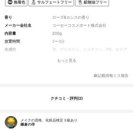
無着色
サルフェートフリー
鉱物油フリー
香り
ローズ&カシスの香り
メーカー会社名
コーセーコスメポート株式会社
内容量
200g
放置時間
2〜3分
全成分
水、グリセリン、ジメチコン、PG、セテア
リルアルコール、ベヘントリモニウムクロ
もっと見る
リド、ステアリン酸グリセリル、ミリスチ
ン酸イソプロピル、アルガニアスピノサ核
油、アルテア根エキス、ウイキョウ果実エ
記載情報ミス報告
キス、オリーブ果実油、カニナバラ果実エ
キス、キュウリ果実エキス、ゴマ種子油、
シア脂、セイヨウハッカ葉エキス、トウキ
ンセンカ花エキス、ホホバ種子油、ホホバ
クチコミ・評判(2)
葉エキス、ラベンダー花エキス、BG、EDT
A-2Na、イソプロパノール、オリーブ脂肪
酸エチル、ジステアリルジモニウムクロリ
ド、ジラウロイルグルタミン酸リシンNa、
メイクの資格、化粧品検定３級あり
ベヘニルアルコール、水添パーム油、水添
鎌倉の侍
ヤシ油、メチルパラベン、香料