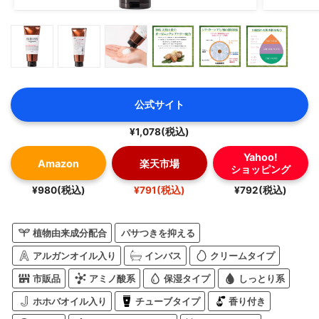
公式サイト
¥1,078(税込)
Yahoo!
Amazon
楽天市場
ショッピング
¥980(税込)
¥791(税込)
¥792(税込)
植物由来成分配合
パサつきを抑える
アルガンオイル入り
インバス
クリームタイプ
市販品
アミノ酸系
保湿タイプ
しっとり系
ホホバオイル入り
チューブタイプ
香り付き