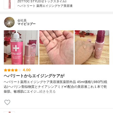
ZETTOC STYLE(ゼトックスタイル)
ヘパトリート 薬用エイジングケア美容液
会社員
マイピコブー
4.00
ヘパリートからエイジングケアが
ヘパリート薬用エイジングケア美容液医薬部外品 45ml価格1,980円(税
込)ヘパリン類似物質とナイアシンアミド※1配合の美容液これ１本で乾
燥肌、敏感肌にエイジ…
続きを見る