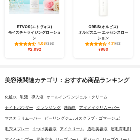
ETVOS(エトヴォス)
ORBIS(オルビス)
モイスチャライジングローショ
オルビスユー エッセンスロー
ン
ション
4.08
4.11
(386)
(93)
¥2,992
¥980
美容液関連カテゴリ：おすすめ商品ランキング
化粧水
乳液
導入液
オールインワンジェル・クリーム
ナイトパウダー
クレンジング
洗顔料
アイメイクリムーバー
マスカラリムーバー
ピーリングジェル(スクラブ・ゴマージュ)
毛穴スプレー
まつげ美容液
アイクリーム
眉毛美容液
眉毛育毛剤
アイシャンプー
唇美容液
リップバーム
唇パック
リップクリーム