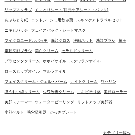
リップスクラブ
くまとりシート(目元ケアシート・パック)
あぶらとり紙
コットン
シミ用飲み薬
スキンケアトラベルセット
ニキビパッチ
フェイスパック・シートマスク
マイクロニードルパッチ
洗顔クロス
洗顔ネット
洗顔ブラシ
繭玉
電動洗顔ブラシ
美白クリーム
セラミドクリーム
プラセンタクリーム
ホホバオイル
スクワランオイル
ローズヒップオイル
マルラオイル
フェイスクリーム・ジェル・バーム
ナイトクリーム
ワセリン
ほうれい線クリーム
シワ改善クリーム
ニキビ塗り薬
美顔ローラー
美顔スチーマー
ウォーターピーリング
リフトアップ美顔器
小顔ベルト
毛穴吸引器
かっさプレート
カテゴリ一覧へ