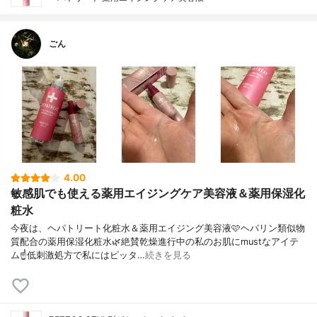
ごん
4.00
敏感肌でも使える薬用エイジングケア美容液＆薬用保湿化
粧水
今夜は、ヘパトリート化粧水＆薬用エイジング美容液🩷ヘパリン類似物
質配合の薬用保湿化粧水🌿絶賛乾燥進行中の私のお肌にmustなアイテ
ム☝️低刺激処方で私にはピッタ…
続きを見る