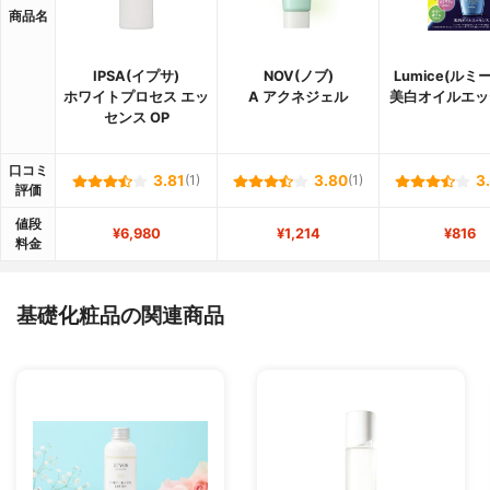
商品名
IPSA(イプサ)
NOV(ノブ)
Lumice(ルミ
ホワイトプロセス エッ
A アクネジェル
美白オイルエッ
センス OP
口コミ
3.81
(1)
3.80
(1)
3
評価
値段
¥6,980
¥1,214
¥816
料金
基礎化粧品の関連商品