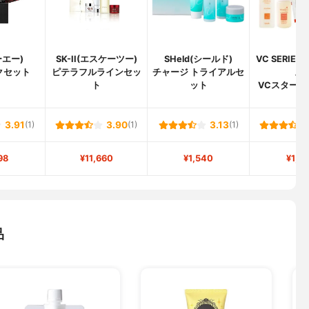
ーエー)
SK-II(エスケーツー)
SHeld(シールド)
VC SERIE
クセット
ピテラフルラインセッ
チャージ トライアルセ
ズ)
ト
ット
VCスタータ
3.91
(1)
3.90
(1)
3.13
(1)
98
¥11,660
¥1,540
¥1,9
品