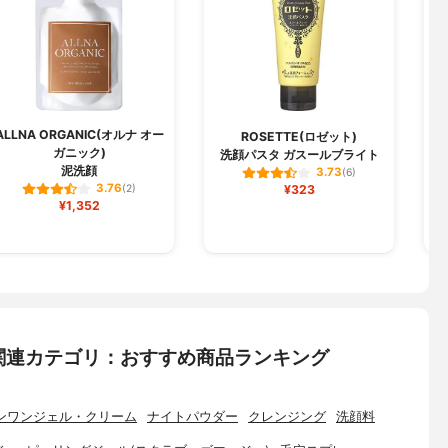
ALLNA ORGANIC(オルナ オー
ROSETTE(ロゼット)
ガニック)
洗顔パスタ ガスールブライト
泥洗顔
3.73
(6)
3.76
(2)
¥323
¥1,352
関連カテゴリ：おすすめ商品ランキング
ンワンジェル・クリーム
ナイトパウダー
クレンジング
洗顔料