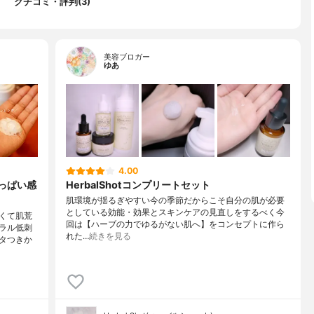
クチコミ・評判(3)
美容ブロガー
ゆあ
4.00
いっぱい感
HerbalShotコンプリートセット
肌環境が揺るぎやすい今の季節だからこそ自分の肌が必要
としている効能・効果とスキンケアの見直しをするべく今
すくて肌荒
回は【ハーブの力でゆるがない肌へ】をコンセプトに作ら
ラル低刺
れた…
続きを見る
タつきか