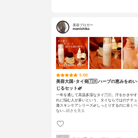
美容ブロガー
manichiko
5.00
美容大国･タイ発🇹🇭 ハーブの恵みをめ
じるセット🌿
一年を通して高温多湿なタイ🇹🇭。汗をかきや
れに悩む人が多いという、タイならではのナチュ
激スキンケアシリーズ🌿しっとりするのに全くベ
ない…
続きを見る