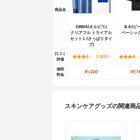
商品名
ORBIS(オルビス)
B.A(ビ
クリアフル トライアル
ベーシッ
セット L (さっぱりタイ
プ)
口コミ
3.90
(1)
評価
値段
¥1,320
¥7,7
料金
スキンケアグッズの関連商