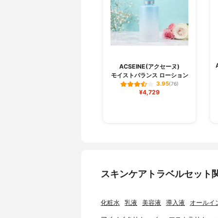
ACSEINE(アクセーヌ)
モイストバランス ローション
3.95
(76)
¥4,729
スキンケアトラベルセット
化粧水
乳液
美容液
導入液
オールイ