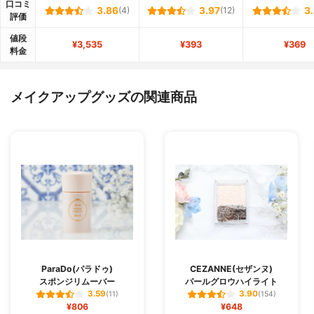
口コミ
3.86
(4)
3.97
(12)
3
評価
値段
¥3,535
¥393
¥369
料金
メイクアップグッズの関連商品
ParaDo(パラドゥ)
CEZANNE(セザンヌ)
スポンジリムーバー
パールグロウハイライト
3.59
3.90
(11)
(154)
¥806
¥648