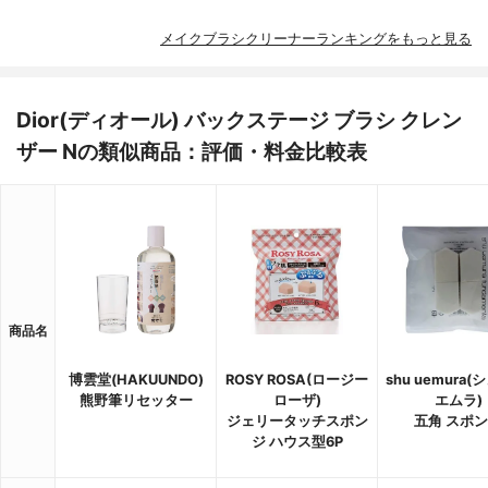
メイクブラシクリーナーランキングをもっと見る
Dior(ディオール) バックステージ ブラシ クレン
ザー Nの類似商品：評価・料金比較表
商品名
博雲堂(HAKUUNDO)
ROSY ROSA(ロージー
shu uemura(
熊野筆リセッター
ローザ)
エムラ)
ジェリータッチスポン
五角 スポ
ジ ハウス型6P