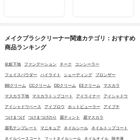
メイクブラシクリーナー関連カテゴリ：おすすめ
商品ランキング
化粧下地
ファンデーション
チーク
コンシーラー
フェイスパウダー
ハイライト
シェーディング
ブロンザー
BBクリーム
CCクリーム
DDクリーム
EEクリーム
マスカラ
マスカラ下地
マスカラトップコート
アイライナー
アイシャドウ
アイシャドウベース
アイブロウ
ホットビューラー
アイプチ
つけまつげ
つけまつげのり
眉ティント
眉マスカラ
眉毛テンプレート
マニキュア
ネイルシール
ネイルトップコート
ネイルベースコート
フットネイルシール
ネイルオイル
除光液